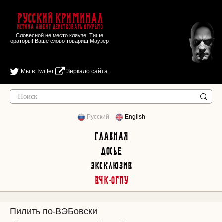
Русский Криминал
Истина любит действовать открыто
Словесной не место кляузе. Тише
ораторы! Ваше слово товарищ Маузер
Мы в Twitter
Зеркало сайта
Русский
English
Главная
Досье
Эксклюзив
ВЧК-ОГПУ
Пилить по-ВЭБовски