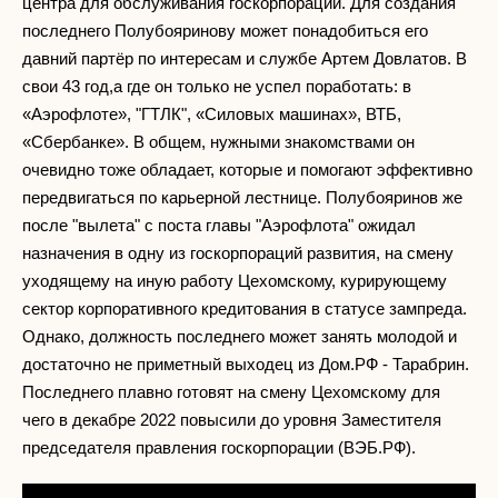
центра для обслуживания госкорпорации. Для создания
последнего Полубояринову может понадобиться его
давний партёр по интересам и службе Артем Довлатов. В
свои 43 год,а где он только не успел поработать: в
«Аэрофлоте», "ГТЛК", «Силовых машинах», ВТБ,
«Сбербанке». В общем, нужными знакомствами он
очевидно тоже обладает, которые и помогают эффективно
передвигаться по карьерной лестнице. Полубояринов же
после "вылета" с поста главы "Аэрофлота" ожидал
назначения в одну из госкорпораций развития, на смену
уходящему на иную работу Цехомскому, курирующему
сектор корпоративного кредитования в статусе зампреда.
Однако, должность последнего может занять молодой и
достаточно не приметный выходец из Дом.РФ - Тарабрин.
Последнего плавно готовят на смену Цехомскому для
чего в декабре 2022 повысили до уровня Заместителя
председателя правления госкорпорации (ВЭБ.РФ).