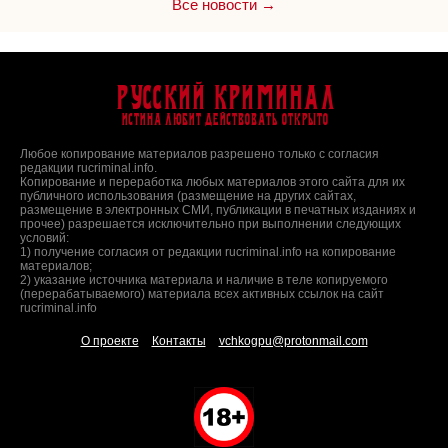
Все новости →
Русский Криминал
Истина любит действовать открыто
Любое копирование материалов разрешено только с согласия
редакции rucriminal.info.
Копирование и переработка любых материалов этого сайта для их
публичного использования (размещение на других сайтах,
размещение в электронных СМИ, публикации в печатных изданиях и
прочее) разрешается исключительно при выполнении следующих
условий:
1) получение согласия от редакции rucriminal.info на копирование
материалов;
2) указание источника материала и наличие в теле копируемого
(перерабатываемого) материала всех активных ссылок на сайт
rucriminal.info
О проекте
Контакты
vchkogpu@protonmail.com