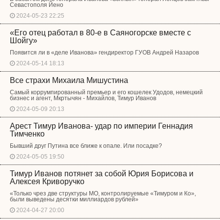
Севастополя Йено
2024-05-23 22:25
«Его отец работал в 80-е в Саяногорске вместе с
Шойгу»
Появится ли в «деле Иванова» гендиректор ГУОВ Андрей Назаров
2024-05-14 18:13
Все страхи Михаила Мишустина
Самый коррумпированный премьер и его кошелек Удодов, немецкий
бизнес и агент, Мкртычян - Михайлов, Тимур Иванов
2024-05-09 20:13
Арест Тимур Иванова- удар по империи Геннадия
Тимченко
Бывший друг Путина все ближе к опале. Или посадке?
2024-05-05 19:50
Тимур Иванов потянет за собой Юрия Борисова и
Алексея Криворучко
«Только чрез две структуры МО, контролируемые «Тимуром и Ко»,
были выведены десятки миллиардов рублей»
2024-04-27 20:00