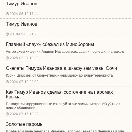
Тимур Иванов
2024-06-12 17:44
Тимур Иванов
2018-09-03 21:23
Главный «паук» сбежал из Минобороны
Автор схем хищений Андрей Назаров всех сдал и поспешил на выход
2025-02-27 19:33
Скелеты Тимура Иванова в шкафу замглавы Сочи
Юрий Цицкиев: от бюджетных «кормушек» до дяди-террориста
2024-07-19 22:03
Как Тимур Иванов сделал состояние на паромах
Крыма
Помогут ли коррупционные связи уйти экс-замминистра МО уйти от
новых обвинений
2024-07-16 19:22
Золотые паромы
В забытом деле генерала Иванова «всплыл» генерал Ленцов зам глвы