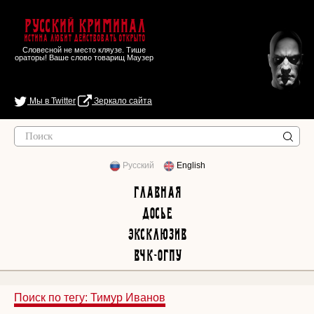
Русский Криминал
Истина любит действовать открыто
Словесной не место кляузе. Тише
ораторы! Ваше слово товарищ Маузер
Мы в Twitter
Зеркало сайта
Русский
English
Главная
Досье
Эксклюзив
ВЧК-ОГПУ
Поиск по тегу: Тимур Иванов