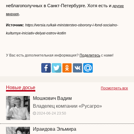
неблагополучных в Санкт-Петербурге. Хотя есть и
другие
.
мнения
Источник:
https://versia.ru/kak-ministerstvo-oborony-i-fond-socialno-
kulturnyx-iniciativ-delyat-ostrov-kotlin
У Вас есть дополнительная информация?
Поделитесь
с нами!
Новые досье
Посмотреть все
Мошкович Вадим
Владелец компании «Русагро»
2024-06-24 23:50
Ираидова Эльмира