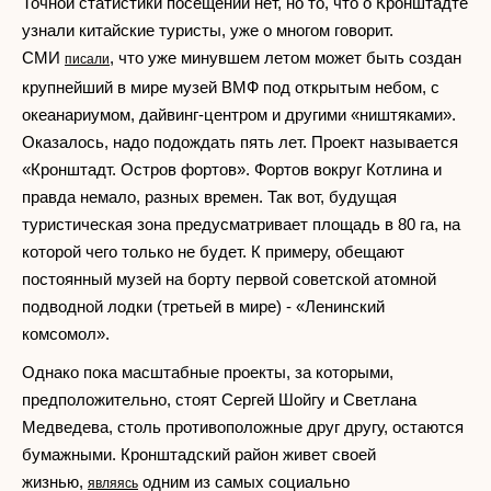
Точной статистики посещений нет, но то, что о Кронштадте
узнали китайские туристы, уже о многом говорит.
СМИ
, что уже минувшем летом может быть создан
писали
крупнейший в мире музей ВМФ под открытым небом, с
океанариумом, дайвинг-центром и другими «ништяками».
Оказалось, надо подождать пять лет. Проект называется
«Кронштадт. Остров фортов». Фортов вокруг Котлина и
правда немало, разных времен. Так вот, будущая
туристическая зона предусматривает площадь в 80 га, на
которой чего только не будет. К примеру, обещают
постоянный музей на борту первой советской атомной
подводной лодки (третьей в мире) - «Ленинский
комсомол».
Однако пока масштабные проекты, за которыми,
предположительно, стоят Сергей Шойгу и Светлана
Медведева, столь противоположные друг другу, остаются
бумажными. Кронштадский район живет своей
жизнью,
одним из самых социально
являясь