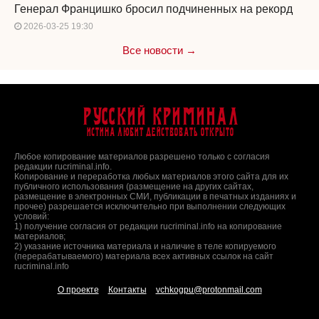
Генерал Францишко бросил подчиненных на рекорд
2026-03-25 19:30
Все новости →
Русский Криминал
Истина любит действовать открыто
Любое копирование материалов разрешено только с согласия
редакции rucriminal.info.
Копирование и переработка любых материалов этого сайта для их
публичного использования (размещение на других сайтах,
размещение в электронных СМИ, публикации в печатных изданиях и
прочее) разрешается исключительно при выполнении следующих
условий:
1) получение согласия от редакции rucriminal.info на копирование
материалов;
2) указание источника материала и наличие в теле копируемого
(перерабатываемого) материала всех активных ссылок на сайт
rucriminal.info
О проекте
Контакты
vchkogpu@protonmail.com