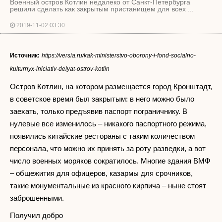
Военный остров Котлин недалеко от Санкт-Петербурга
решили сделать как закрытым пристанищем для всех ...
2019-11-02 03:30
Источник:
https://versia.ru/kak-ministerstvo-oborony-i-fond-socialno-
kulturnyx-iniciativ-delyat-ostrov-kotlin
Остров Котлин, на котором размещается город Кронштадт,
в советское время был закрытым: в него можно было
заехать, только предъявив паспорт пограничнику. В
нулевые все изменилось – никакого паспортного режима,
появились китайские рестораны с таким количеством
персонала, что можно их принять за роту разведки, а вот
число военных моряков сократилось. Многие здания ВМФ
– общежития для офицеров, казармы для срочников,
такие монументальные из красного кирпича – ныне стоят
заброшенными.
Получил добро