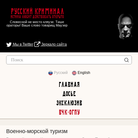
Русский Криминал
Истина любит действовать открыто
Словесной не место кляузе. Тише
ораторы! Ваше слово товарищ Маузер
Мы в Twitter
Зеркало сайта
Русский
English
Главная
Досье
Эксклюзив
ВЧК-ОГПУ
Военно-морской туризм