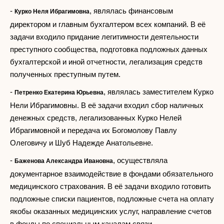
-
, являлась финансовым
Курко Неля Ибрагимовна
директором и главным бухгалтером всех компаний. В её
задачи входило придание легитимности деятельности
преступного сообщества, подготовка подложных данных
бухгалтерской и иной отчетности, легализация средств
полученных преступным путем.
-
, являлась заместителем Курко
Петренко Екатерина Юрьевна
Нели Ибрагимовны. В её задачи входил сбор наличных
денежных средств, легализованных Курко Нелей
Ибрагимовной и передача их Богомолову Павлу
Олеговичу и Шуб Надежде Анатольевне.
-
, осуществляла
Баженова Александра Ивановна
документарное взаимодействие в фондами обязательного
медицинского страхования. В её задачи входило готовить
подложные списки пациентов, подложные счета на оплату
якобы оказанных медицинских услуг, направление счетов
в фонды по специальным каналам связи.