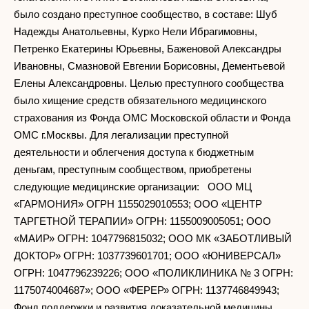
было создано преступное сообщество, в составе: Шуб
Надежды Анатольевны, Курко Нели Ибрагимовны,
Петренко Екатерины Юрьевны, Баженовой Александры
Ивановны, Смазновой Евгении Борисовны, Дементьевой
Елены Александровны. Целью преступного сообщества
было хищение средств обязательного медицинского
страхования из Фонда ОМС Московской области и Фонда
ОМС г.Москвы. Для легализации преступной
деятельности и облегчения доступа к бюджетным
деньгам, преступным сообществом, приобретены
следующие медицинские организации: ООО МЦ
«ГАРМОНИЯ» ОГРН 1155029010553; ООО «ЦЕНТР
ТАРГЕТНОЙ ТЕРАПИИ» ОГРН: 1155009005051; ООО
«МАИР» ОГРН: 1047796815032; ООО МК «ЗАБОТЛИВЫЙ
ДОКТОР» ОГРН: 1037739601701; ООО «ЮНИВЕРСАЛ»
ОГРН: 1047796239226; ООО «ПОЛИКЛИНИКА № 3 ОГРН:
1175074004687»; ООО «ФЕРЕР» ОГРН: 1137746849943;
Фонд поддержки и развития доказательной медицины