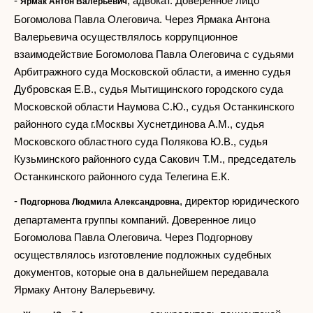
-
, адвокат. Доверенное лицо
Ярмак Антон Валерьевич
Богомолова Павла Олеговича. Через Ярмака Антона
Валерьевича осуществлялось коррупционное
взаимодействие Богомолова Павла Олеговича с судьями
Арбитражного суда Московской области, а именно судья
Дубровская Е.В., судья Мытищинского городского суда
Московской области Наумова С.Ю., судья Останкинского
районного суда г.Москвы Хуснетдинова А.М., судья
Московского областного суда Полякова Ю.В., судья
Кузьминского районного суда Сакович Т.М., председатель
Останкинского районного суда Телегина Е.К.
-
, директор юридического
Подгорнова Людмила Александровна
департамента группы компаний. Доверенное лицо
Богомолова Павла Олеговича. Через Подгорнову
осуществлялось изготовление подложных судебных
документов, которые она в дальнейшем передавала
Ярмаку Антону Валерьевичу.