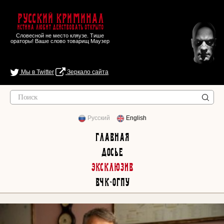
Русский Криминал
Истина любит действовать открыто
Словесной не место кляузе. Тише
ораторы! Ваше слово товарищ Маузер
Мы в Twitter
Зеркало сайта
Русский
English
Главная
Досье
Эксклюзив
ВЧК-ОГПУ