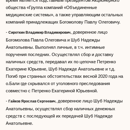
время является подставным президентом Акционерного
общества «Группа компаний «Объединенные
медицинские системы», а также управляющим остальных
компаний принадлежащих Богомолову Павлу Олеговичу.
-
, доверенное лицо
Сироткин Владимир Владимирович
Богомолова Павла Олеговича и Шуб Надежды
Анатольевны. Выполнял личные, в т.ч. интимные
поручения последних. Осуществлял сбор и доставку
наличных средств, передавал их по цепочке Петренко
Екатерине Юрьевне, Шуб Надежде Анатольевне и т.д.
Погиб при странных обстоятельствах весной 2020 года на
о.Бали где скрывался от уголовного преследования
совместно с Петренко Екатериной Юрьевной.
-
, доверенное лицо Шуб Надежды
Гайков Ярослав Сергеевич
Анатольевны, осуществлял сбор наличных денежных
средств с последующей их передачей Шуб Надежде
Анатольевне.