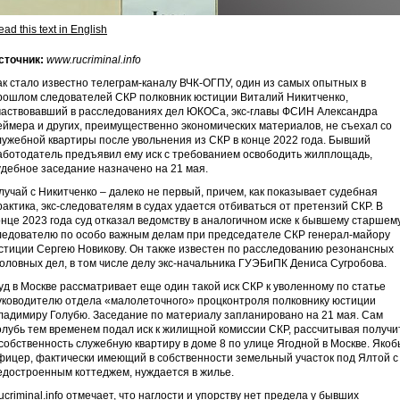
ad this text in English
сточник:
www.rucriminal.info
ак стало известно телеграм-каналу ВЧК-ОГПУ, один из самых опытных в
рошлом следователей СКР полковник юстиции Виталий Никитченко,
частвовавший в расследованиях дел ЮКОСа, экс-главы ФСИН Александра
еймера и других, преимущественно экономических материалов, не съехал со
лужебной квартиры после увольнения из СКР в конце 2022 года. Бывший
аботодатель предъявил ему иск с требованием освободить жилплощадь,
удебное заседание назначено на 21 мая.
лучай с Никитченко – далеко не первый, причем, как показывает судебная
рактика, экс-следователям в судах удается отбиваться от претензий СКР. В
онце 2023 года суд отказал ведомству в аналогичном иске к бывшему старшем
ледователю по особо важным делам при председателе СКР генерал-майору
стиции Сергею Новикову. Он также известен по расследованию резонансных
головных дел, в том числе делу экс-начальника ГУЭБиПК Дениса Сугробова.
уд в Москве рассматривает еще один такой иск СКР к уволенному по статье
уководителю отдела «малолеточного» процконтроля полковнику юстиции
ладимиру Голубю. Заседание по материалу запланировано на 21 мая. Сам
олубь тем временем подал иск к жилищной комиссии СКР, рассчитывая получи
 собственность служебную квартиру в доме 8 по улице Ягодной в Москве. Якоб
фицер, фактически имеющий в собственности земельный участок под Ялтой с
едостроенным коттеджем, нуждается в жилье.
ucriminal.info отмечает, что наглости и упорству нет предела у бывших