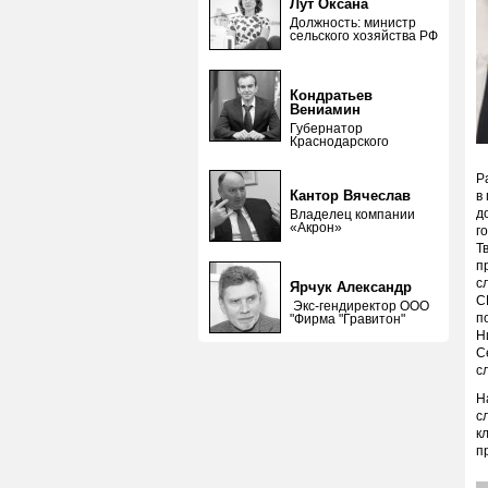
Лут Оксана
Должность: министр
сельского хозяйства РФ
Кондратьев
Вениамин
Губернатор
Краснодарского
Р
Кантор Вячеслав
в
д
Владелец компании
«Акрон»
г
Т
п
с
Ярчук Александр
С
Экс-гендиректор ООО
п
"Фирма "Гравитон"
Н
С
с
Н
с
к
п