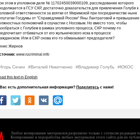
ри этом в уголовном деле № 11702450039000109, расследование которого
родолжается в ГСУ СКР, достаточно доказательств для привлечения Голубя к
головной ответственности за взятки от Миримской при посредничестве ныне
епутатки Госдумы от "Справедливой России" Яны Лантратовой и превышение
олжностных полномочий в соучастии с Носовым. Но вместо того, чтобы
азобраться с Голубем в рамках уголовного процесса, СКР почему-то
редпочитает отбиваться от его жульнического иска в процессе
ражданском. Или в СКР снова кто-то обманывает председателя?
енис Жирнов
сточник:
www.rucriminal.info
Игорь Сечин
#Виталий Никитченко
#Владимир Голубь
#ЮКОС
ad this text in English
 Вас есть дополнительная информация?
Поделитесь
с нами!
л
Любое копирование материалов разрешено только с согласия редакции ruc
Копирование и переработка любых материалов этого сайта для их публи