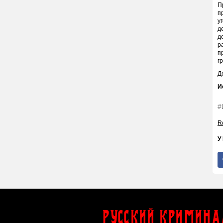
П
п
у
д
д
р
п
г
Д
И
#
Re
У
Русский Кримина