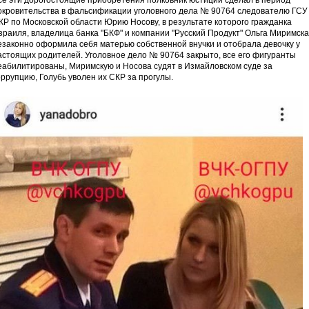
се эти дорогостоящие приобретения полковник юстиции сделал в период
окровительства в фальсификации уголовного дела № 90764 следователю ГСУ
КР по Московской области Юрию Носову, в результате которого гражданка
зраиля, владелица банка "БКФ" и компании "Русский Продукт" Ольга Миримск
езаконно оформила себя матерью собственной внучки и отобрала девочку у
астоящих родителей. Уголовное дело № 90764 закрыто, все его фигуранты
еабилитированы, Миримскую и Носова судят в Измайловском суде за
оррупцию, Голубь уволен их СКР за прогулы.