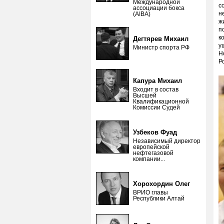
Международной
с
ассоциации бокса
н
(AIBA)
ж
п
к
Дегтярев Михаил
у
Министр спорта РФ
Н
Р
Капура Михаил
Входит в состав
Высшей
Квалификационной
Комиссии Судей
Узбеков Фуад
Независимый директор
европейской
нефтегазовой
компании...
Хорохордин Олег
ВРИО главы
Республики Алтай