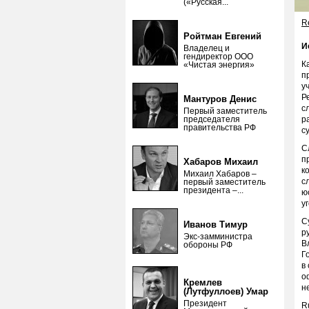
(«Русская...
Re
Ройтман Евгений
И
Владелец и
гендиректор ООО
К
«Чистая энергия»
п
у
Р
Мантуров Денис
с
Первый заместитель
председателя
р
правительства РФ
с
С
п
Хабаров Михаил
к
Михаил Хабаров –
с
первый заместитель
президента –...
ю
у
С
Иванов Тимур
р
Экс-замминистра
В
обороны РФ
Г
в
о
Кремлев
н
(Лутфуллоев) Умар
Президент
R