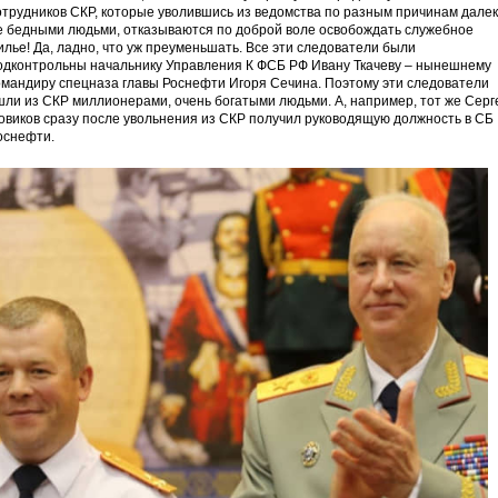
отрудников СКР, которые уволившись из ведомства по разным причинам дале
е бедными людьми, отказываются по доброй воле освобождать служебное
илье! Да, ладно, что уж преуменьшать. Все эти следователи были
одконтрольны начальнику Управления К ФСБ РФ Ивану Ткачеву – нынешнему
омандиру спецназа главы Роснефти Игоря Сечина. Поэтому эти следователи
шли из СКР миллионерами, очень богатыми людьми. А, например, тот же Серг
овиков сразу после увольнения из СКР получил руководящую должность в СБ
оснефти.