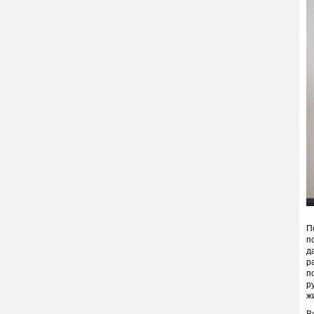
П
п
д
р
п
р
ж