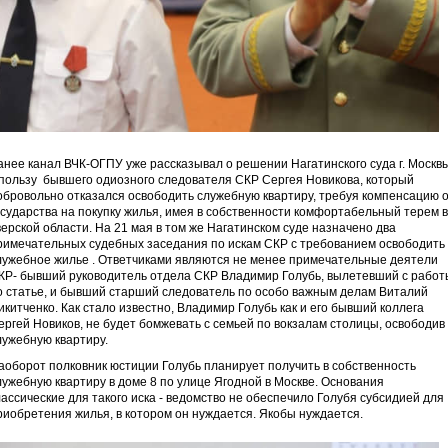
анее канал ВЧК-ОГПУ уже рассказывал о решении Нагатинского суда г. Москв
 пользу бывшего одиозного следователя СКР Сергея Новикова, который
обровольно отказался освободить служебную квартиру, требуя компенсацию 
осударства на покупку жилья, имея в собственности комфортабельный терем в
верской области. На 21 мая в том же Нагатинском суде назначено два
римечательных судебных заседания по искам СКР с требованием освободить
лужебное жилье . Ответчиками являются не менее примечательные деятели
КР- бывший руководитель отдела СКР Владимир Голубь, вылетевший с работ
о статье, и бывший старший следователь по особо важным делам Виталий
икитченко. Как стало известно, Владимир Голубь как и его бывший коллега
ергей Новиков, не будет бомжевать с семьей по вокзалам столицы, освободив
лужебную квартиру.
аоборот полковник юстиции Голубь планирует получить в собственность
лужебную квартиру в доме 8 по улице Ягодной в Москве. Основания
лассические для такого иска - ведомство не обеспечило Голубя субсидией для
риобретения жилья, в котором он нуждается. Якобы нуждается.