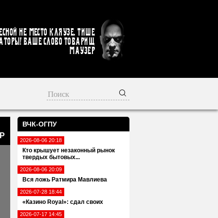
есной не место кляузе. Тише
аторы! Ваше слово товарищ
Маузер
ВЧК-ОГПУ
КР
2026-08-06 20:18
Кто крышует незаконный рынок
твердых бытовых...
2026-08-06 20:09
Вся ложь Ратмира Мавлиева
2026-07-28 18:44
«Казино Royal»: сдал своих
2026-07-17 14:45