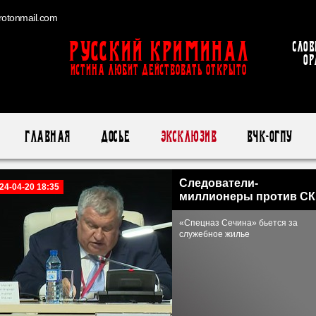
otonmail.com
Русский Криминал
Слов
ор
ИСТИНА ЛЮБИТ ДЕЙСТВОВАТЬ ОТКРЫТО
Главная
Досье
Эксклюзив
ВЧК-ОГПУ
Следователи-
24-04-20 18:35
миллионеры против С
«Спецназ Сечина» бьется за
служебное жилье