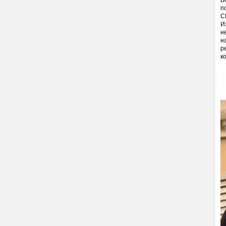
В
п
С
И
н
н
р
к