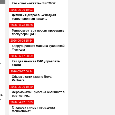
Кто хочет «отжать» ЭКСМО?
2026-06-26 10:03
Демин и Цагараев: «сладкая
коррупционная пара»...
2026-06-26 10:00
Генпрокуратуру просят проверить
прокурора ЦАО...
2026-06-24 15:54
Коррупционная машина кубанской
Фемиды
2026-06-17 08:59
Как два чекиста КЧР управлять
у
стали
2026-05-27 06:24
Обыск в сети казино Royal
Partners
2026-05-26 10:20
Иеромонаха Ермогена обвиняют в
ть
растлении...
ы
2026-04-12 07:09
Гладкова снимут из-за дела
Мошковича?