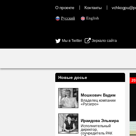
О проекте
Контакты
vchkogpu@pr
Русский
English
Мы в Twitter
Зеркало сайта
Новые досье
20
Мошкович Вадим
Владелец компании
«Русагро»
Ираидова Эльмира
Исполнительный
директор,
соучредитель РАК