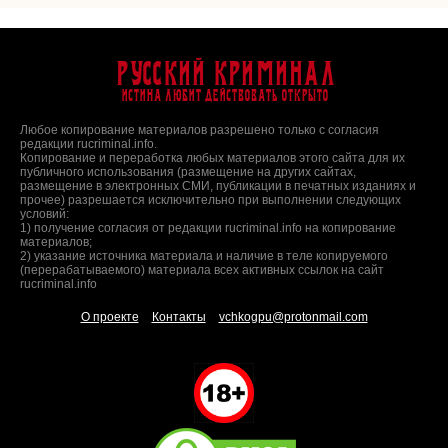
Русский Криминал
Истина любит действовать открыто
Любое копирование материалов разрешено только с согласия
редакции rucriminal.info.
Копирование и переработка любых материалов этого сайта для их
публичного использования (размещение на других сайтах,
размещение в электронных СМИ, публикации в печатных изданиях и
прочее) разрешается исключительно при выполнении следующих
условий:
1) получение согласия от редакции rucriminal.info на копирование
материалов;
2) указание источника материала и наличие в теле копируемого
(перерабатываемого) материала всех активных ссылок на сайт
rucriminal.info
О проекте
Контакты
vchkogpu@protonmail.com