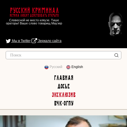
Русский Криминал
Истина любит действовать открыто
Словесной не место кляузе. Тише
ораторы! Ваше слово товарищ Маузер
Мы в Twitter
Зеркало сайта
Русский
English
Главная
Досье
Эксклюзив
ВЧК-ОГПУ