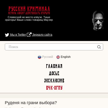
Русский Криминал
Истина любит действовать открыто
Словесной не место кляузе. Тише
ораторы! Ваше слово товарищ Маузер
Мы в Twitter
Зеркало сайта
Русский
English
Главная
Досье
Эксклюзив
ВЧК-ОГПУ
Руденя на грани выбора?