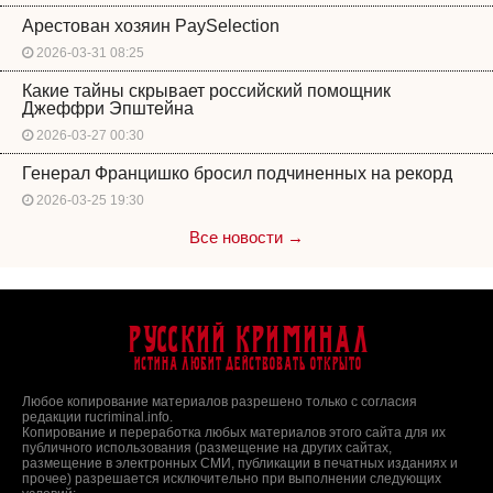
Арестован хозяин PaySelection
2026-03-31 08:25
Какие тайны скрывает российский помощник
Джеффри Эпштейна
2026-03-27 00:30
Генерал Францишко бросил подчиненных на рекорд
2026-03-25 19:30
Все новости →
Русский Криминал
Истина любит действовать открыто
Любое копирование материалов разрешено только с согласия
редакции rucriminal.info.
Копирование и переработка любых материалов этого сайта для их
публичного использования (размещение на других сайтах,
размещение в электронных СМИ, публикации в печатных изданиях и
прочее) разрешается исключительно при выполнении следующих