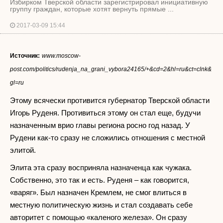
Избирком Тверской области зарегистрировал инициативную
группу граждан, которые хотят вернуть прямые ...
2017-03-09 15:44
Источник:
www.moscow-
post.com/politics/rudenja_na_grani_vybora24165/+&cd=2&hl=ru&ct=clnk&
gl=ru
Этому всячески противится губернатор Тверской области
Игорь Руденя. Противиться этому он стал еще, будучи
назначенным врио главы региона росно год назад. У
Рудени как-то сразу не сложились отношения с местной
элитой.
Элита эта сразу восприняла назначенца как чужака.
Собственно, это так и есть. Руденя – как говорится,
«варяг». Был назначен Кремлем, не смог влиться в
местную политическую жизнь и стал создавать себе
авторитет с помощью «каленого железа». Он сразу