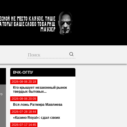
есной не место кляузе. Тише
аторы! Ваше слово товарищ
Маузер
ВЧК-ОГПУ
2026-08-06 20:18
Кто крышует незаконный рынок
твердых бытовых...
го
2026-08-06 20:09
Вся ложь Ратмира Мавлиева
2026-07-28 18:44
«Казино Royal»: сдал своих
2026-07-17 14:45