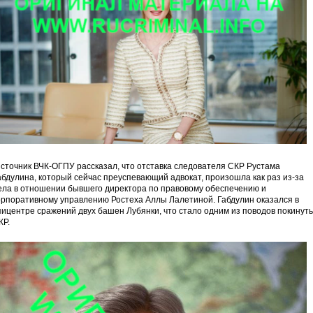
сточник ВЧК-ОГПУ рассказал, что отставка следователя СКР Рустама
абдулина, который сейчас преуспевающий адвокат, произошла как раз из-за
ела в отношении бывшего директора по правовому обеспечению и
орпоративному управлению Ростеха Аллы Лалетиной. Габдулин оказался в
пицентре сражений двух башен Лубянки, что стало одним из поводов покинуть
КР.