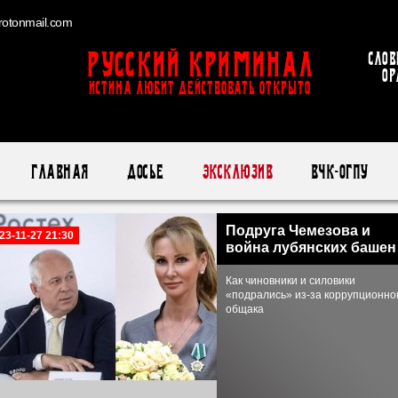
otonmail.com
Русский Криминал
Слов
ор
ИСТИНА ЛЮБИТ ДЕЙСТВОВАТЬ ОТКРЫТО
Главная
Досье
Эксклюзив
ВЧК-ОГПУ
Подруга Чемезова и
23-11-27 21:30
война лубянских башен
Как чиновники и силовики
«подрались» из-за коррупционно
общака