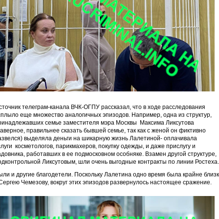
сточник телеграм-канала ВЧК-ОГПУ рассказал, что в ходе расследования
сплыло еще множество аналогичных эпизодов. Например, одна из структур,
ринадлежавших семье заместителя мэра Москвы Максима Ликсутова
наверное, правильнее сказать бывшей семье, так как с женой он фиктивно
азвелся) выделяла деньги на шикарную жизнь Лалетиной- оплачивала
слуги косметологов, парикмахеров, покупку одежды, и даже прислугу и
адовника, работавших в ее подмосковном особняке. Взамен другой структуре,
одконтрольной Ликсутовым, шли очень выгодные контракты по линии Ростеха.
ыли и другие благодетели. Поскольку Лалетина одно время была крайне близ
 Сергею Чемезову, вокруг этих эпизодов развернулось настоящее сражение.