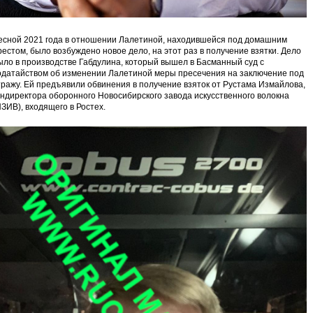
есной 2021 года в отношении Лалетиной, находившейся под домашним
рестом, было возбуждено новое дело, на этот раз в получение взятки. Дело
ыло в производстве Габдулина, который вышел в Басманный суд с
одатайством об изменении Лалетиной меры пресечения на заключение под
тражу. Ей предъявили обвинения в получение взяток от Рустама Измайлова,
ендиректора оборонного Новосибирского завода искусственного волокна
НЗИВ), входящего в Ростех.