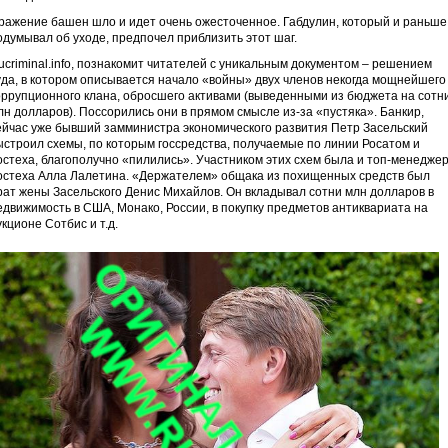
ражение башен шло и идет очень ожесточенное. Габдулин, который и раньше
одумывал об уходе, предпочел приблизить этот шаг.
ucriminal.info, познакомит читателей с уникальным документом – решением
уда, в котором описывается начало «войны» двух членов некогда мощнейшего
оррупционного клана, обросшего активами (выведенными из бюджета на сотн
лн долларов). Поссорились они в прямом смысле из-за «пустяка». Банкир,
ейчас уже бывший замминистра экономического развития Петр Засельский
ыстроил схемы, по которым госсредства, получаемые по линии Росатом и
остеха, благополучно «пилились». Участником этих схем была и топ-менедже
остеха Алла Лалетина. «Держателем» общака из похищенных средств был
рат жены Засельского Денис Михайлов. Он вкладывал сотни млн долларов в
едвижимость в США, Монако, России, в покупку предметов антиквариата на
укционе Сотбис и т.д.