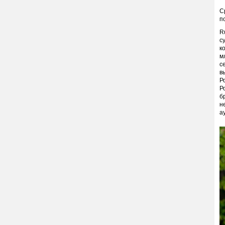
С
п
R
с
к
м
с
в
Р
Р
б
н
а