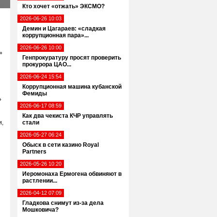
Кто хочет «отжать» ЭКСМО?
2026-06-26 10:03
Демин и Цагараев: «сладкая
коррупционная пара»...
2026-06-26 10:00
»
Генпрокуратуру просят проверить
прокурора ЦАО...
2026-06-24 15:54
Коррупционная машина кубанской
Фемиды
»
2026-06-17 08:59
Как два чекиста КЧР управлять
и,
стали
2026-05-27 06:24
Обыск в сети казино Royal
Partners
2026-05-26 10:20
Иеромонаха Ермогена обвиняют в
растлении...
2026-04-12 07:09
Гладкова снимут из-за дела
Мошковича?