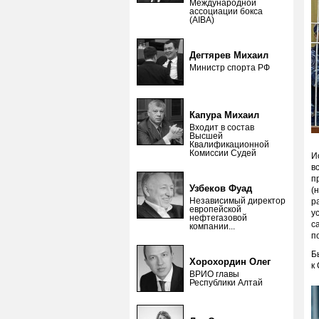
Международной
ассоциации бокса
(AIBA)
Дегтярев Михаил
Министр спорта РФ
Капура Михаил
Входит в состав
Высшей
Квалификационной
Комиссии Судей
И
в
п
Узбеков Фуад
(
Независимый директор
р
европейской
у
нефтегазовой
с
компании...
п
Б
Хорохордин Олег
к
ВРИО главы
Республики Алтай