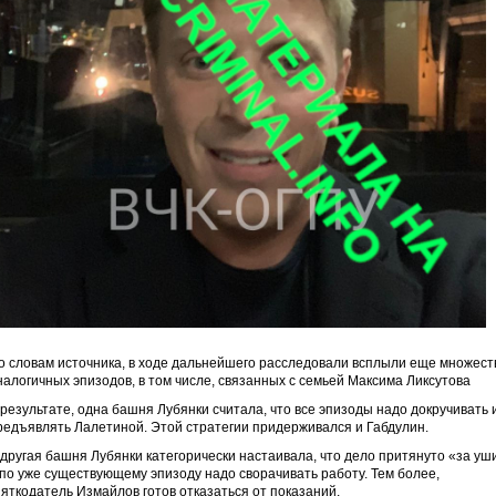
о словам источника, в ходе дальнейшего расследовали всплыли еще множест
налогичных эпизодов, в том числе, связанных с семьей Максима Ликсутова
 результате, одна башня Лубянки считала, что все эпизоды надо докручивать 
редъявлять Лалетиной. Этой стратегии придерживался и Габдулин.
 другая башня Лубянки категорически настаивала, что дело притянуто «за уш
 по уже существующему эпизоду надо сворачивать работу. Тем более,
зяткодатель Измайлов готов отказаться от показаний.