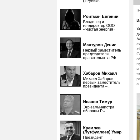
(«Русская...
Re
Ройтман Евгений
И
Владелец и
гендиректор ООО
Х
«Чистая энергия»
д
А
е
Мантуров Денис
«
Первый заместитель
председателя
С
правительства РФ
о
п
и
Хабаров Михаил
э
Михаил Хабаров –
р
первый заместитель
а
президента –...
Иванов Тимур
Экс-замминистра
обороны РФ
Кремлев
(Лутфуллоев) Умар
Президент