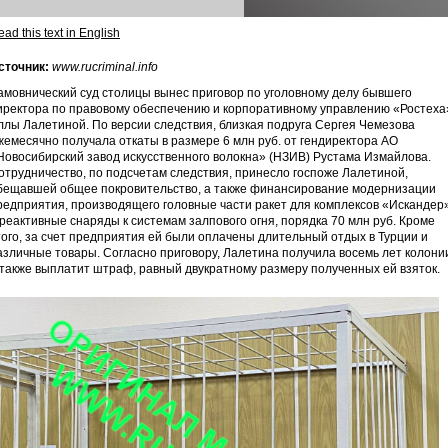
ad this text in English
сточник:
www.rucriminal.info
амовнический суд столицы вынес приговор по уголовному делу бывшего
иректора по правовому обеспечению и корпоративному управлению «Ростеха
ллы Лалетиной. По версии следствия, близкая подруга Сергея Чемезова
жемесячно получала откаты в размере 6 млн руб. от гендиректора АО
Новосибирский завод искусственного волокна» (НЗИВ) Рустама Измайлова.
отрудничество, по подсчетам следствия, принесло госпоже Лалетиной,
бещавшей общее покровительство, а также финансирование модернизации
редприятия, производящего головные части ракет для комплексов «Искандер
 реактивные снаряды к системам залпового огня, порядка 70 млн руб. Кроме
того, за счет предприятия ей были оплачены длительный отдых в Турции и
азличные товары. Согласно приговору, Лалетина получила восемь лет колони
 также выплатит штраф, равный двукратному размеру полученных ей взяток.