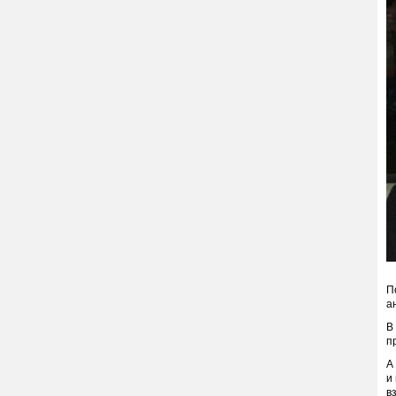
П
а
В
п
А
и
в