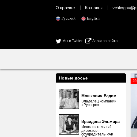
О проекте
Контакты
vchkogpu@pr
Русский
English
Мы в Twitter
Зеркало сайта
Новые досье
20
Мошкович Вадим
Владелец компании
«Русагро»
Ираидова Эльмира
Исполнительный
директор,
соучредитель РАК