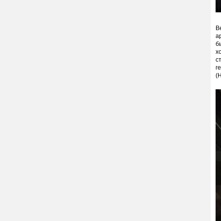
В
а
б
х
с
г
(