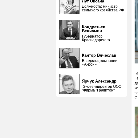
Лут Оксана
Должность: министр
сельского хозяйства РФ
Кондратьев
Вениамин
Губернатор
Краснодарского
Кантор Вячеслав
Владелец компании
«Акрон»
И
Г
Ярчук Александр
д
Экс-гендиректор ООО
к
"Фирма "Гравитон"
э
С