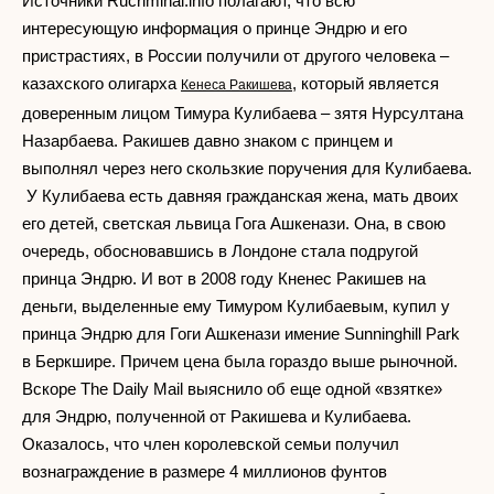
Источники Rucriminal.info полагают, что всю
интересующую информация о принце Эндрю и его
пристрастиях, в России получили от другого человека –
казахского олигарха
, который является
Кенеса Ракишева
доверенным лицом Тимура Кулибаева – зятя Нурсултана
Назарбаева. Ракишев давно знаком с принцем и
выполнял через него скользкие поручения для Кулибаева.
У Кулибаева есть давняя гражданская жена, мать двоих
его детей, светская львица Гога Ашкенази. Она, в свою
очередь, обосновавшись в Лондоне стала подругой
принца Эндрю. И вот в 2008 году Кненес Ракишев на
деньги, выделенные ему Тимуром Кулибаевым, купил у
принца Эндрю для Гоги Ашкенази имение Sunninghill Park
в Беркшире. Причем цена была гораздо выше рыночной.
Вскоре The Daily Mail выяснило об еще одной «взятке»
для Эндрю, полученной от Ракишева и Кулибаева.
Оказалось, что член королевской семьи получил
вознаграждение в размере 4 миллионов фунтов