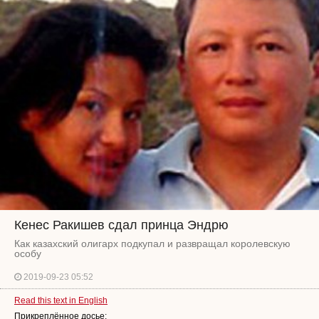
Кенес Ракишев сдал принца Эндрю
Как казахский олигарх подкупал и развращал королевскую
особу
2019-09-23 05:52
Read this text in English
Прикреплённое досье: