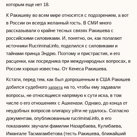
которым еще нет 18.
К Ракишеву во всем мире относятся с подозрением, а вот
в России он всегда желанный гость. В СМИ много
рассказывали о крайне тесных связях Ракишева с
российскими силовиками. И, понятно, он, как полагают
источники Rucriminal.info, поделился с силовиками и
тайнами принца Эндрю. Поэтому и пристрастия, и его
расценки, как посредника при международных вопросах, в
России хорошо известны. От Кенеса Ракишева.
Кстати, перед тем, как был допрошенным в США Ракишев
добился судебного
на то, чтобы ему задавали
запрета
вопросы, не относящиеся напрямую к сути иска, в том
числе о его отношениях с Ашкенази. Однако, до конца от
неудобных вопросов олигарху уйти не удалось. Согласно
документам, опубликованным rucriminal.info, в его
показаниях звучали фамилии Назарбаева, Кулибаева,
Имангале Тасмагамбетова (тесть Ракишева, ближайший