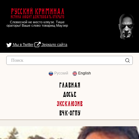
Русский Криминал
Истина любит действовать открыто
Словесной не место кляузе. Тише
ораторы! Ваше слово товарищ Маузер
Мы в Twitter
Зеркало сайта
Русский
English
Главная
Досье
Эксклюзив
ВЧК-ОГПУ