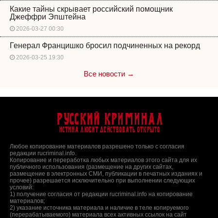
Какие тайны скрывает российский помощник
Джеффри Эпштейна
2026-03-27 00:30
Генерал Францишко бросил подчиненных на рекорд
2026-03-25 19:30
Все новости →
Русский Криминал
Истина любит действовать открыто
Любое копирование материалов разрешено только с согласия
редакции rucriminal.info.
Копирование и переработка любых материалов этого сайта для их
публичного использования (размещение на других сайтах,
размещение в электронных СМИ, публикации в печатных изданиях и
прочее) разрешается исключительно при выполнении следующих
условий:
1) получение согласия от редакции rucriminal.info на копирование
материалов;
2) указание источника материала и наличие в теле копируемого
(перерабатываемого) материала всех активных ссылок на сайт