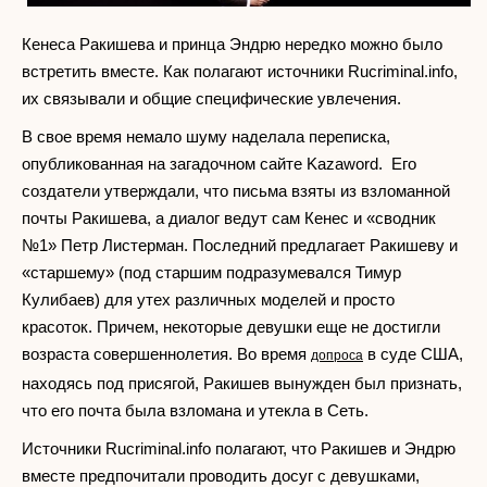
Кенеса Ракишева и принца Эндрю нередко можно было
встретить вместе. Как полагают источники Rucriminal.info,
их связывали и общие специфические увлечения.
В свое время немало шуму наделала переписка,
опубликованная на загадочном сайте Kazaword. Его
создатели утверждали, что письма взяты из взломанной
почты Ракишева, а диалог ведут сам Кенес и «сводник
№1» Петр Листерман. Последний предлагает Ракишеву и
«старшему» (под старшим подразумевался Тимур
Кулибаев) для утех различных моделей и просто
красоток. Причем, некоторые девушки еще не достигли
возраста совершеннолетия. Во время
в суде США,
допроса
находясь под присягой, Ракишев вынужден был признать,
что его почта была взломана и утекла в Сеть.
Источники Rucriminal.info полагают, что Ракишев и Эндрю
вместе предпочитали проводить досуг с девушками,