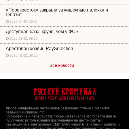
«Перекресток» закрыли за кишечные палочки и
гепатит
2026-04-04 20:07
Доступная база, круче, чем у ФСБ
2026-03-31 08:26
Арестован хозяин PaySelection
2026-03-31 08:25
Все новости →
Русский Криминал
Истина любит действовать открыто
Любое копирование материалов разрешено только с согласия
редакции rucriminal.info.
Копирование и переработка любых материалов этого сайта для их
публичного использования (размещение на других сайтах,
размещение в электронных СМИ, публикации в печатных изданиях и
прочее) разрешается исключительно при выполнении следующих