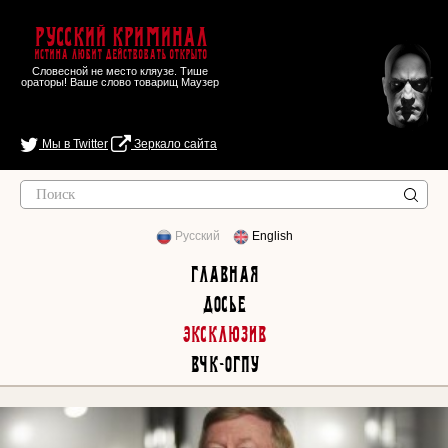
Русский Криминал
Истина любит действовать открыто
Словесной не место кляузе. Тише
ораторы! Ваше слово товарищ Маузер
Мы в Twitter
Зеркало сайта
Русский
English
Главная
Досье
Эксклюзив
ВЧК-ОГПУ