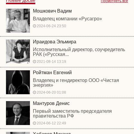
Новые досье
Посмотреть все
Мошкович Вадим
Владелец компании «Русагро»
2024-06-24 23:50
Ираидова Эльмира
Исполнительный директор, соучредитель
РАК («Русская...
2021-08-14 13:19
Ройтман Евгений
Владелец и гендиректор ООО «Чистая
энергия»
2024-06-20 01:08
Мантуров Денис
Первый заместитель председателя
правительства РФ
2024-06-12 22:49