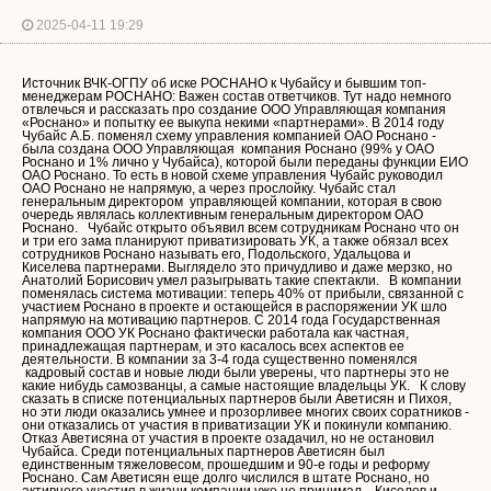
2025-04-11 19:29
Источник ВЧК-ОГПУ об иске РОСНАНО к Чубайсу и бывшим топ-
менеджерам РОСНАНО: Важен состав ответчиков. Тут надо немного
отвлечься и рассказать про создание ООО Управляющая компания
«Роснано» и попытку ее выкупа некими «партнерами». В 2014 году
Чубайс А.Б. поменял схему управления компанией ОАО Роснано -
была создана ООО Управляющая компания Роснано (99% у ОАО
Роснано и 1% лично у Чубайса), которой были переданы функции ЕИО
ОАО Роснано. То есть в новой схеме управления Чубайс руководил
ОАО Роснано не напрямую, а через прослойку. Чубайс стал
генеральным директором управляющей компании, которая в свою
очередь являлась коллективным генеральным директором ОАО
Роснано. Чубайс открыто объявил всем сотрудникам Роснано что он
и три его зама планируют приватизировать УК, а также обязал всех
сотрудников Роснано называть его, Подольского, Удальцова и
Киселева партнерами. Выглядело это причудливо и даже мерзко, но
Анатолий Борисович умел разыгрывать такие спектакли. В компании
поменялась система мотивации: теперь 40% от прибыли, связанной с
участием Роснано в проекте и остающейся в распоряжении УК шло
напрямую на мотивацию партнеров. С 2014 года Государственная
компания ООО УК Роснано фактически работала как частная,
принадлежащая партнерам, и это касалось всех аспектов ее
деятельности. В компании за 3-4 года существенно поменялся
кадровый состав и новые люди были уверены, что партнеры это не
какие нибудь самозванцы, а самые настоящие владельцы УК. К слову
сказать в списке потенциальных партнеров были Аветисян и Пихоя,
но эти люди оказались умнее и прозорливее многих своих соратников -
они отказались от участия в приватизации УК и покинули компанию.
Отказ Аветисяна от участия в проекте озадачил, но не остановил
Чубайса. Среди потенциальных партнеров Аветисян был
единственным тяжеловесом, прошедшим и 90-е годы и реформу
Роснано. Сам Аветисян еще долго числился в штате Роснано, но