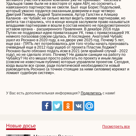
активного участия в жизни компании уже не принимал. Киселев и
Удальцов также были не в восторге от идеи АБЧ, но соскочить с
навязанного партнерства не смогли. Был еще Борис Подольский,
который ужасно гордился оказанным доверием и еще четверо:
Дмитрий Пимкин, Андрей Трапезников, Артур Галстян и Алишер
Каланов - их Чубайс не сильно желал видеть своими партнерами, но
ребята так старались, что в конце концов заслужили право называться
младшими партнерами и вошли в состав некоего не предусмотренного
уставом органа - расширенного Правления. В декабре 2016 года
Путин не поддержал идею приватизации УК, тема с приватизацией УК
немного погазовав совсем сдулась. И последнее. Анатолий Чубайс
ушел из Роснано в 2020 году, а на дворе уже 2025 год. Почему 5 лет,
еще раз - ПЯТЬ лет потребовалось для того чтобы начать признавать
очевидный еще в 2012 году ущерб от проекта Пластик Лоджик?
Роснано было обязано подать иски в 2021 (или крайний случай - 2022
году), но не сделало этого. Почему? Не давали санкции на работу по
Чубайсу? Но кто мешал просто работать по проекту и иным лицам
(совсем не известным публике) которые управляли проектом. Сегодня,
когда вышли все сроки, ради политической необходимости новый
руководитель Роснано (а точнее стоящие за ними силовики) корежат и
ломают судебную систему».
У Вас есть дополнительная информация?
Поделитесь
с нами!
Новые досье
Посмотреть все