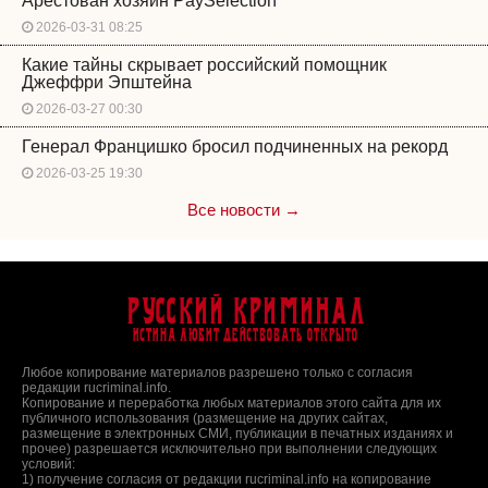
Арестован хозяин PaySelection
2026-03-31 08:25
Какие тайны скрывает российский помощник
Джеффри Эпштейна
2026-03-27 00:30
Генерал Францишко бросил подчиненных на рекорд
2026-03-25 19:30
Все новости →
Русский Криминал
Истина любит действовать открыто
Любое копирование материалов разрешено только с согласия
редакции rucriminal.info.
Копирование и переработка любых материалов этого сайта для их
публичного использования (размещение на других сайтах,
размещение в электронных СМИ, публикации в печатных изданиях и
прочее) разрешается исключительно при выполнении следующих
условий:
1) получение согласия от редакции rucriminal.info на копирование