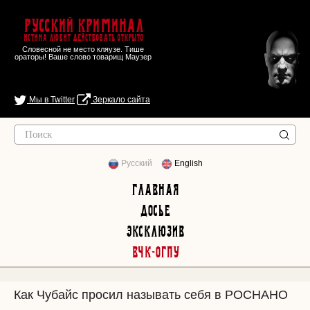
Русский Криминал
Истина любит действовать открыто
Словесной не место кляузе. Тише
ораторы! Ваше слово товарищ Маузер
Мы в Twitter
Зеркало сайта
Русский
English
Главная
Досье
Эксклюзив
ВЧК-ОГПУ
Как Чубайс просил называть себя в РОСНАНО