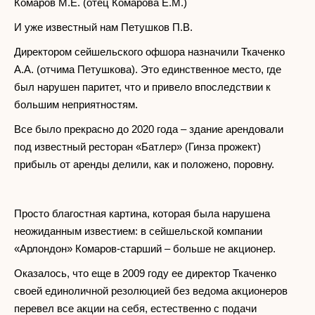
Комаров М.Е. (отец Комарова Е.М.)
И уже известный нам Петушков П.В.
Директором сейшельского офшора назначили Ткаченко
А.А. (отчима Петушкова). Это единственное место, где
был нарушен паритет, что и привело впоследствии к
большим неприятностям.
Все было прекрасно до 2020 года – здание арендовали
под известный ресторан «Батлер» (Гинза прожект)
прибыль от аренды делили, как и положено, поровну.
Просто благостная картина, которая была нарушена
неожиданным известием: в сейшельской компании
«Арлондон» Комаров-старший – больше не акционер.
Оказалось, что еще в 2009 году ее директор Ткаченко
своей единоличной резолюцией без ведома акционеров
перевел все акции на себя, естественно с подачи