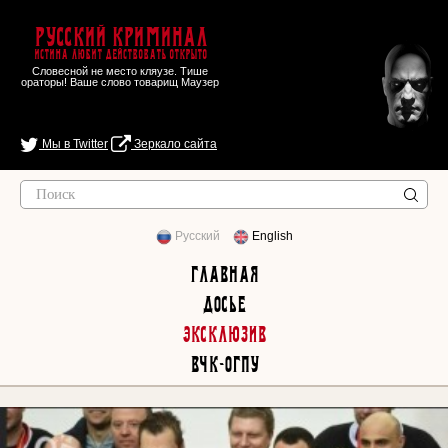
Русский Криминал
Истина любит действовать открыто
Словесной не место кляузе. Тише
ораторы! Ваше слово товарищ Маузер
Мы в Twitter
Зеркало сайта
Русский
English
Главная
Досье
Эксклюзив
ВЧК-ОГПУ