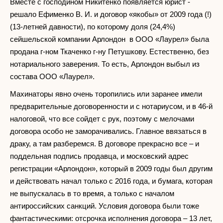
Вместе с господином Никитенко появляется юрист -
решало Ефименко В. И. и договор «якобы» от 2009 года (!)
(13-летней давности), по которому доля (24,4%)
сейшельской компании Арлондон в ООО «Лаурел» была
продана г-ном Ткаченко г-ну Петушкову. Естественно, без
нотариального заверения. То есть, Арлондон выбыл из
состава ООО «Лаурел».
Махинаторы явно очень торопились или заранее имели
предварительные договоренности и с нотариусом, и в 46-й
налоговой, что все сойдет с рук, поэтому с мелочами
договора особо не заморачивались. Главное ввязаться в
драку, а там разберемся. В договоре прекрасно все – и
поддельная подпись продавца, и московский адрес
регистрации «Арлондон», который в 2009 годы был другим
и действовать начал только с 2016 года, и бумага, которая
не выпускалась в то время, а только с началом
антироссийских санкций. Условия договора были тоже
фантастическими: отсрочка исполнения договора – 13 лет,