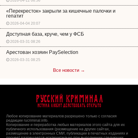
2026-04-12 06:56
«Перекресток» закрыли за кишечные палочки и
гепатит
2026-04-04 20:07
Доступная база, круче, чем у ФСБ
2026-03-31 08:26
Арестован хозяин PaySelection
2026-03-31 08:25
Все новости →
Русский Криминал
Истина любит действовать открыто
Любое копирование материалов разрешено только с согласия
редакции rucriminal.info.
Копирование и переработка любых материалов этого сайта для их
публичного использования (размещение на других сайтах,
размещение в электронных СМИ, публикации в печатных изданиях и
прочее) разрешается исключительно при выполнении следующих