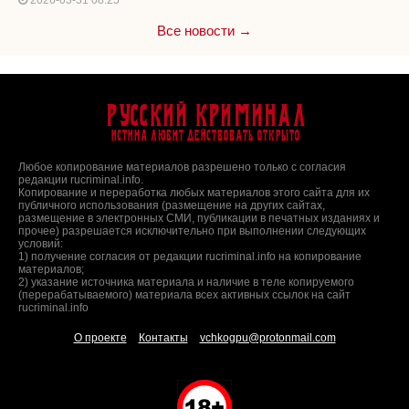
2026-03-31 08:25
Все новости →
Русский Криминал
Истина любит действовать открыто
Любое копирование материалов разрешено только с согласия
редакции rucriminal.info.
Копирование и переработка любых материалов этого сайта для их
публичного использования (размещение на других сайтах,
размещение в электронных СМИ, публикации в печатных изданиях и
прочее) разрешается исключительно при выполнении следующих
условий:
1) получение согласия от редакции rucriminal.info на копирование
материалов;
2) указание источника материала и наличие в теле копируемого
(перерабатываемого) материала всех активных ссылок на сайт
rucriminal.info
О проекте
Контакты
vchkogpu@protonmail.com