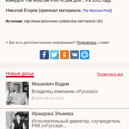
конкурсе The Moscow Post «Срок для…» в 2011 году.
Николай Егоров (оригинал материала:
)
The Moscow Post
Источник:
http://www.delonomer.ru/detective.htm?article=361
У Вас есть дополнительная информация?
Поделитесь
с нами!
Новые досье
Посмотреть все
Мошкович Вадим
Владелец компании «Русагро»
2024-06-24 23:50
Ираидова Эльмира
Исполнительный директор, соучредитель
РАК («Русская...