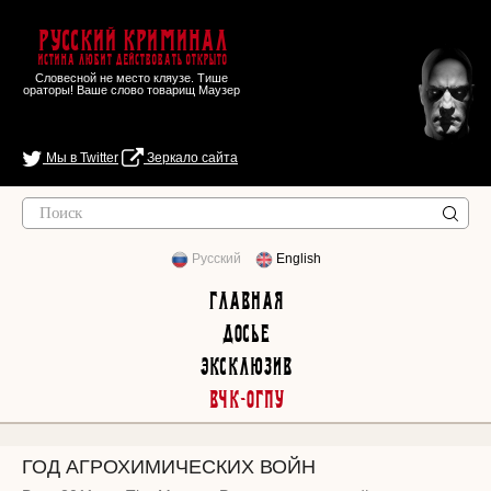
Русский Криминал
Истина любит действовать открыто
Словесной не место кляузе. Тише
ораторы! Ваше слово товарищ Маузер
Мы в Twitter
Зеркало сайта
Русский
English
Главная
Досье
Эксклюзив
ВЧК-ОГПУ
ГОД АГРОХИМИЧЕСКИХ ВОЙН