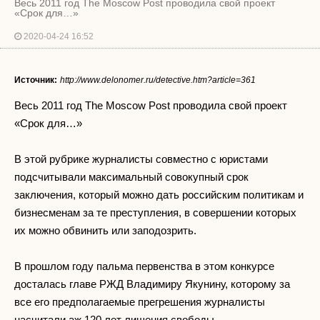
Весь 2011 год The Moscow Post проводила свой проект
«Срок для…»
2020-04-24 16:52
Источник:
http://www.delonomer.ru/detective.htm?article=361
Весь 2011 год The Moscow Post проводила свой проект
«Срок для…»
В этой рубрике журналисты совместно с юристами
подсчитывали максимальный совокупный срок
заключения, который можно дать российским политикам и
бизнесменам за те преступления, в совершении которых
их можно обвинить или заподозрить.
В прошлом году пальма первенства в этом конкурсе
досталась главе РЖД Владимиру Якунину, которому за
все его предполагаемые прегрешения журналисты
насчитали аж 120 лет лишения свободы.