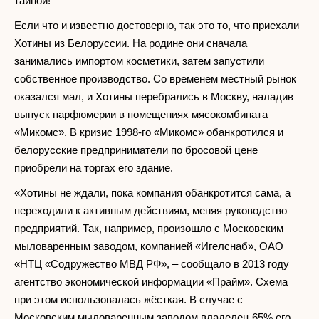
тайной!
Если что и известно достоверно, так это то, что приехали
Хотины из Белоруссии. На родине они сначала
занимались импортом косметики, затем запустили
собственное производство. Со временем местный рынок
оказался мал, и Хотины перебрались в Москву, наладив
выпуск парфюмерии в помещениях мясокомбината
«Микомс». В кризис 1998-го «Микомс» обанкротился и
белорусские предприниматели по бросовой цене
приобрели на торгах его здание.
«Хотины не ждали, пока компания обанкротится сама, а
переходили к активным действиям, меняя руководство
предприятий. Так, например, произошло с Московским
мыловаренным заводом, компанией «Игелснаб», ОАО
«НТЦ «Содружество МВД РФ», – сообщало в 2013 году
агентство экономической информации «Прайм». Схема
при этом использовалась жёсткая. В случае с
Московским мыловаренным заводом владелец 65% его