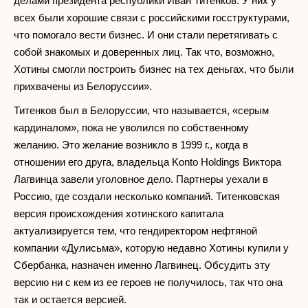
делами президента республики Иван Титенков. У них у
всех были хорошие связи с российскими госструктурами,
что помогало вести бизнес. И они стали перетягивать с
собой знакомых и доверенных лиц. Так что, возможно,
Хотины смогли построить бизнес на тех деньгах, что были
прихвачены из Белоруссии».
Титенков был в Белоруссии, что называется, «серым
кардиналом», пока не уволился по собственному
желанию. Это желание возникло в 1999 г., когда в
отношении его друга, владельца Konto Holdings Виктора
Лагвинца завели уголовное дело. Партнеры уехали в
Россию, где создали несколько компаний. Титенковская
версия происхождения хотинского капитала
актуализируется тем, что гендиректором нефтяной
компании «Дулисьма», которую недавно Хотины купили у
Сбербанка, назначен именно Лагвинец. Обсудить эту
версию ни с кем из ее героев не получилось, так что она
так и остается версией.