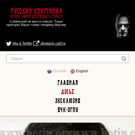
Русский Криминал
Истина любит действовать открыто
Словесной не место кляузе. Тише
ораторы! Ваше слово товарищ Маузер
Мы в Twitter
Зеркало сайта
Русский
English
Главная
Досье
Эксклюзив
ВЧК-ОГПУ