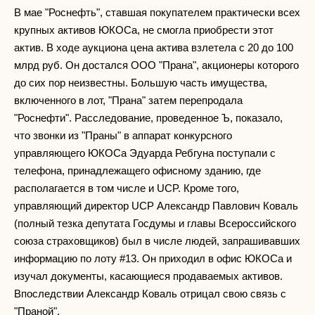
В мае "Роснефть", ставшая покупателем практически всех
крупных активов ЮКОСа, не смогла приобрести этот
актив. В ходе аукциона цена актива взлетела с 20 до 100
млрд руб. Он достался ООО "Прана", акционеры которого
до сих пор неизвестны. Большую часть имущества,
включенного в лот, "Прана" затем перепродала
"Роснефти". Расследование, проведенное Ъ, показало,
что звонки из "Праны" в аппарат конкурсного
управляющего ЮКОСа Эдуарда Ребгуна поступали с
телефона, принадлежащего офисному зданию, где
располагается в том числе и UCP. Кроме того,
управляющий директор UCP Александр Павлович Коваль
(полный тезка депутата Госдумы и главы Всероссийского
союза страховщиков) был в числе людей, запрашивавших
информацию по лоту #13. Он приходил в офис ЮКОСа и
изучал документы, касающиеся продаваемых активов.
Впоследствии Александр Коваль отрицал свою связь с
"Праной".