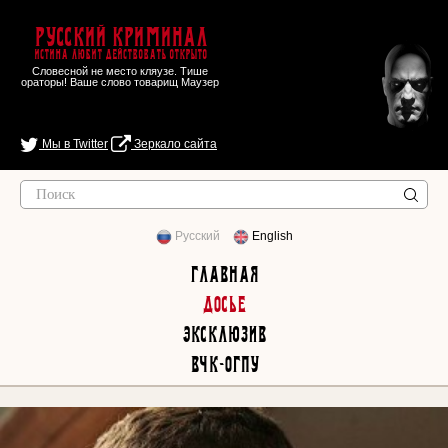
Русский Криминал
Истина любит действовать открыто
Словесной не место кляузе. Тише
ораторы! Ваше слово товарищ Маузер
Мы в Twitter
Зеркало сайта
Русский
English
Главная
Досье
Эксклюзив
ВЧК-ОГПУ