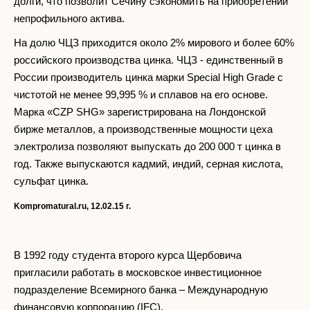
долги, что позволит Сечину сэкономить на приобретении
непрофильного актива.
На долю ЧЦЗ приходится около 2% мирового и более 60%
российского производства цинка. ЧЦЗ - единственный в
России производитель цинка марки Special High Grade с
чистотой не менее 99,995 % и сплавов на его основе.
Марка «CZP SHG» зарегистрирована на Лондонской
бирже металлов, а производственные мощности цеха
электролиза позволяют выпускать до 200 000 т цинка в
год. Также выпускаются кадмий, индий, серная кислота,
сульфат цинка.
Kompromatural
.
ru
, 12.02.15 г.
В 1992 году студента второго курса Щербовича
пригласили работать в московское инвестиционное
подразделение Всемирного банка – Международную
финансовую корпорацию (IFC).