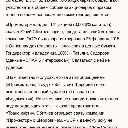
согласно п. 5 ст. 32 закона «Об акционерных обществах»
участвовать в общем собрании акционеров с правом
голоса по всем вопросам его компетенции, пишет он.
«Прожектор» владеет 141 акцией (0,0019% капитала),
сказал Юрий Сбитнев, юрист, представляющий интересы
компании. ООО было зарегистрировано 25 февраля 2015
г. Основная деятельность – вложения в ценные бумаги.
Гендиректор и владелица 100% – Татьяна Сидорова
(данные «СПАРК-Интерфакса»). Связаться с ней не
удалось.
«Нам известно о слухах, что за этим обращением
[«Прожектора»] в суд якобы стоит Щербович и его
высокопоставленный куратор (не назвал его. –
«Ведомости»). Но источники не приводят никаких фактов,
подтверждающих это», – сказал представитель
«Транснефти». Сбитнев отрицает связь компании
«Прожектор» с Щербовичем. «UCP к данному иску не
имеет отношения, – заявил представить UCP. – Судя по