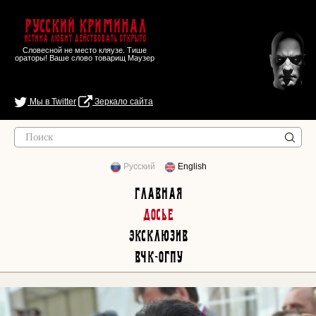
Русский Криминал
Истина любит действовать открыто
Словесной не место кляузе. Тише
ораторы! Ваше слово товарищ Маузер
Мы в Twitter
Зеркало сайта
Русский
English
Главная
Досье
Эксклюзив
ВЧК-ОГПУ