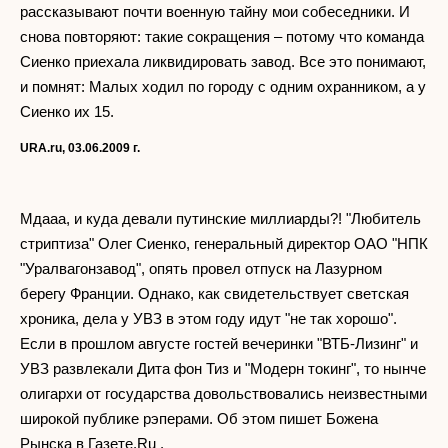
рассказывают почти военную тайну мои собеседники. И
снова повторяют: такие сокращения – потому что команда
Сиенко приехала ликвидировать завод. Все это понимают,
и помнят: Малых ходил по городу с одним охранником, а у
Сиенко их 15.
URA
.
ru
, 03.06.2009 г.
Мдааа, и куда девали путинские миллиарды?! "Любитель
стриптиза" Олег Сиенко, генеральный директор ОАО "НПК
"Уралвагонзавод", опять провел отпуск на Лазурном
берегу Франции. Однако, как свидетельствует светская
хроника, дела у УВЗ в этом году идут "не так хорошо".
Если в прошлом августе гостей вечеринки "ВТБ-Лизинг" и
УВЗ развлекали Дита фон Тиз и "Модерн токинг", то нынче
олигархи от государства довольствовались неизвестными
широкой публике рэперами. Об этом пишет Божена
Рынска в Газете.Ru .