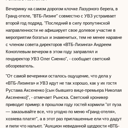
Вечеринку на самом дорогом клочке Лазурного берега, в
Гранд-отеле, "ВТБ-Лизинг" совместно с УВЗ устраивает
второй год подряд. "Последний в силу пропутинской
направленности не афиширует свое долевое участие в
мероприятии богатых и знаменитых, тем не менее наравне
с членом совета директоров «ВТБ-Лизинга» Андреем
Коноплевым вечером в этом году заправлял и
гендиректор УВЗ Олег Сиенко", - сообщает светский
обозреватель.
"От самой вечеринки осталось ощущение, что дела у
«ВТБ-Лизинга» и УВЗ идут не так хорошо, как у их гостя
Рустама Аксененко [сын бывшего вице-премьера Николая
Аксененко]", - отмечает Рынска. Светский хроникер
приводит пример: в прошлом году гостей кормили "от пуза
— заказывайте все, что угодно по меню «Гранд-отеля»,
хозяева платят", а в этот раз приглашенные ели что дадут
и пили что нальют. "Аукцион невиданной щедрости «ВТБ-