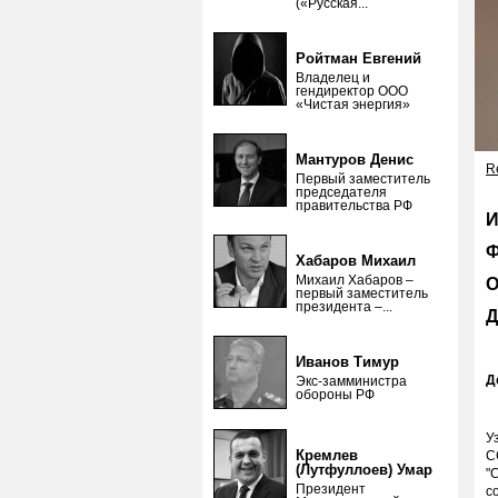
(«Русская...
Ройтман Евгений
Владелец и
гендиректор ООО
«Чистая энергия»
Мантуров Денис
Re
Первый заместитель
председателя
правительства РФ
И
Ф
Хабаров Михаил
Михаил Хабаров –
О
первый заместитель
президента –...
Д
Иванов Тимур
Д
Экс-замминистра
обороны РФ
У
Кремлев
С
(Лутфуллоев) Умар
"
Президент
с