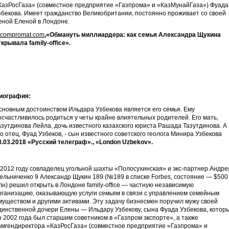
КазРосГаза» (совместное предприятие «Газпрома» и «КазМунайГаза») Фуада
збекова. Имеет гражданство Великобритании, постоянно проживает со своей
еной Еленой в Лондоне.
ucompromat.com
,«Обмануть миллиардера: как семья Александра Щукина
ткрывала
family
-
office
».
иография:
сновным достоинством Ильдара Узбекова является его семья. Ему
осчастливилось родиться у четы крайне влиятельных родителей. Его мать,
азутдинова Лейла, дочь известного казахского юриста Рашада Тазутдинова. А
го отец, Фуад Узбеков, - сын известного советского геолога Минира Узбекова
3.03.2018 «Русский телеграф»., «
London
Uzbekov
».
 2012 году совладелец угольной шахты «Полосухинская» и экс-партнер Андре
ельниченко 9 Александр Щукин 189 (№189 в списке Forbes, состояние — $500
лн) решил открыть в Лондоне family-office — частную независимую
рганизацию, оказывающую услуги семьям в связи с управлением семейным
муществом и другими активами. Эту задачу бизнесмен поручил мужу своей
динственной дочери Елены — Ильдару Узбекову, сына Фуада Узбекова, котор
о 2002 года был старшим советником в «Газпром экспорте», а также
амгендиректора «КазРосГаза» (совместное предприятие «Газпрома» и