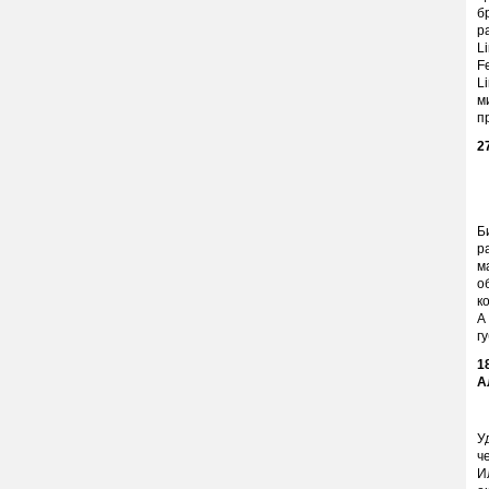
б
р
L
F
L
м
п
2
Б
р
м
о
к
А
г
1
А
У
ч
И