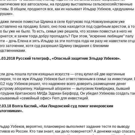
рактические все автосалоны, на продажу выставлены сельскохозяйственные
ктивы. В общем, продаются все, как их называет Ильдар Узбеков, «дедушкины
грушки».
 даже личное поместье Щукина в селе Куртуково под Новокузнецком уже
ыставлено на продажу. Благо, оно пока находится под судебным арестом, а то
го бы уже не было. То есть, семья уже решила, что хозяин поместья в него не
ернется; и зачем тогда добру пропадать? При этом, "искренне любящие" папу
ети – дочь Елена и зять Ильдар за эти полтора года ни разу не навестили отц
 его заточении, хотя суд разрешил Щукину свидания с близкими
одственниками.
1.03.2018 Русский телеграф., «Опасный защитник Эльдар Узбеков».
сли дочь пошла путем изящных искусств — отец купил ей две картинные
алереи, то ее муж Ильдар Узбеков был ответственным в семье за инвестиции. 
012 году Узбеков решил, что надежнее всего доверить размещение денег
устрому аборигену. Найденный абориген — выпускник Кембриджа, бывший
отрудник британского МИДа Эдриан Берфорд. Он убедил Узбекова создать та
азываемый «семейный офис» Fern для инвестиций.
2.03.18 Волга Каспий., «Как Лондонский суд помог кемеровским
алоговикам».
льдар Узбеков, вероятно, планомерно выполняет задание тестя по выводу
ктивов из России. Кто там знает, как дело повернется? А денежки надо спасать