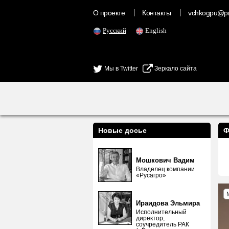
О проекте
Контакты
vchkogpu@pr
Русский
English
Мы в Twitter
Зеркало сайта
Новые досье
Ф
Мошкович Вадим
Владелец компании
«Русагро»
Ираидова Эльмира
Исполнительный
директор,
соучредитель РАК