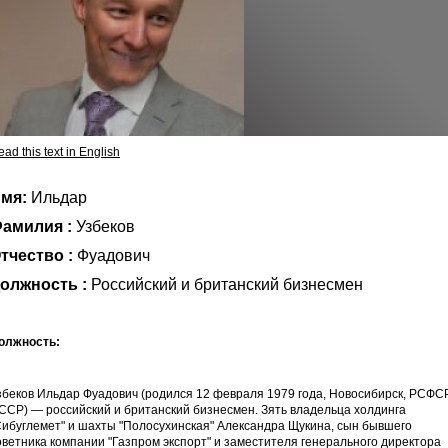
ad this text in English
мя:
Ильдар
амилия :
Узбеков
тчество :
Фуадович
олжность :
Российский и британский бизнесмен
олжность:
збеков Ильдар Фуадович (родился 12 февраля 1979 года, Новосибирск, РСФСР
ССР) — российский и британский бизнесмен. Зять владельца холдинга
Сибуглемет" и шахты "Полосухинская" Александра Щукина, сын бывшего
оветника компании "Газпром экспорт" и заместителя генерального директора