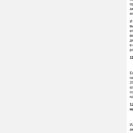
п
а
и
И
в
е
в
д
в
р
1
Е
г
2
ш
с
н
1
н
И
а