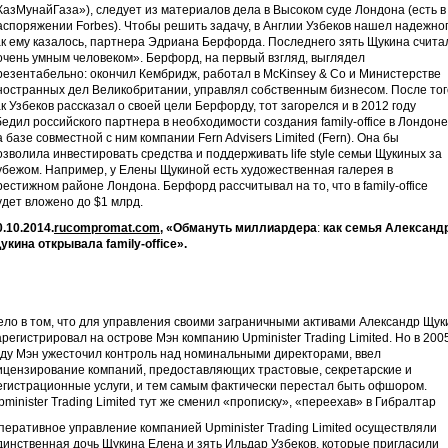
КазМунайГаза»), следует из материалов дела в Высоком суде Лондона (есть в
аспоряжении Forbes). Чтобы решить задачу, в Англии Узбеков нашел надежног
ак ему казалось, партнера Эдриана Берфорда. Последнего зять Щукина счита
очень умным человеком». Берфорд, на первый взгляд, выглядел
резентабельно: окончил Кембридж, работал в McKinsey & Co и Министерстве
ностранных дел Великобритании, управлял собственным бизнесом. После тог
ак Узбеков рассказал о своей цели Берфорду, тот загорелся и в 2012 году
бедил российского партнера в необходимости создания family-office в Лондоне
а базе совместной с ним компании Fern Advisers Limited (Fern). Она бы
озволила инвестировать средства и поддерживать life style семьи Щукиных за
убежом. Например, у Елены Щукиной есть художественная галерея в
рестижном районе Лондона. Берфорд рассчитывал на то, что в family-office
удет вложено до $1 млрд.
0.10.2014
.
rucompromat.com
,
«
Обмануть миллиардера
:
как семья Александ
укина открывала
family-office».
ело в том, что для управления своими заграничными активами Александр Щук
арегистрировал на острове Мэн компанию Upminister Trading Limited. Но в 200
оду Мэн ужесточил контроль над номинальными директорами, ввел
ицензирование компаний, предоставляющих трастовые, секретарские и
егистрационные услуги, и тем самым фактически перестал быть офшором.
pminister Trading Limited тут же сменил «прописку», «переехав» в Гибралтар
перативное управление компанией Upminister Trading Limited осуществляли
динственная дочь Щукина Елена и зять Ильдар Узбеков, которые пригласили