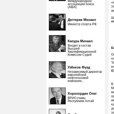
Международной
«
ассоциации бокса
У
(AIBA)
ж
r
Дегтярев Михаил
о
Министр спорта РФ
Капура Михаил
Входит в состав
Б
Высшей
Квалификационной
О
Комиссии Судей
п
Т
е
Узбеков Фуад
0
Независимый директор
европейской
нефтегазовой
компании...
В
М
м
Хорохордин Олег
о
ВРИО главы
и
Республики Алтай
е
д
з