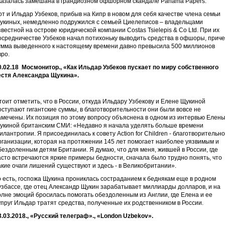
казалась замешана в грандиозном офшорном скандале Panama Papers.
от и Ильдар Узбеков, прибыв на Кипр в новом для себя качестве члена семьи
укиных, немедленно подружился с семьей Циелеписов – владельцами
звестной на острове юридической компании Costas Tsielepis & Co Ltd. При их
осредничестве Узбеков начал потихоньку выводить средства в офшоры, прич
умма выведенного к настоящему времени давно превысила 500 миллионов
вро.
0.02.18 Мосмонитор., «Как Ильдар Узбеков пускает по миру собственного
естя Александра Щукина».
тоит отметить, что в России, откуда Ильдару Узбекову и Елене Щукиной
оступают гигантские суммы, в благотворительности они были вовсе не
амечены. Их позиция по этому вопросу объяснена в одном из интервью Елен
укиной британским СМИ: «Недавно я начала уделять больше времени
илантропии. Я присоединилась к совету Action for Children - благотворительн
рганизации, которая на протяжении 145 лет помогает наиболее уязвимым и
бездоленным детям Британии. Я думаю, что для меня, жившей в России, где
асто встречаются яркие примеры бедности, сначала было трудно понять, что
акие очаги лишений существуют и здесь - в Великобритании».
о есть, госпожа Щукина прониклась состраданием к беднякам еще в родном
узбассе, где отец Александр Щукин зарабатывает миллиарды долларов, и на
олне эмоций бросилась помогать обездоленным из Англии, где Елена и ее
упруг Ильдар тратят средства, полученные их родственником в России.
3.03.2018., «Русский телеграф»., «
London
Uzbekov
».