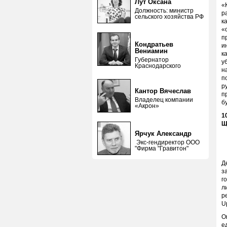
Лут Оксана
«
Должность: министр
р
сельского хозяйства РФ
к
«
п
Кондратьев
и
Вениамин
к
Губернатор
у
Краснодарского
н
п
р
Кантор Вячеслав
п
Владелец компании
б
«Акрон»
1
Щ
Ярчук Александр
Экс-гендиректор ООО
"Фирма "Гравитон"
Д
з
г
л
р
U
О
е