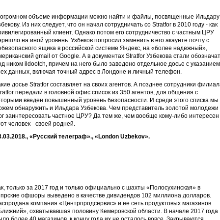
 огромном объеме информации можно найти и файлы, посвященные Ильдару
збекову. Из них следует, что он начал сотрудничать со Stratfor в 2010 году - как
ривилегированный клиент. Однако потом его сотрудничество с частным ЦРУ
ерешло на иной уровень. Узбеков попросил заменить в его акаунте почту с
ебезопасного ящика в российской системе Яндекс, на «более надежный»,
мериканский gmail от Google. А в документах Stratfor Узбекова стали обознача
од ником ildootch, причем на него было заведено отдельное досье с указанием
сех данных, включая точный адрес в Лондоне и личный телефон.
акие досье Stratfor составляет на своих агентов. А позднее сотрудники филиа
tratfor передали в головной офис список из 350 агентов, для общения с
оторыми введен повышенный уровень безопасности. И среди этого списка мы
ожем обнаружить и Ильдара Узбекова. Чем представитель золотой молодежи
ог заинтересовать частное ЦРУ? Да тем же, чем вообще кому-либо интересен
тот человек - своей родней.
3.03.2018., «Русский телеграф»., «
London
Uzbekov
».
ак, только за 2017 год и только официально с шахты «Полосухинская» в
ипрские офшоры выведено в качестве дивидендов 102 миллиона долларов.
аспродана компания «Центрпродсервис» и ее сеть продуктовых магазинов
Ближний», охватывавшая половину Кемеровской области. В начале 2017 года
ыло более 40 магазинов, к концу года их не осталось вовсе. Закрываются