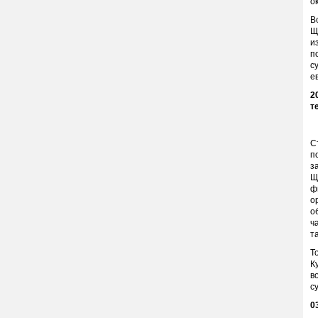
о
В
Щ
и
п
с
е
2
т
С
п
з
Щ
ф
о
о
ч
т
Т
К
в
с
0