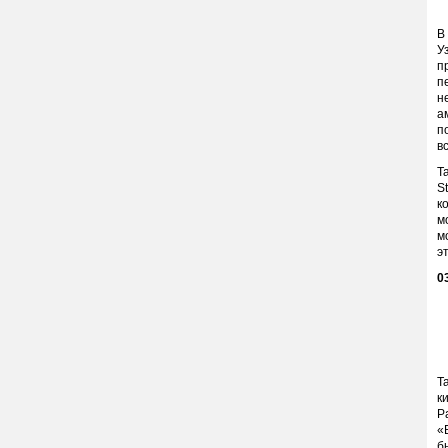
В
У
п
п
н
а
п
в
Т
S
к
м
м
э
0
Т
к
Р
«
б