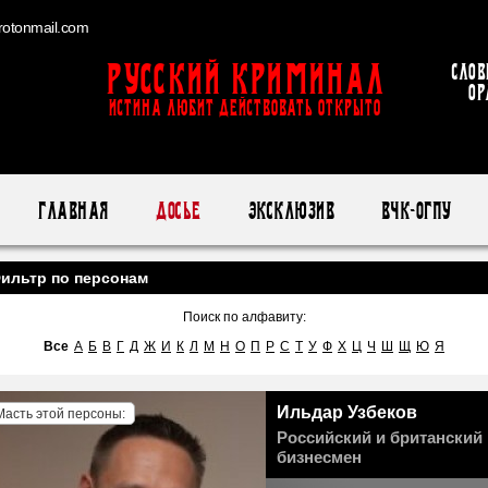
otonmail.com
Русский Криминал
Слов
ор
ИСТИНА ЛЮБИТ ДЕЙСТВОВАТЬ ОТКРЫТО
Главная
Досье
Эксклюзив
ВЧК-ОГПУ
ильтр по персонам
Поиск по алфавиту:
Все
А
Б
В
Г
Д
Ж
И
К
Л
М
Н
О
П
Р
С
Т
У
Ф
Х
Ц
Ч
Ш
Щ
Ю
Я
Ильдар Узбеков
Масть этой персоны:
Российский и британский
бизнесмен