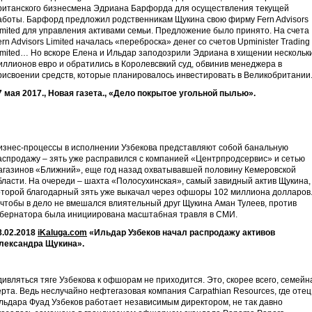
ританского бизнесмена Эдриана Барфорда для осуществления текущей
аботы. Барфорд предложил родственникам Щукина свою фирму Fern Advisors
imited для управления активами семьи. Предложение было принято. На счета
ern Advisors Limited началась «переброска» денег со счетов Upminister Trading
imited… Но вскоре Елена и Ильдар заподозрили Эдриана в хищении нескольк
иллионов евро и обратились в Королевсвкий суд, обвинив менеджера в
рисвоении средств, которые планировалось инвестировать в Великобритании
7 мая 2017., Новая газета., «Дело покрытое угольной пылью».
изнес-процессы в исполнении Узбекова представляют собой банальную
аспродажу – зять уже расправился с компанией «Центрпродсервис» и сетью
агазинов «Ближний», еще год назад охватывавшей половину Кемеровской
бласти. На очереди – шахта «Полосухинская», самый завидный актив Щукина,
оторой благодарный зять уже выкачал через офшоры 102 миллиона долларов
 чтобы в дело не вмешался влиятельный друг Щукина Аман Тулеев, против
убернатора была инициирована масштабная травля в СМИ.
8.02.2018
iKaluga.com
«Ильдар Узбеков начал распродажу активов
лександра Щукина».
дивляться тяге Узбекова к офшорам не приходится. Это, скорее всего, семейн
ерта. Ведь неслучайно нефтегазовая компания Carpathian Resources, где отец
льдара Фуад Узбеков работает независимым директором, не так давно