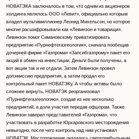
НОВАТЭКА заключалось в том, что одним из акционеров
холдинга являлось ООО «Левит», официально которым
владел мультимиллионер Леонид Михельсон, но которое
многие расшифровывали как «Левинзон и товарищи».
Левинзон помог Симановскому приватизировать
предприятие «Пурнефтегазгеология», сначала пообещав
дочерней фирме «Газпрома» «Запсибгазпрому» пакет его
акций в обмен на инвестиции. Деньги были получены, а
вот акции так и не отдали. Затем Левинзон провел
допэмиссию предприятия, а затем продал его
контрольный пакет НОВАТЭКу. А чтобы активы было
сложнее вернуть, НОВАТЭК реорганизовал
«Пурнефтегазгеологию», создав из нее несколько
предприятий, а доли участия передав офшорам. Также
Левинзон заверил представителей «Газпрома», что
участвовать в разработке Юрхаровского месторождения
невыгодно, после чего контроль над ним установил
НОВАТЭК. Месторождение оказалось сверхприбыльным,