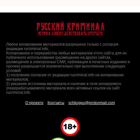
Русский Криминал
Истина любит действовать открыто
Любое копирование материалов разрешено только с согласия
редакции rucriminal.info.
Копирование и переработка любых материалов этого сайта для их
публичного использования (размещение на других сайтах,
размещение в электронных СМИ, публикации в печатных изданиях и
прочее) разрешается исключительно при выполнении следующих
условий:
1) получение согласия от редакции rucriminal.info на копирование
материалов;
2) указание источника материала и наличие в теле копируемого
(перерабатываемого) материала всех активных ссылок на сайт
rucriminal.info
О проекте
Контакты
vchkogpu@protonmail.com