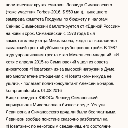
политических кругах считают Леонида Симановского
(тоже участник Forbes-2016, $ 950 млн), нынешнего
зампреда комитета Госдумы по бюджету и налогам.
Сейчас Симановский баллотируется от «Единой России»
на новый срок. Симановский с 1979 года был
заместителем у отца Михельсона, когда тот возглавлял
самарский трест «Куйбышевтрубопроводстрой». В 1987
году управляющим треста стал Михельсон-младший. «И
хотя с апреля 2015-го Симановский ушел из совета
директоров «Новатэка» из-за высокой нагрузки в Думе,
его многолетние отношения с «Новатэком» никуда не
ушли», - полагает политконсультант Алексей Бочаров.
kompromatural.ru. 01.08.2016
Вице-президент ЮКОСа Леонид Симановский
«прикрывал» Михельсона в бизнес-среде. Услуги
Левинзона и Симановского вряд ли были бесплатными.
Левинзон вообще поистине сказочно разбогател на
«Новатэке»: по некоторым сведениям, его состояние