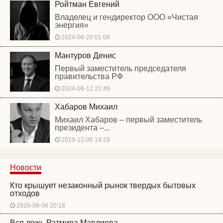
Ройтман Евгений
Владелец и гендиректор ООО «Чистая
энергия»
2024-06-20 01:08
Мантуров Денис
Первый заместитель председателя
правительства РФ
2024-06-12 22:49
Хабаров Михаил
Михаил Хабаров – первый заместитель
президента –...
2019-12-06 19:29
Новости
Кто крышует незаконный рынок твердых бытовых
отходов
2026-08-06 20:18
Вся ложь Ратмира Мавлиева