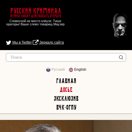
Русский Криминал
Истина любит действовать открыто
Словесной не место кляузе. Тише
ораторы! Ваше слово товарищ Маузер
Мы в Twitter
Зеркало сайта
Русский
English
Главная
Досье
Эксклюзив
ВЧК-ОГПУ