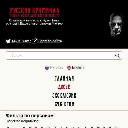
Русский Криминал
Истина любит действовать открыто
Словесной не место кляузе. Тише
ораторы! Ваше слово товарищ Маузер
Мы в Twitter
Зеркало сайта
Русский
English
Главная
Досье
Эксклюзив
ВЧК-ОГПУ
Фильтр по персонам
Поиск по алфавиту: