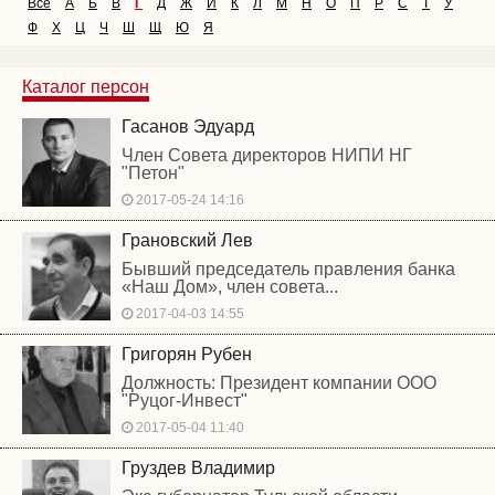
Все
А
Б
В
Г
Д
Ж
И
К
Л
М
Н
О
П
Р
С
Т
У
Ф
Х
Ц
Ч
Ш
Щ
Ю
Я
Каталог персон
Гасанов Эдуард
Член Совета директоров НИПИ НГ
"Петон"
2017-05-24 14:16
Грановский Лев
Бывший председатель правления банка
«Наш Дом», член совета...
2017-04-03 14:55
Григорян Рубен
Должность: Президент компании ООО
"Руцог-Инвест"
2017-05-04 11:40
Груздев Владимир