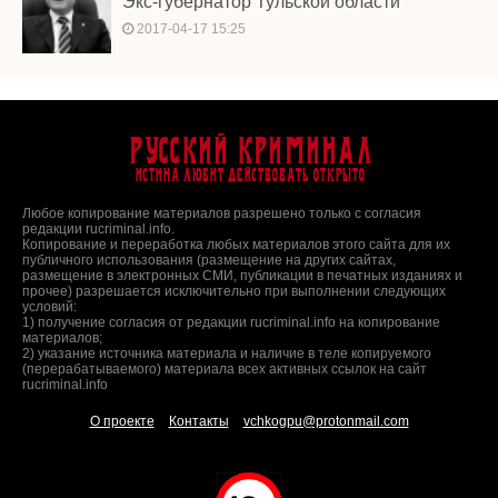
Экс-губернатор Тульской области
2017-04-17 15:25
Русский Криминал
Истина любит действовать открыто
Любое копирование материалов разрешено только с согласия
редакции rucriminal.info.
Копирование и переработка любых материалов этого сайта для их
публичного использования (размещение на других сайтах,
размещение в электронных СМИ, публикации в печатных изданиях и
прочее) разрешается исключительно при выполнении следующих
условий:
1) получение согласия от редакции rucriminal.info на копирование
материалов;
2) указание источника материала и наличие в теле копируемого
(перерабатываемого) материала всех активных ссылок на сайт
rucriminal.info
О проекте
Контакты
vchkogpu@protonmail.com