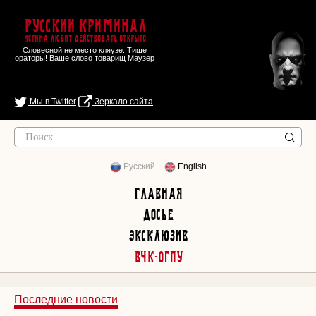
Русский Криминал
Истина любит действовать открыто
Словесной не место кляузе. Тише
ораторы! Ваше слово товарищ Маузер
Мы в Twitter
Зеркало сайта
Русский
English
Главная
Досье
Эксклюзив
ВЧК-ОГПУ
Последние новости