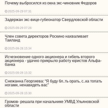
Почему выбросился из окна экс-чиновник Федоров
2025-09-29 07:31
Задержан экс-вице-губеонатор Свердловской области
2025-09-29 07:26
Член совета директоров Роскино нахваливает
Таиланд
2025-09-28 15:34
Исчезновение одного акционера и гибель второго
акционера - удачно прикрыло работу юристов Альфа-
банка
2025-09-28 15:32
Снежанна Георгиева: “Я буду бл..ть орать, с..ка топать
ногами, ненавидеть вас”
2025-09-28 15:30
Громов- решала при начальнике УМВД Ульяновской
области