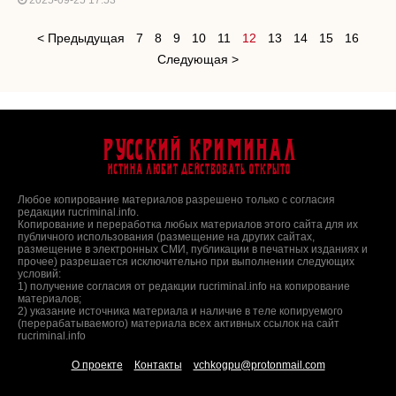
2025-09-25 17:53
< Предыдущая
7
8
9
10
11
12
13
14
15
16
Следующая >
Русский Криминал
Истина любит действовать открыто
Любое копирование материалов разрешено только с согласия
редакции rucriminal.info.
Копирование и переработка любых материалов этого сайта для их
публичного использования (размещение на других сайтах,
размещение в электронных СМИ, публикации в печатных изданиях и
прочее) разрешается исключительно при выполнении следующих
условий:
1) получение согласия от редакции rucriminal.info на копирование
материалов;
2) указание источника материала и наличие в теле копируемого
(перерабатываемого) материала всех активных ссылок на сайт
rucriminal.info
О проекте
Контакты
vchkogpu@protonmail.com