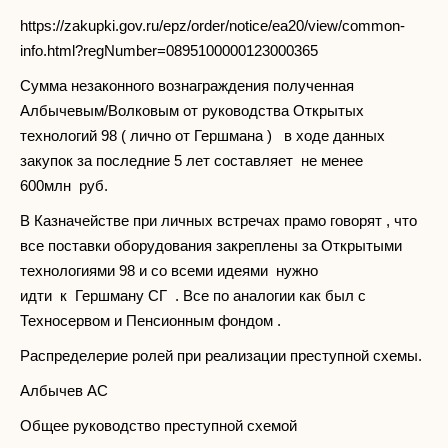
https://zakupki.gov.ru/epz/order/notice/ea20/view/common-
info.html?regNumber=0895100000123000365
Сумма незаконного вознаграждения полученная
Албычевым/Волковым от руководства Открытых
технологий 98 ( лично от Гершмана ) в ходе данных
закупок за последние 5 лет составляет не менее
600млн руб.
В Казначействе при личных встречах прамо говорят , что
все поставки оборудования закреплены за Открытыми
технологиями 98 и со всеми идеями нужно
идти к Гершману СГ . Все по аналогии как был с
Техносервом и Пенсионным фондом .
Распределерие ролей при реализации преступной схемы.
Албычев АС
Общее руководство преступной схемой