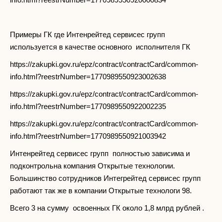
Примеры ГК где Интенрейтед сервисес групп
используется в качестве основного исполнителя ГК
https://zakupki.gov.ru/epz/contract/contractCard/common-
info.html?reestrNumber=1770989550923002638
https://zakupki.gov.ru/epz/contract/contractCard/common-
info.html?reestrNumber=1770989550922002235
https://zakupki.gov.ru/epz/contract/contractCard/common-
info.html?reestrNumber=1770989550921003942
Интенрейтед сервисес групп полностью зависима и
подконтрольна компания Открытые технологии.
Большинство сотрудников Интегрейтед сервисес групп
работают так же в компании Открытые технологи 98.
Всего 3 на сумму освоенных ГК около 1,8 млрд рублей .