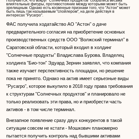
Получается, что вокруг "Солнечных продуктов" собрались весьма
влиятельные фигуры, противостояние между которыми может быть
зрелищным. Однако есть косвенные признаки того, что "Астон" может
быть лишь так называемым "спойлером", на деле действуя в
интересах "Русагро".
ФАС получила ходатайство АО "Астон" о даче
предварительного согласия на приобретение основных
производственных средств ООО "Волжский терминал" в
Саратовской области, который входил в холдинг
"Солнечные продукты" Владислава Бурова. Владелец
холдинга "Био-тон" Эдуард Зернин заявлял, что компания
также изучает перспективность площадки, но решение
пока не принято. Однако на актив имеет серьезные виды
"Русагро", которое выкупило в 2018 году права требования
к структурам "Солнечных продуктов" и планировало не
только реализовать эти права, но и приобрести часть
активов - в том числе терминал.
Внезапное появление сразу двух конкурентов в такой
ситуации совсем не кстати - Мошкович планомерно
пытается получить контроль над бывшими активами