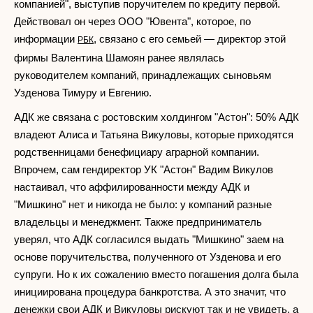
компанией", выступив поручителем по кредиту первой.
Действовал он через ООО "Ювента", которое, по
информации
, связано с его семьей — директор этой
РБК
фирмы Валентина Шамоян ранее являлась
руководителем компаний, принадлежащих сыновьям
Узденова Тимуру и Евгению.
АДК же связана с ростовским холдингом "Астон": 50% АДК
владеют Алиса и Татьяна Викуловы, которые приходятся
родственницами бенефициару аграрной компании.
Впрочем, сам гендиректор УК "Астон" Вадим Викулов
настаивал, что аффилированности между АДК и
"Мишкино" нет и никогда не было: у компаний разные
владельцы и менеджмент. Также предприниматель
уверял, что АДК согласился выдать "Мишкино" заем на
основе поручительства, полученного от Узденова и его
супруги. Но к их сожалению вместо погашения долга была
инициирована процедура банкротства. А это значит, что
денежки свои АДК и Викуловы рискуют так и не увидеть, а