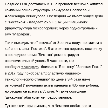
Позднее ОЗК досталась ВТБ, а прошлой весной в капитал
компании вошли структуры Таймураза Боллоева и
Александра Винокурова. Последний же имеет общее дело
с "Ростехом" - владеет 25% + 1 акции "Нацимбио"
(фармструктура госкорпорации) через подконтрольный
ему "Марафон".
Так и выходит, что "ниточки" от Зернина ведут прямиком в
кабинет главы "Ростеха". В это охотно верится, поскольку
в последнее время "Био-тон" демонстрирует
ошеломительный успех. В частности, как
сообщал
, близкая к "Био-тону" "Золотая Рожь"
"Хронограф"
в 2017 году приобрела "Областную машинно-
технологическую станцию" по цене в 3-4 раза ниже
рыночной! Изначально актив оценили в 435 млн рублей,
но отошел он всего за 89 млн. А такие солидные
"дисконты" абы кому не предоставляют.
Тут же стоит припомнить, что Чемезов любит вести