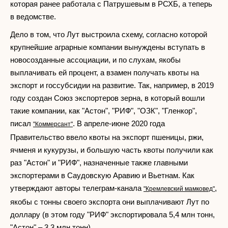
которая ранее работала с Патрушевым в РСХБ, а теперь
в ведомстве.
Дело в том, что Лут выстроила схему, согласно которой
крупнейшие аграрные компании вынуждены вступать в
новосозданные ассоциации, и по слухам, якобы
выплачивать ей процент, а взамен получать квоты на
экспорт и госсубсидии на развитие. Так, например, в 2019
году создан Союз экспортеров зерна, в который вошли
такие компании, как "Астон", "РИФ", "ОЗК", "Гленкор",
писал
. В апреле-июне 2020 года
"Коммерсант"
Правительство ввело квоты на экспорт пшеницы, ржи,
ячменя и кукурузы, и большую часть квоты получили как
раз "Астон" и "РИФ", назначенные также главными
экспортерами в Саудовскую Аравию и Вьетнам. Как
утверждают авторы телеграм-канала
,
"Кремлевский мамковед"
якобы с тонны своего экспорта они выплачивают Лут по
доллару (в этом году "РИФ" экспортировала 5,4 млн тонн,
"Астон" – 3,3 млн тонн).