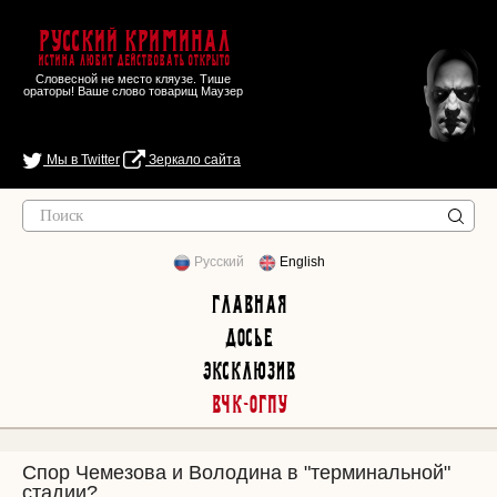
Русский Криминал
Истина любит действовать открыто
Словесной не место кляузе. Тише
ораторы! Ваше слово товарищ Маузер
Мы в Twitter
Зеркало сайта
Русский
English
Главная
Досье
Эксклюзив
ВЧК-ОГПУ
Спор Чемезова и Володина в "терминальной"
стадии?