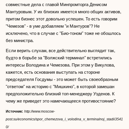
совместные дела с главой Минпромторга Денисом
Мантуровым. У их близких имеется много общих активов,
притом бизнес этот довольно успешен. То есть говорим
"Чемезов" - в уме добавляем "и Мантуров"? Не
исключено, что в случае с "Био-тоном" тоже не обошлось
без министра.
Если верить слухам, все действительно выглядит так,
будто в борьбе за "Волжский терминал" встретились
интересы Володина и Чемезова. При этом у Викулова,
кажется, есть основания выступать на стороне
председателя Госдумы - это может быть своеобразным
"ответом" на историю с "Мишкино", в которой замешан
предположительно близкий топ-менеджеру Узденов. К
чему же приведет это намечающееся противостояние?
Источник:
http://www.moscow-
post.su/economics/spor_chemezova_i_volodina_v_terminalnoj_stadii3541
0/