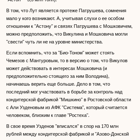
В том, что Лут является протеже Патрушева, сомнения
мало у кого возникают. А, учитывая слухи о ее особом
отношении к "Астону" и связях Патрушева с Мошковичем,
можно предположить, что Викулина и Мошковича могли
"свести" чуть ли не на уровне министерства.
Если вспомнить, что за "Био-Тоном" может стоять
Чемезов с Мантуровым, то в версию о том, что Викулов
может действовать в интересах Мошковича (и
предположительно стоящего за ним Володина),
начинаешь верить еще больше. Дело в том, что
последний мог участвовать в борьбе за контроль над
кондитерской фабрикой "Мишкино" в Ростовской области
с Али Узденовым из АФК "Система", который считается
человеком, близким к главе "Ростеха".
В свое время Узденов "вписался" в спор на 170 млн
рублей между кондитерской фабрикой и "Азово-Донской