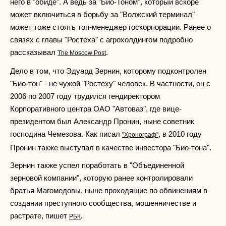
него в "обиде". А ведь за "Био-Тоном", который вскоре
может включиться в борьбу за "Волжский терминал"
может тоже стоять топ-менеджер госкорпорации. Ранее о
связях с главы "Ростеха" с агрохолдингом подробно
рассказывал
.
The Moscow Post
Дело в том, что Эдуард Зернин, которому подконтролен
"Био-тон" - не чужой "Ростеху" человек. В частности, он с
2006 по 2007 году трудился гендиректором
Корпоративного центра ОАО "Автоваз", где вице-
президентом был Александр Пронин, ныне советник
господина Чемезова. Как писал
, в 2010 году
"Хронограф"
Пронин также выступал в качестве инвестора "Био-тона".
Зернин также успел поработать в "Объединенной
зерновой компании", которую ранее контролировали
братья Магомедовы, ныне проходящие по обвинениям в
создании преступного сообщества, мошенничестве и
растрате, пишет
.
РБК