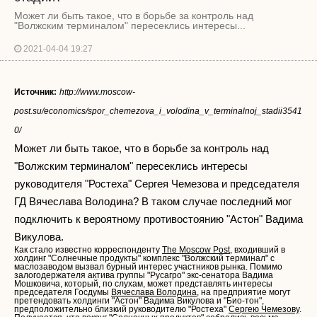
Может ли быть такое, что в борьбе за контроль над
"Волжским терминалом" пересеклись интересы...
2021-04-04 19:27
Источник:
http://www.moscow-
post.su/economics/spor_chemezova_i_volodina_v_terminalnoj_stadii3541
0/
Может ли быть такое, что в борьбе за контроль над
"Волжским терминалом" пересеклись интересы
руководителя "Ростеха" Сергея Чемезова и председателя
ГД Вячеслава Володина? В таком случае последний мог
подключить к вероятному противостоянию "Астон" Вадима
Викулова.
Как стало известно корреспонденту
The Moscow Post
, входивший в
холдинг "Солнечные продукты" комплекс "Волжский терминал" с
маслозаводом вызвал бурный интерес участников рынка. Помимо
залогодержателя актива группы "Русагро" экс-сенатора Вадима
Мошковича, который, по слухам, может представлять интересы
председателя Госдумы
Вячеслава Володина
, на предприятие могут
претендовать холдинги "Астон" Вадима Викулова и "Био-тон",
предположительно близкий руководителю "Ростеха"
Сергею Чемезову
.