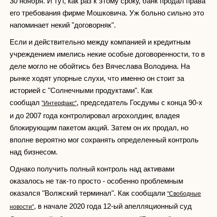
30 ноября. И тут, как раз к этому сроку, банк продал права
его требования фирме Мошковича. Уж больно сильно это
напоминает некий "договорняк".
Если и действительно между компанией и кредитным
учреждением имелись некие особые договоренности, то в
деле могло не обойтись без Вячеслава Володина. На
рынке ходят упорные слухи, что именно он стоит за
историей с "Солнечными продуктами". Как
сообщал
, председатель Госдумы с конца 90-х
"Интерфакс"
и до 2007 года контролировал агрохолдинг, владея
блокирующим пакетом акций. Затем он их продал, но
вполне вероятно мог сохранять определенный контроль
над бизнесом.
Однако получить полный контроль над активами
оказалось не так-то просто - особенно проблемным
оказался "Волжский терминал". Как сообщали
"Свободные
, в начале 2020 года 12-ый апелляционный суд
новости"