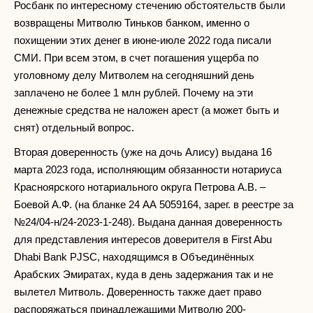
Росбанк по интересному стечению обстоятельств были
возвращены Митволю Тиньков банком, именно о
похищении этих денег в июне-июле 2022 года писали
СМИ. При всем этом, в счет погашения ущерба по
уголовному делу Митволем на сегодняшний день
заплачено не более 1 млн рублей. Почему на эти
денежные средства не наложен арест (а может быть и
снят) отдельный вопрос.
Вторая доверенность (уже на дочь Алису) выдана 16
марта 2023 года, исполняющим обязанности нотариуса
Красноярского нотариального округа Петрова А.В. –
Боевой А.Ф. (на бланке 24 АА 5059164, зарег. в реестре за
№24/04-н/24-2023-1-248). Выдана данная доверенность
для представления интересов доверителя в First Abu
Dhabi Bank PJSC, находящимся в Объединённых
Арабских Эмиратах, куда в день задержания так и не
вылетел Митволь. Доверенность также дает право
распоряжаться принадлежащими Митволю 200-