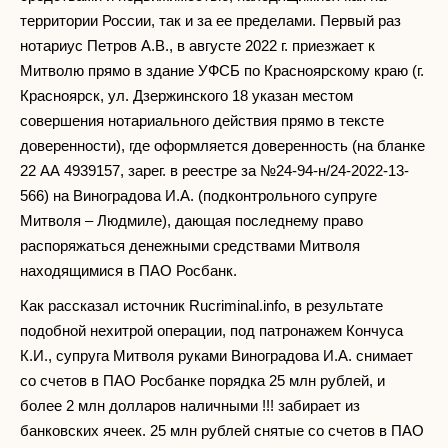
территории России, так и за ее пределами. Первый раз
нотариус Петров А.В., в августе 2022 г. приезжает к
Митволю прямо в здание УФСБ по Красноярскому краю (г.
Красноярск, ул. Дзержинского 18 указан местом
совершения нотариального действия прямо в тексте
доверенности), где оформляется доверенность (на бланке
22 АА 4939157, зарег. в реестре за №24-94-н/24-2022-13-
566) на Виноградова И.А. (подконтрольного супруге
Митволя – Людмиле), дающая последнему право
распоряжаться денежными средствами Митволя
находящимися в ПАО Росбанк.
Как рассказал источник Rucriminal.info, в результате
подобной нехитрой операции, под патронажем Кончуса
К.И., супруга Митволя руками Виноградова И.А. снимает
со счетов в ПАО Росбанке порядка 25 млн рублей, и
более 2 млн долларов наличными !!! забирает из
банковских ячеек. 25 млн рублей снятые со счетов в ПАО