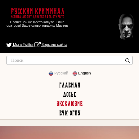
Русский Криминал
Истина любит действовать открыто
Словесной не место кляузе. Тише
ораторы! Ваше слово товарищ Маузер
Мы в Twitter
Зеркало сайта
Русский
English
Главная
Досье
Эксклюзив
ВЧК-ОГПУ