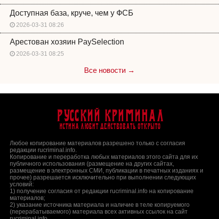
Доступная база, круче, чем у ФСБ
2026-03-31 08:26
Арестован хозяин PaySelection
2026-03-31 08:25
Все новости →
Русский Криминал
Истина любит действовать открыто
Любое копирование материалов разрешено только с согласия
редакции rucriminal.info.
Копирование и переработка любых материалов этого сайта для их
публичного использования (размещение на других сайтах,
размещение в электронных СМИ, публикации в печатных изданиях и
прочее) разрешается исключительно при выполнении следующих
условий:
1) получение согласия от редакции rucriminal.info на копирование
материалов;
2) указание источника материала и наличие в теле копируемого
(перерабатываемого) материала всех активных ссылок на сайт
rucriminal.info