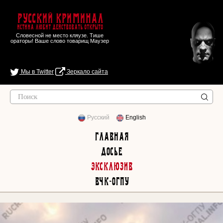
Русский Криминал
Истина любит действовать открыто
Словесной не место кляузе. Тише
ораторы! Ваше слово товарищ Маузер
Мы в Twitter
Зеркало сайта
Русский
English
Главная
Досье
Эксклюзив
ВЧК-ОГПУ