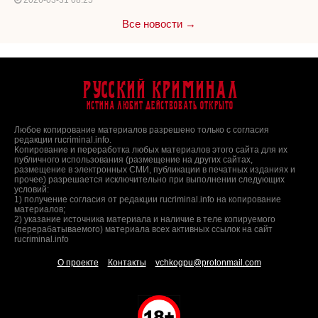
Все новости →
Русский Криминал
Истина любит действовать открыто
Любое копирование материалов разрешено только с согласия
редакции rucriminal.info.
Копирование и переработка любых материалов этого сайта для их
публичного использования (размещение на других сайтах,
размещение в электронных СМИ, публикации в печатных изданиях и
прочее) разрешается исключительно при выполнении следующих
условий:
1) получение согласия от редакции rucriminal.info на копирование
материалов;
2) указание источника материала и наличие в теле копируемого
(перерабатываемого) материала всех активных ссылок на сайт
rucriminal.info
О проекте
Контакты
vchkogpu@protonmail.com