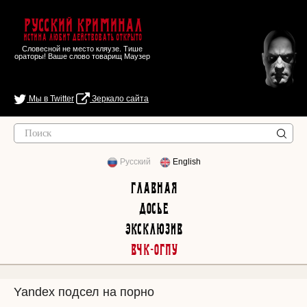
Русский Криминал
Истина любит действовать открыто
Словесной не место кляузе. Тише
ораторы! Ваше слово товарищ Маузер
Мы в Twitter
Зеркало сайта
Русский
English
Главная
Досье
Эксклюзив
ВЧК-ОГПУ
Yandex подсел на порно