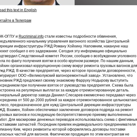
ad this text in English
итайте в Телеграм
ЧК-ОГПУ и
Rucriminal.info
стали известны подробности обвинения,
редъявленного начальнику управления вагонного хозяйства Центральной
ирекции инфраструктуры РЖД Роману Хойхину. Напомним, накануне наш
роект сообщил о его задержании. Сегодня эту информацию официально
одтвердил Следственный комитет России, сообщив о возбуждении уголовного
ела по факту получения взятки в особо крупном размере. По нашим данным,
ойхин организовал коррупционную схему вокруг ремонта грузовых вагонов дл
ужд РЖД. В качестве предприятия, через которое проходили договоренности,
игурирует ООО «Великолукский вагоноремонтный завод». Установлено, что
иновник РЖД предложил своему знакомому Фарруху Нодырову выступить
осредником при получении взяток от руководства предприятия. Схема была
остроена на регулярных выплатах за каждую отремонтированную деталь.
енеральный директор завода Даниил Слесарев ежемесячно передавал через
осредника от 500 до 2000 рублей за каждое отремонтированное цельнокатан
олесо, предназначенное для нужд Центральной дирекции инфраструктуры
ЖД. Взамен, Хойхин обеспечивал заключение договоров подряда на ремонт
рузовых вагонов и последующую беспрепятственную приемку выполненных
абот. Для маскировки денежных переводов использовалась схема с фиктивны
оставками запчастей. Посредник привлек индивидуального предпринимателя
лианну Ким, через реквизиты которой оформлялись договоры поставки
апасных частей для вагонов. Фактически продукция по этим контрактам не