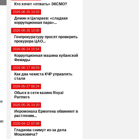
Кто хочет «отжать» ЭКСМО?
2026-06-26 10:03
Демин и Цагараев: «сладкая
коррупционная пара»...
2026-06-26 10:00
Генпрокуратуру просят проверить
прокурора ЦАО...
2026-06-24 15:54
Коррупционная машина кубанской
Фемиды
я
2026-06-17 08:59
Как два чекиста КЧР управлять
стали
2026-05-27 06:24
Обыск в сети казино Royal
Partners
ое
2026-05-26 10:20
Иеромонаха Ермогена обвиняют в
растлении...
ми
2026-04-12 07:09
Гладкова снимут из-за дела
Мошковича?