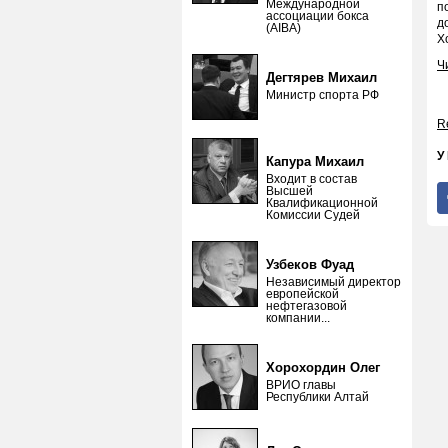
Международной
п
ассоциации бокса
д
(AIBA)
Х
Ч
Дегтярев Михаил
Министр спорта РФ
Re
У
Капура Михаил
Входит в состав
Высшей
Квалификационной
Комиссии Судей
Узбеков Фуад
Независимый директор
европейской
нефтегазовой
компании...
Хорохордин Олег
ВРИО главы
Республики Алтай