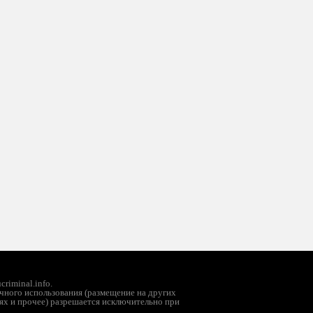
riminal.info.
чного использования (размещение на других
ях и прочее) разрешается исключительно при