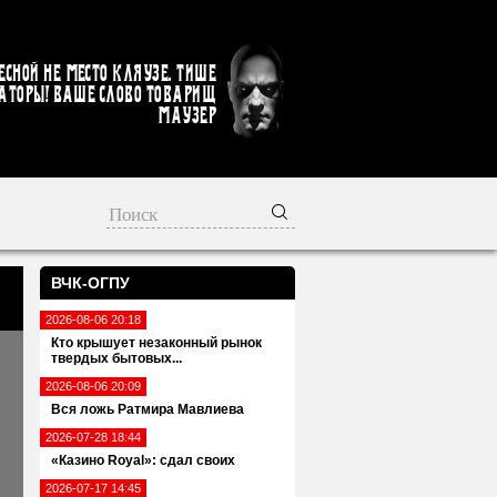
есной не место кляузе. Тише
аторы! Ваше слово товарищ
Маузер
ВЧК-ОГПУ
2026-08-06 20:18
Кто крышует незаконный рынок
твердых бытовых...
2026-08-06 20:09
Вся ложь Ратмира Мавлиева
2026-07-28 18:44
«Казино Royal»: сдал своих
2026-07-17 14:45