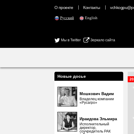
О проекте
Контакты
vchkogpu@pr
Русский
English
Мы в Twitter
Зеркало сайта
Новые досье
20
Мошкович Вадим
Владелец компании
«Русагро»
Ираидова Эльмира
Исполнительный
директор,
соучредитель РАК