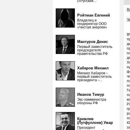
(«Русская...
Re
Ройтман Евгений
Ч
Владелец и
гендиректор ООО
«Чистая энергия»
В
п
Мантуров Денис
д
Первый заместитель
п
председателя
п
правительства РФ
д
Х
н
Хабаров Михаил
ф
Михаил Хабаров –
ч
первый заместитель
президента –...
п
п
Г
Иванов Тимур
п
Экс-замминистра
к
обороны РФ
Р
г
р
п
Кремлев
(Лутфуллоев) Умар
Ю
з
Президент