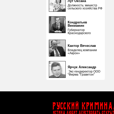
Лут Оксана
Должность: министр
сельского хозяйства РФ
Кондратьев
Вениамин
Губернатор
Краснодарского
Кантор Вячеслав
Владелец компании
«Акрон»
Ярчук Александр
Экс-гендиректор ООО
"Фирма "Гравитон"
Русский Кримина
ИСТИНА ЛЮБИТ ДЕЙСТВОВАТЬ ОТКРЫ