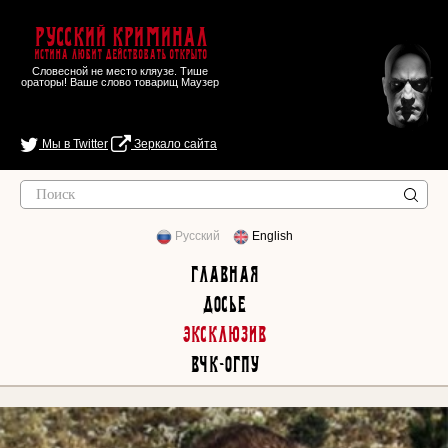
Русский Криминал
Истина любит действовать открыто
Словесной не место кляузе. Тише
ораторы! Ваше слово товарищ Маузер
Мы в Twitter
Зеркало сайта
Русский
English
Главная
Досье
Эксклюзив
ВЧК-ОГПУ