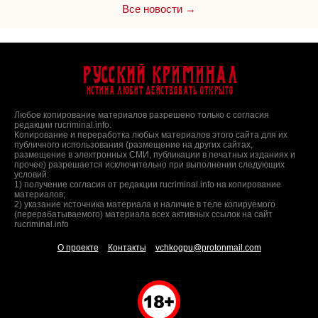
Все новости →
Русский Криминал
Истина любит действовать открыто
Любое копирование материалов разрешено только с согласия
редакции rucriminal.info.
Копирование и переработка любых материалов этого сайта для их
публичного использования (размещение на других сайтах,
размещение в электронных СМИ, публикации в печатных изданиях и
прочее) разрешается исключительно при выполнении следующих
условий:
1) получение согласия от редакции rucriminal.info на копирование
материалов;
2) указание источника материала и наличие в теле копируемого
(перерабатываемого) материала всех активных ссылок на сайт
rucriminal.info
О проекте
Контакты
vchkogpu@protonmail.com