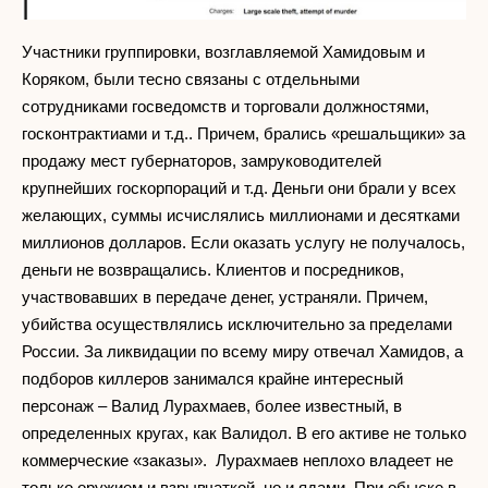
Участники группировки, возглавляемой Хамидовым и
Коряком, были тесно связаны с отдельными
сотрудниками госведомств и торговали должностями,
госконтрактиами и т.д.. Причем, брались «решальщики» за
продажу мест губернаторов, замруководителей
крупнейших госкорпораций и т.д. Деньги они брали у всех
желающих, суммы исчислялись миллионами и десятками
миллионов долларов. Если оказать услугу не получалось,
деньги не возвращались. Клиентов и посредников,
участвовавших в передаче денег, устраняли. Причем,
убийства осуществлялись исключительно за пределами
России. За ликвидации по всему миру отвечал Хамидов, а
подборов киллеров занимался крайне интересный
персонаж – Валид Лурахмаев, более известный, в
определенных кругах, как Валидол. В его активе не только
коммерческие «заказы». Лурахмаев неплохо владеет не
только оружием и взрывчаткой, но и ядами. При обыске в