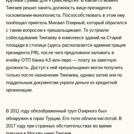
крупные суммы для «Транснефти». В какой-то момент
Тингаев решил занять должность вице-президента
госкомпании-монополиста. Поспособствовать в этом ему
пообещал приятель Михаил Озирный, который обратился
с таким вопросом к «решальщикам». Те устроили
собеседование Тингаеву в комплексе зданий на Старой
площади в столице (здесь располагается администрация
президента РФ), после чего предложили заложить в
ячейку ОТП банка 4,5 млн евро — плату за заветную
должность. Доступ к ней «решальщики» могли получить
только после назначения Тингаева, однако затем они по
поддельным документам украли деньги из кредитной
организации.
В 2011 году обезображенный труп Озирного был
обнаружен в горах Турции. Его тело облили кислотой. В
2017 году при странных обстоятельствах во время
поездки в Москву умер Тингаев.