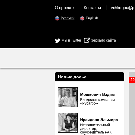
О проекте
Контакты
vchkogpu@pr
Русский
English
Мы в Twitter
Зеркало сайта
Новые досье
20
Мошкович Вадим
Владелец компании
«Русагро»
Ираидова Эльмира
Исполнительный
директор,
соучредитель РАК