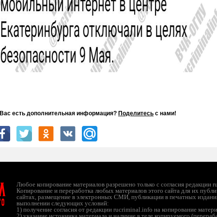
 Вас есть дополнительная информация?
Поделитесь
с нами!
л
Любое копирование материалов разрешено только с согласия редакции ruc
Копирование и переработка любых материалов этого сайта для их публи
сайтах, размещение в электронных СМИ, публикации в печатных издани
ТО
выполнении следующих условий:
1) получение согласия от редакции rucriminal.info на копирование матер
2) указание источника материала и наличие в теле копируемого (перера