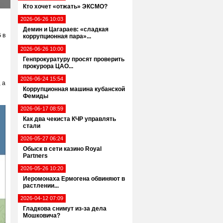
Кто хочет «отжать» ЭКСМО?
2026-06-26 10:03
Демин и Цагараев: «сладкая
 в
коррупционная пара»...
2026-06-26 10:00
Генпрокуратуру просят проверить
прокурора ЦАО...
и
2026-06-24 15:54
 а
Коррупционная машина кубанской
Фемиды
2026-06-17 08:59
Как два чекиста КЧР управлять
стали
2026-05-27 06:24
Обыск в сети казино Royal
Partners
2026-05-26 10:20
Иеромонаха Ермогена обвиняют в
растлении...
2026-04-12 07:09
Гладкова снимут из-за дела
Мошковича?