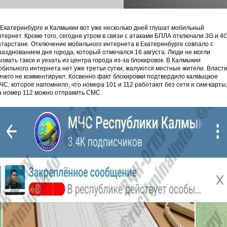
 Екатеринбурге и Калмыкии вот уже несколько дней глушат мобильный
нтернет. Кроме того, сегодня утром в связи с атаками БПЛА отключали 3G и 4G
атарстане. Отключение мобильного интернета в Екатеринбурге совпало с
разднованием дня города, который отмечался 16 августа. Люди не могли
ызвать такси и уехать из центра города из-за блокировок. В Калмыкии
обильного интернета нет уже третьи сутки, жалуются местные жители. Власт
ичего не комментируют. Косвенно факт блокировки подтвердило калмыцкое
ЧС, которое напомнило, что номера 101 и 112 работают без сети и сим-карты,
а номер 112 можно отправить СМС.