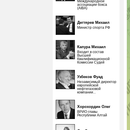
Международной
ассоциации бокса
(AIBA)
Дегтярев Михаил
Министр спорта РФ
Капура Михаил
Входит в состав
Высшей
Квалификационной
Комиссии Судей
Узбеков Фуад
Независимый директор
европейской
нефтегазовой
компании...
Хорохордин Олег
ВРИО главы
Республики Алтай