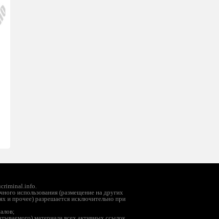
riminal.info.
чного использования (размещение на других
ях и прочее) разрешается исключительно при
иалов;
батываемого) материала всех активных ссылок