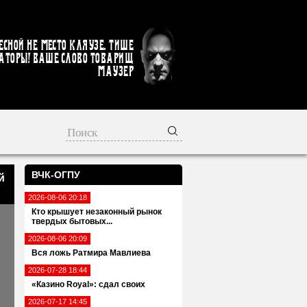
есной не место кляузе. Тише
аторы! Ваше слово товарищ
Маузер
ВЧК-ОГПУ
й
2026-08-06 20:18
Кто крышует незаконный рынок
твердых бытовых...
2026-08-06 20:09
Вся ложь Ратмира Мавлиева
2026-07-28 18:44
«Казино Royal»: сдал своих
2026-07-17 14:45