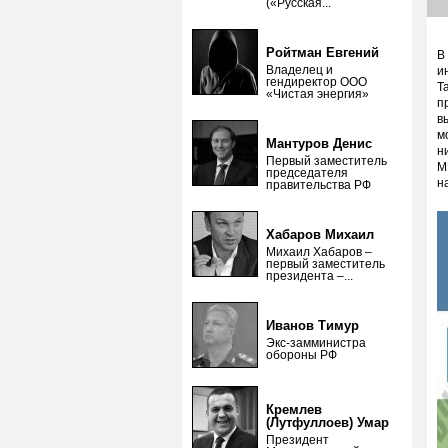
(«Русская...
Ройтман Евгений
В
Владелец и
и
гендиректор ООО
Т
«Чистая энергия»
п
в
м
Мантуров Денис
н
Первый заместитель
М
председателя
н
правительства РФ
Хабаров Михаил
Михаил Хабаров –
первый заместитель
президента –...
Иванов Тимур
Экс-замминистра
обороны РФ
Кремлев
(Лутфуллоев) Умар
Президент