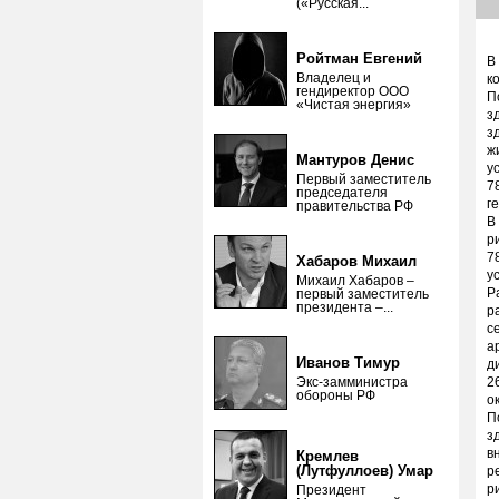
(«Русская...
Ройтман Евгений
В
Владелец и
к
гендиректор ООО
П
«Чистая энергия»
з
з
ж
Мантуров Денис
у
Первый заместитель
7
председателя
г
правительства РФ
В
р
7
Хабаров Михаил
у
Михаил Хабаров –
Р
первый заместитель
президента –...
р
с
а
Иванов Тимур
д
Экс-замминистра
2
обороны РФ
о
П
з
в
Кремлев
(Лутфуллоев) Умар
р
р
Президент