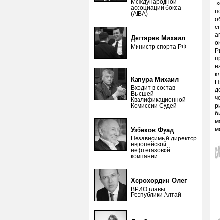
Международной
х
ассоциации бокса
п
(AIBA)
о
с
а
Дегтярев Михаил
о
Министр спорта РФ
Р
п
н
к
Капура Михаил
Н
Входит в состав
д
Высшей
ч
Квалификационной
Комиссии Судей
р
б
м
м
Узбеков Фуад
Независимый директор
европейской
нефтегазовой
компании...
Хорохордин Олег
ВРИО главы
Республики Алтай