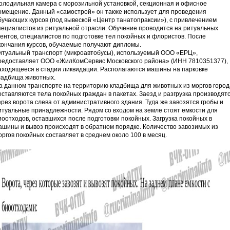
олодильная камера с морозильной установкой, секционная и офисное
омещение. Данный «самострой» он также использует для проведения
бучающих курсов (под вывеской «Центр танатопраксии»), с привлечением
пециалистов из ритуальной отрасли. Обучение проводится на ритуальных
гентов, специалистов по подготовке тел покойных и флористов. После
кончания курсов, обучаемые получают дипломы.
итуальный транспорт (микроавтобусы), используемый ООО «ЕРЦ»,
редоставляет ООО «ЖилКомСервис Московского района» (ИНН 7810351377),
аходящееся в стадии ликвидации. Располагаются машины на парковке
ладбища животных.
а данном транспорте на территорию кладбища для животных из моргов город
оставляются тела покойных граждан в пакетах. Заезд и разгрузка производят
ерез ворота слева от административного здания. Туда же завозятся гробы и
итуальные принадлежности. Рядом со входом на земле стоят емкости для
иоотходов, оставшихся после подготовки покойных. Загрузка покойных в
ашины и вывоз происходят в обратном порядке. Количество завозимых из
оргов покойных составляет в среднем около 100 в месяц.