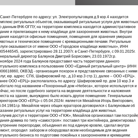
 Санкт-Петербурге по адресу: ул. Электропультовцев д.9 кор.4 находится
омплекс ритуальных объектов, оказывающий ритуальные услуги для животных
о данным ВЧК-ОГПУ, на территории комплекса находится административное
дание и прилегающее к нему кладбище для захоронения животных. Внутри
дания находятся офисные помещения, помещения для хранения умерших
ивотных и техническое помещение с кремационными печами. Ритуальные
слуги оказываются от имени ООО «Городское кладбище животных», ИНН
805446545, зарегистрировано 28.11.2007г. в Санкт-Петербурге, с 09.01.2025г.
енеральный директор Балкунов Дмитрий Борисович, 23.03.1972г.р.
 ноябре 2024 года Балкунов предоставил часть территории данного
итуального комплекса в пользование ООО «Единый ритуальный центр» (ИНН
806618860, ОКВЭД - организация похорон и представление связанных с ними
слуг, юр. адрес: СПб, Шафировский пр., д.10 кор.3 стр.1), далее – ООО «ЕРЦ».
анее ООО «ЕРЦ» располагалось по адресу: Шафировский пр. дом 10 кор.3 и
аботало под названием «Похоронный дом «Небеса», которое используется и
ейчас, но после судебного запрета на ведение деятельности и наложения
реста на здание, вынуждено было искать другое помещение. Генеральным
иректором ООО «ЕРЦ» с 05.04.2024г. является Михайлов Игорь Викторович,
6.04.1981г.р. Михайлов через общих кураторов договорился с Балкуновым об
казании ритуальных услуг на территории кладбища для животных.
олучив доступ к территории ООО «ГКЖ», Михайлов организовал там постройк
дания-домика по типу «самостроя»: поставил три контейнера, демонтировал
нутренние перегородки, объединил их под единую кровлю, сделал внутри
емонт, огородил забором и оборудовал всем необходимым для ведения
итуального бизнеса по подготовке покойных к захоронениям и кремациям: