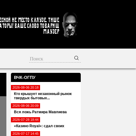
есной не место кляузе. Тише
аторы! Ваше слово товарищ
Маузер
ВЧК-ОГПУ
2026-08-06 20:18
Кто крышует незаконный рынок
твердых бытовых...
2026-08-06 20:09
Вся ложь Ратмира Мавлиева
2026-07-28 18:44
«Казино Royal»: сдал своих
2026-07-17 14:45