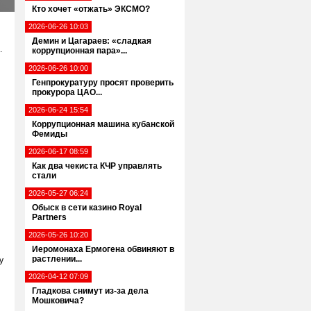
Кто хочет «отжать» ЭКСМО?
2026-06-26 10:03
Демин и Цагараев: «сладкая
.
коррупционная пара»...
2026-06-26 10:00
Генпрокуратуру просят проверить
прокурора ЦАО...
2026-06-24 15:54
Коррупционная машина кубанской
Фемиды
2026-06-17 08:59
Как два чекиста КЧР управлять
стали
2026-05-27 06:24
Обыск в сети казино Royal
Partners
2026-05-26 10:20
Иеромонаха Ермогена обвиняют в
растлении...
у
2026-04-12 07:09
Гладкова снимут из-за дела
Мошковича?