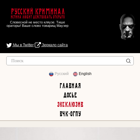
Русский Криминал
Истина любит действовать открыто
Словесной не место кляузе. Тише
ораторы! Ваше слово товарищ Маузер
Мы в Twitter
Зеркало сайта
Русский
English
Главная
Досье
Эксклюзив
ВЧК-ОГПУ