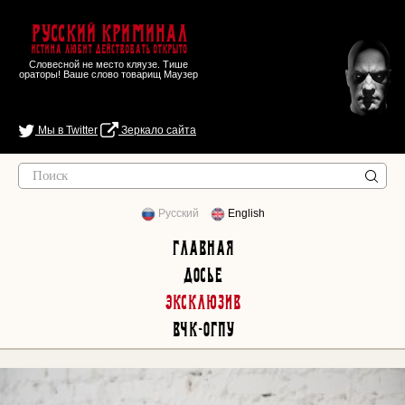
Русский Криминал
Истина любит действовать открыто
Словесной не место кляузе. Тише
ораторы! Ваше слово товарищ Маузер
Мы в Twitter
Зеркало сайта
Русский
English
Главная
Досье
Эксклюзив
ВЧК-ОГПУ