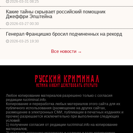
2026-03-31 08:25
Какие тайны скрывает российский помощник
Джеффри Эпштейна
2026-03-27 00:30
Генерал Францишко бросил подчиненных на рекорд
2026-03-25 19:30
Все новости →
Русский Криминал
Истина любит действовать открыто
Любое копирование материалов разрешено только с согласия
редакции rucriminal.info.
Копирование и переработка любых материалов этого сайта для их
публичного использования (размещение на других сайтах,
размещение в электронных СМИ, публикации в печатных изданиях и
прочее) разрешается исключительно при выполнении следующих
условий:
1) получение согласия от редакции rucriminal.info на копирование
материалов;