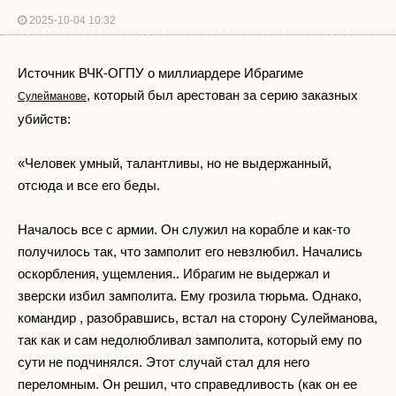
2025-10-04 10:32
Источник ВЧК-ОГПУ о миллиардере Ибрагиме
, который был арестован за серию заказных
Сулейманове
убийств:
«Человек умный, талантливы, но не выдержанный,
отсюда и все его беды.
Началось все с армии. Он служил на корабле и как-то
получилось так, что замполит его невзлюбил. Начались
оскорбления, ущемления.. Ибрагим не выдержал и
зверски избил замполита. Ему грозила тюрьма. Однако,
командир , разобравшись, встал на сторону Сулейманова,
так как и сам недолюбливал замполита, который ему по
сути не подчинялся. Этот случай стал для него
переломным. Он решил, что справедливость (как он ее