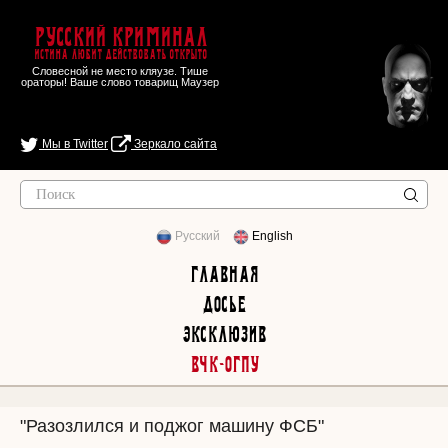
Русский Криминал
Истина любит действовать открыто
Словесной не место кляузе. Тише
ораторы! Ваше слово товарищ Маузер
Мы в Twitter
Зеркало сайта
Русский
English
Главная
Досье
Эксклюзив
ВЧК-ОГПУ
"Разозлился и поджог машину ФСБ"