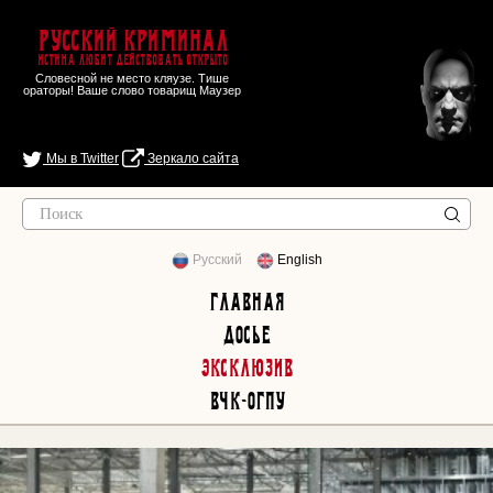
Русский Криминал
Истина любит действовать открыто
Словесной не место кляузе. Тише
ораторы! Ваше слово товарищ Маузер
Мы в Twitter
Зеркало сайта
Русский
English
Главная
Досье
Эксклюзив
ВЧК-ОГПУ