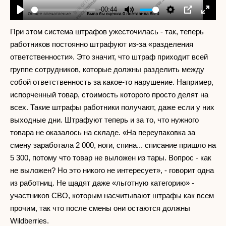
-00:44
Play
Mute
Settings
PIP
Enter
fullscr
При этом система штрафов ужесточилась - так, теперь
работников постоянно штрафуют из-за «разделения
ответственности». Это значит, что штраф приходит всей
группе сотрудников, которые должны разделить между
собой ответственность за какое-то нарушение. Например,
испорченный товар, стоимость которого просто делят на
всех. Такие штрафы работники получают, даже если у них
выходные дни. Штрафуют теперь и за то, что нужного
товара не оказалось на складе. «На переупаковка за
смену заработала 2 000, ноги, спина... списание пришло на
5 300, потому что товар не выложен из тары. Вопрос - как
не выложен? Но это никого не интересует», - говорит одна
из работниц. Не щадят даже «льготную категорию» -
участников СВО, которым насчитывают штрафы как всем
прочим, так что после смены они остаются должны
Wildberries.