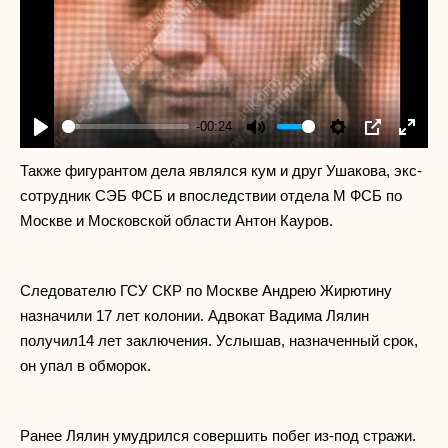
-00:24
Play
Mute
Settings
PIP
Enter
fullscr
Также фигурантом дела являлся кум и друг Ушакова, экс-
сотрудник СЭБ ФСБ и впоследствии отдела М ФСБ по
Москве и Московской области Антон Кауров.
Следователю ГСУ СКР по Москве Андрею Жирютину
назначили 17 лет колонии. Адвокат Вадима Лялин
получил14 лет заключения. Услышав, назначенный срок,
он упал в обморок.
Ранее Лялин умудрился совершить побег из-под стражи.