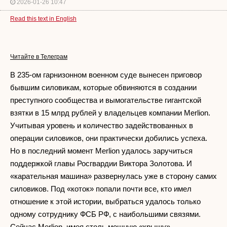
2026-01-26 10:47
Read this text in English
Читайте в Телеграм
В 235-ом гарнизонном военном суде вынесен приговор
бывшим силовикам, которые обвиняются в создании
преступного сообщества и вымогательстве гигантской
взятки в 15 млрд рублей у владельцев компании Merlion.
Учитывая уровень и количество задействованных в
операции силовиков, они практически добились успеха.
Но в последний момент Merlion удалось заручиться
поддержкой главы Росгвардии Виктора Золотова. И
«карательная машина» развернулась уже в сторону самих
силовиков. Под «коток» попали почти все, кто имел
отношение к этой истории, выбраться удалось только
одному сотруднику ФСБ РФ, с наибольшими связями.
Сейчас Merlion, имея столь мощную «крышу»,