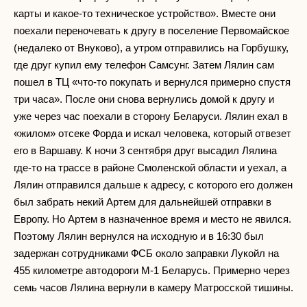
карты и какое-то техническое устройство». Вместе они
поехали переночевать к другу в поселение Первомайское
(недалеко от Внуково), а утром отправились на Горбушку,
где друг купил ему телефон Самсунг. Затем Лялин сам
пошел в ТЦ «что-то покупать и вернулся примерно спустя
три часа». После они снова вернулись домой к другу и
уже через час поехали в сторону Беларуси. Лялин ехал в
«жилом» отсеке Форда и искал человека, который отвезет
его в Варшаву. К ночи 3 сентября друг высадил Лялина
где-то на трассе в районе Смоленской области и уехал, а
Лялин отправился дальше к адресу, с которого его должен
был забрать некий Артем для дальнейшей отправки в
Европу. Но Артем в назначенное время и место не явился.
Поэтому Лялин вернулся на исходную и в 16:30 был
задержан сотрудниками ФСБ около заправки Лукойл на
455 километре автодороги М-1 Беларусь. Примерно через
семь часов Лялина вернули в камеру Матросской тишины.