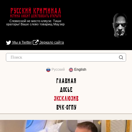
Русский Криминал
Истина любит действовать открыто
Словесной не место кляузе. Тише
ораторы! Ваше слово товарищ Маузер
Мы в Twitter
Зеркало сайта
Русский
English
Главная
Досье
Эксклюзив
ВЧК-ОГПУ