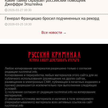
Какие тайны скрывает российский помощник
Джеффри Эпштейна
2026-03-27 00:30
Генерал Францишко бросил подчиненных на рекорд
2026-03-25 19:30
Все новости →
Русский Криминал
Истина любит действовать открыто
Любое копирование материалов разрешено только с согласия
редакции rucriminal.info.
Копирование и переработка любых материалов этого сайта для их
публичного использования (размещение на других сайтах,
размещение в электронных СМИ, публикации в печатных изданиях и
прочее) разрешается исключительно при выполнении следующих
условий:
1) получение согласия от редакции rucriminal.info на копирование
материалов;
2) указание источника материала и наличие в теле копируемого
(перерабатываемого) материала всех активных ссылок на сайт
rucriminal.info