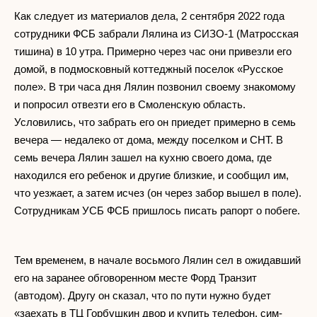
Как следует из материалов дела, 2 сентября 2022 года
сотрудники ФСБ забрали Лялина из СИЗО-1 (Матросская
тишина) в 10 утра. Примерно через час они привезли его
домой, в подмосковный коттеджный поселок «Русское
поле». В три часа дня Лялин позвонил своему знакомому
и попросил отвезти его в Смоленскую область.
Условились, что забрать его он приедет примерно в семь
вечера — недалеко от дома, между поселком и СНТ. В
семь вечера Лялин зашел на кухню своего дома, где
находился его ребенок и другие близкие, и сообщил им,
что уезжает, а затем исчез (он через забор вышел в поле).
Сотрудникам УСБ ФСБ пришлось писать рапорт о побеге.
Тем временем, в начале восьмого Лялин сел в ожидавший
его на заранее обговоренном месте Форд Транзит
(автодом). Другу он сказал, что по пути нужно будет
«заехать в ТЦ Горбушкин двор и купить телефон, сим-