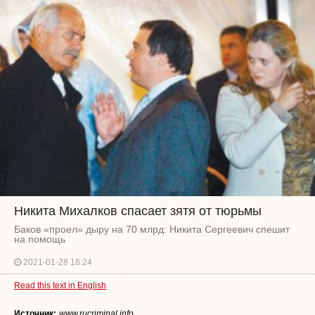
Никита Михалков спасает зятя от тюрьмы
Баков «проел» дыру на 70 млрд: Никита Сергеевич спешит
на помощь
2021-01-28 18:24
Read this text in English
Источник:
www.rucriminal.info