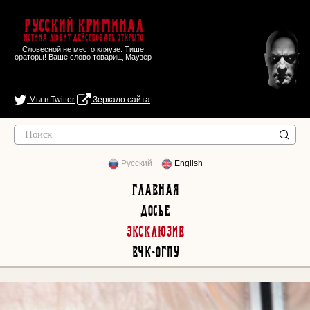
Русский Криминал
Истина любит действовать открыто
Словесной не место кляузе. Тише
ораторы! Ваше слово товарищ Маузер
Мы в Twitter
Зеркало сайта
Русский
English
Главная
Досье
Эксклюзив
ВЧК-ОГПУ