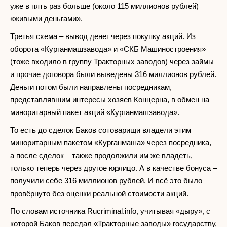
уже в пять раз больше (около 115 миллионов рублей)
«живыми деньгами».
Третья схема – вывод денег через покупку акций. Из
оборота «Курганмашзавода» и «СКБ Машиностроения»
(тоже входило в группу Тракторных заводов) через займы
и прочие договора были выведены 316 миллионов рублей.
Деньги потом были направлены посредникам,
представлявшим интересы хозяев Концерна, в обмен на
миноритарный пакет акций «Курганмашзавода».
То есть до сделок Баков сотоварищи владели этим
миноритарным пакетом «Курганмаша» через посредника,
а после сделок – также продолжили им же владеть,
только теперь через другое юрлицо. А в качестве бонуса –
получили себе 316 миллионов рублей. И всё это было
провёрнуто без оценки реальной стоимости акций.
По словам источника Rucriminal.info, учитывая «дыру», с
которой Баков передал «Тракторные заводы» государству,