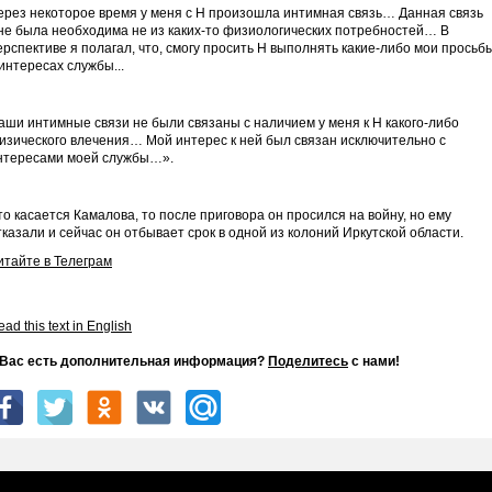
ерез некоторое время у меня с Н произошла интимная связь… Данная связь
не была необходима не из каких-то физиологических потребностей… В
ерспективе я полагал, что, смогу просить Н выполнять какие-либо мои просьб
 интересах службы...
аши интимные связи не были связаны с наличием у меня к Н какого-либо
изического влечения… Мой интерес к ней был связан исключительно с
нтересами моей службы…».
то касается Камалова, то после приговора он просился на войну, но ему
тказали и сейчас он отбывает срок в одной из колоний Иркутской области.
итайте в Телеграм
ad this text in English
 Вас есть дополнительная информация?
Поделитесь
с нами!