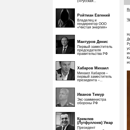
(«Русская...
Re
Ройтман Евгений
Ч
Владелец и
гендиректор ООО
«Чистая энергия»
Н
Д
Мантуров Денис
Р
Первый заместитель
у
председателя
и
правительства РФ
К
и
Хабаров Михаил
Михаил Хабаров –
первый заместитель
президента –...
Иванов Тимур
Экс-замминистра
обороны РФ
Кремлев
(Лутфуллоев) Умар
Президент