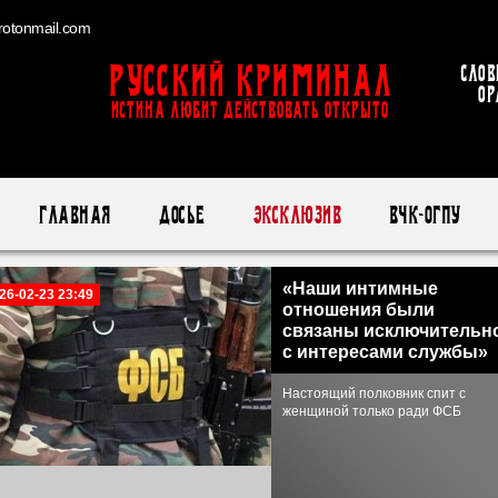
otonmail.com
Русский Криминал
Слов
ор
ИСТИНА ЛЮБИТ ДЕЙСТВОВАТЬ ОТКРЫТО
Главная
Досье
Эксклюзив
ВЧК-ОГПУ
«Наши интимные
26-02-23 23:49
отношения были
связаны исключительн
с интересами службы»
Настоящий полковник спит с
женщиной только ради ФСБ