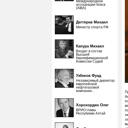
Международной
ассоциации бокса
(AIBA)
Дегтярев Михаил
Министр спорта РФ
Капура Михаил
Входит в состав
Высшей
Квалификационной
Комиссии Судей
Узбеков Фуад
Независимый директор
европейской
нефтегазовой
компании...
П
б
п
Хорохордин Олег
в
ВРИО главы
п
Республики Алтай
о
з
в