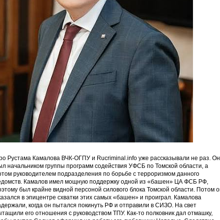
ро Рустама Камалова ВЧК-ОГПУ и Rucriminal.info уже рассказывали не раз. Он
ыл начальником группы программ содействия УФСБ по Томской области, а
отом руководителем подразделения по борьбе с терроризмом данного
едомств. Камалов имел мощную поддержку одной из «башен» ЦА ФСБ РФ,
оэтому был крайне видной персоной силового блока Томской области. Потом о
казался в эпицентре схватки этих самых «башен» и проиграл. Камалова
адержали, когда он пытался покинуть РФ и отправили в СИЗО. На свет
ытащили его отношения с руководством ТПУ. Как-то полковник дал отмашку,