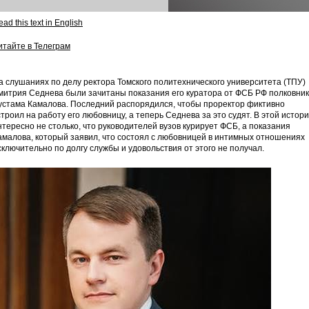
ad this text in English
итайте в Телеграм
а слушаниях по делу ректора Томского политехнического университета (ТПУ)
митрия Седнева были зачитаны показания его куратора от ФСБ РФ полковни
устама Камалова. Последний распорядился, чтобы проректор фиктивно
строил на работу его любовницу, а теперь Седнева за это судят. В этой истор
нтересно не столько, что руководителей вузов курирует ФСБ, а показания
амалова, который заявил, что состоял с любовницей в интимных отношениях
сключительно по долгу службы и удовольствия от этого не получал.