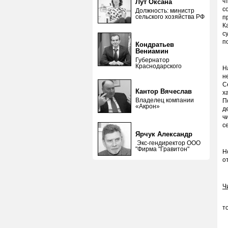
ч
Лут Оксана
с
Должность: министр
сельского хозяйства РФ
п
К
с
п
Кондратьев
Вениамин
Губернатор
Краснодарского
Н
н
С
Кантор Вячеслав
х
Владелец компании
П
«Акрон»
д
ч
с
Ярчук Александр
Экс-гендиректор ООО
"Фирма "Гравитон"
Н
о
Ч
«
т