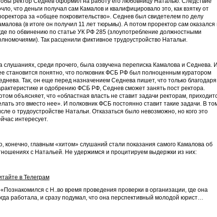
тобы ректор Седнев оформил на работу его любовницу Наталью. Следствие
очло, что деньги получал сам Камалов и квалифицировало это, как взятку от
роректора за «общее покровительство». Седнев был свидетелем по делу
амалова (в итоге он получил 11 лет тюрьмы). А потом проректор сам оказался 
уде по обвинению по статье УК РФ 285 (злоупотребление должностными
олномочиями). Так расценили фиктивное трудоустройство Натальи.
а слушаниях, среди прочего, была озвучена переписка Камалова и Седнева. 
ее становится понятно, что полковник ФСБ РФ был полноценным куратором
еднева. Так, он еще перед назначением Седнева пишет, что только благодаря
арактеристике и одобрению ФСБ РФ, Седнев сможет занять пост ректора.
отом объясняет, что «областная власть не ставит задачи ректорам, приходит
елать это вместо нее». И полковник ФСБ постоянно ставит такие задачи. В то
исле о трудоустройстве Натальи. Отказаться было невозможно, но кого это
ейчас интересует.
о, конечно, главным «хитом» слушаний стали показания самого Камалова об
тношениях с Натальей. Не удержимся и процитируем выдержки из них:
итайте в Телеграм
Познакомился с Н..во время проведения проверки в организации, где она
огда работала, и сразу подумал, что она перспективный молодой юрист…