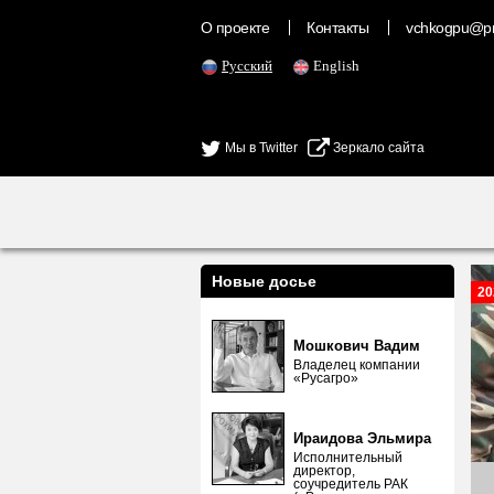
О проекте
Контакты
vchkogpu@pr
Русский
English
Мы в Twitter
Зеркало сайта
Новые досье
20
Мошкович Вадим
Владелец компании
«Русагро»
Ираидова Эльмира
Исполнительный
директор,
соучредитель РАК