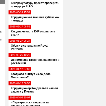
Генпрокуратуру просят проверить
прокурора ЦАО...
2026-06-24 15:54
Коррупционная машина кубанской
Фемиды
2026-06-17 08:59
Как два чекиста КЧР управлять
ка
стали
ии
2026-05-27 06:24
Обыск в сети казино Royal
Partners
2026-05-26 10:20
Иеромонаха Ермогена обвиняют в
растлении...
2026-04-12 07:09
Гладкова снимут из-за дела
Мошковича?
2026-04-12 06:56
Коррупционер Кондратьев нашел
защиту у Путина
2026-04-04 20:07
«Перекресток» закрыли за
кишечные палочки и...