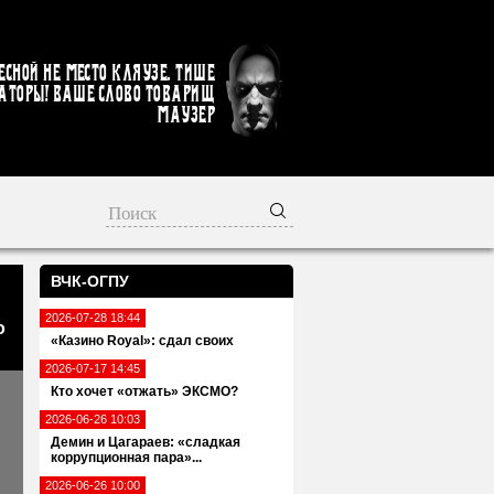
есной не место кляузе. Тише
аторы! Ваше слово товарищ
Маузер
ВЧК-ОГПУ
2026-07-28 18:44
о
«Казино Royal»: сдал своих
2026-07-17 14:45
Кто хочет «отжать» ЭКСМО?
2026-06-26 10:03
Демин и Цагараев: «сладкая
коррупционная пара»...
2026-06-26 10:00