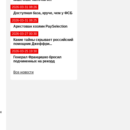
2026-03-31 08:26
Доступная база, круче, чем у ФСБ
2026-03-31 08:25
Арестован хозяин PaySelection
2026-03-27 00:30
Какие тайны скрывает российский
помощник Джеффри...
2026-03-25 19:30
Генерал Францишко бросил
подчиненных на рекорд
Все новости
н