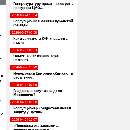
Генпрокуратуру просят проверить
прокурора ЦАО...
2026-06-24 15:54
Коррупционная машина кубанской
Фемиды
2026-06-17 08:59
.
Как два чекиста КЧР управлять
стали
2026-05-27 06:24
Обыск в сети казино Royal
у
Partners
2026-05-26 10:20
Иеромонаха Ермогена обвиняют в
 в
растлении...
ю
2026-04-12 07:09
Гладкова снимут из-за дела
Мошковича?
а
2026-04-12 06:56
Коррупционер Кондратьев нашел
защиту у Путина
го
2026-04-04 20:07
«Перекресток» закрыли за
кишечные палочки и...