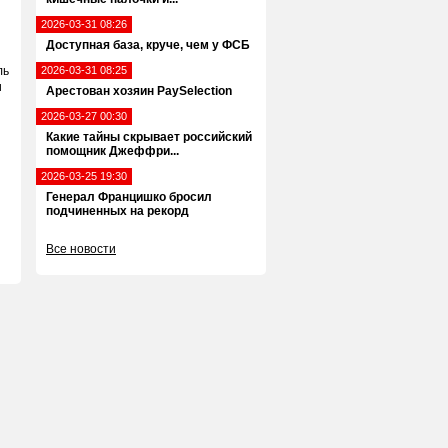
2026-03-31 08:26
Доступная база, круче, чем у ФСБ
ль
2026-03-31 08:25
и
Арестован хозяин PaySelection
2026-03-27 00:30
Какие тайны скрывает российский
помощник Джеффри...
2026-03-25 19:30
Генерал Францишко бросил
подчиненных на рекорд
Все новости