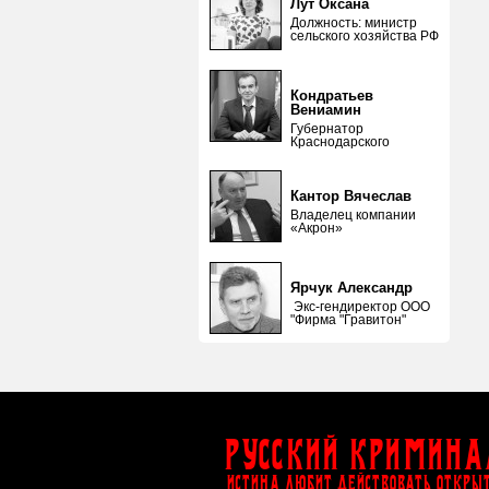
Лут Оксана
Должность: министр
сельского хозяйства РФ
Кондратьев
Вениамин
Губернатор
Краснодарского
Кантор Вячеслав
Владелец компании
«Акрон»
Ярчук Александр
Экс-гендиректор ООО
"Фирма "Гравитон"
Русский Кримина
ИСТИНА ЛЮБИТ ДЕЙСТВОВАТЬ ОТКРЫ