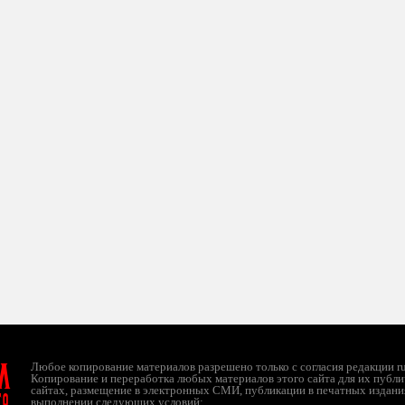
л
Любое копирование материалов разрешено только с согласия редакции ruc
Копирование и переработка любых материалов этого сайта для их публи
сайтах, размещение в электронных СМИ, публикации в печатных издани
ТО
выполнении следующих условий: