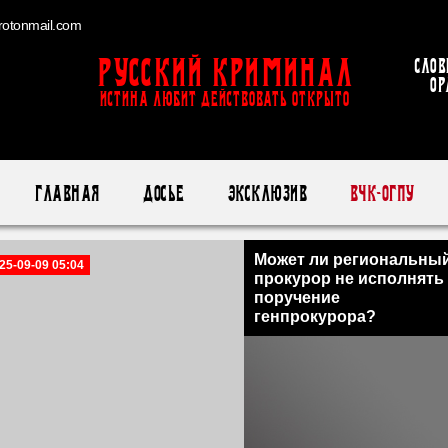
otonmail.com
Русский Криминал
Слов
ор
ИСТИНА ЛЮБИТ ДЕЙСТВОВАТЬ ОТКРЫТО
Главная
Досье
Эксклюзив
ВЧК-ОГПУ
Может ли региональны
25-09-09 05:04
прокурор не исполнять
поручение
генпрокурора?