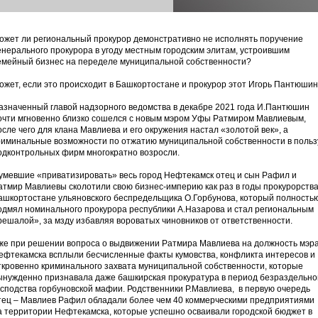
ожет ли региональный прокурор демонстративно не исполнять поручение
енерального прокурора в угоду местным городским элитам, устроившим
емейный бизнес на переделе муниципальной собственности?
ожет, если это происходит в Башкортостане и прокурор этот Игорь Пантюшин
азначенный главой надзорного ведомства в декабре 2021 года И.Пантюшин
очти мгновенно близко сошелся с новым мэром Уфы Ратмиром Мавлиевым,
осле чего для клана Мавлиева и его окружения настал «золотой век», а
риминальные возможности по отжатию муниципальной собственности в польз
одконтрольных фирм многократно возросли.
умевшие «приватизировать» весь город Нефтекамск отец и сын Рафил и
атмир Мавлиевы сколотили свою бизнес-империю как раз в годы прокурорства
ашкортостане ульяновского беспредельщика О.Горбунова, который полность
одмял номинального прокурора республики А.Назарова и стал региональным
решалой», за мзду избавляя вороватых чиновников от ответственности.
же при решении вопроса о выдвижении Ратмира Мавлиева на должность мэр
ефтекамска всплыли бесчисленные факты кумовства, конфликта интересов и
ткровенно криминального захвата муниципальной собственности, которые
ынужденно признавала даже башкирская прокуратура в период безраздельно
осподства горбуновской мафии. Родственники Р.Мавлиева, в первую очередь
тец – Мавлиев Рафил обладали более чем 40 коммерческими предприятиями
а территории Нефтекамска, которые успешно осваивали городской бюджет в