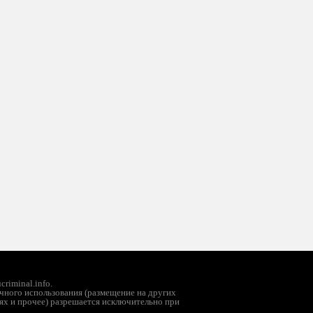
riminal.info.
чного использования (размещение на других
ях и прочее) разрешается исключительно при