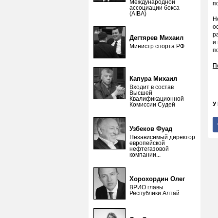
Международной
п
ассоциации бокса
(AIBA)
Н
о
р
Дегтярев Михаил
и
Министр спорта РФ
п
П
Капура Михаил
Входит в состав
Высшей
Квалификационной
У
Комиссии Судей
Узбеков Фуад
Независимый директор
европейской
нефтегазовой
компании...
Хорохордин Олег
ВРИО главы
Республики Алтай