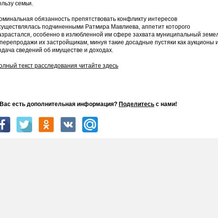
ользу семьи.
оминальная обязанность препятствовать конфликту интересов
существлялась подчиненными Ратмира Мавлиева, аппетит которого
азрастался, особенно в излюбленной им сфере захвата муниципальный земе
 перепродажи их застройщикам, минуя такие досадные пустяки как аукционы 
одача сведений об имуществе и доходах.
олный текст расследования читайте здесь
 Вас есть дополнительная информация?
Поделитесь
с нами!