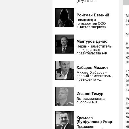
(«Русская...
Ройтман Евгений
М
Владелец и
Г
гендиректор ООО
с
«Чистая энергия»
М
Мантуров Денис
Н
Первый заместитель
п
председателя
п
правительства РФ
к
п
Хабаров Михаил
С
Михаил Хабаров –
Р
первый заместитель
президента –...
Б
п
«
Иванов Тимур
Экс-замминистра
У
обороны РФ
Н
о
в
г
Кремлев
(Лутфуллоев) Умар
о
н
Президент