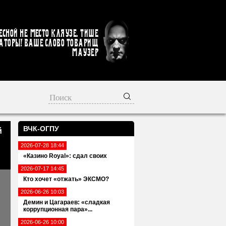
есной не место кляузе. Тише
аторы! Ваше слово товарищ
Маузер
ВЧК-ОГПУ
й
2026-07-28 18:44
«Казино Royal»: сдал своих
2026-07-17 14:45
Кто хочет «отжать» ЭКСМО?
2026-06-26 10:03
Демин и Цагараев: «сладкая
коррупционная пара»...
2026-06-26 10:00