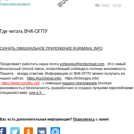
Где читать ВЧК-ОГПУ
СКАЧАТЬ ОФИЦИАЛЬНОЕ ПРИЛОЖЕНИЕ RURIMINAL.INFO
Продолжает работать наша почта
vchkogpu@protonmail.com
. Это самый
безопасный способ связи, позволяющий соблюдать полную анонимность.
Пишите, - всегда ответим. Информацию от ВЧК-ОГПУ можно получать на
наших сайтах:
https://rucriminal.info/
, https://vchkogpu.info/
,
https://www.rumafia.net/
, с помощью
нашего приложения
(полная
анонимность и безопасность, разработано и создано лучшими европейскими
специалистами)
или в X
 Вас есть дополнительная информация?
Поделитесь
с нами!