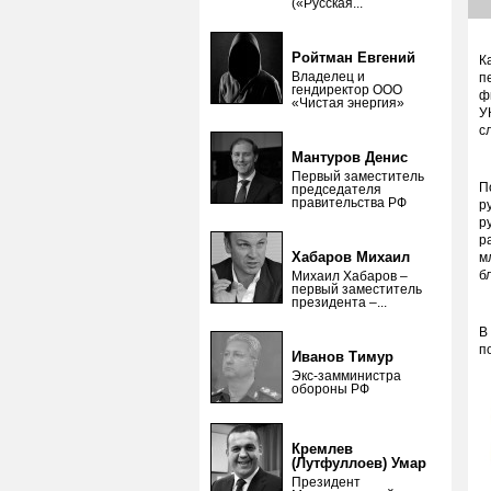
(«Русская...
Ройтман Евгений
К
Владелец и
п
гендиректор ООО
ф
«Чистая энергия»
У
с
Мантуров Денис
Первый заместитель
П
председателя
правительства РФ
р
р
р
Хабаров Михаил
м
б
Михаил Хабаров –
первый заместитель
президента –...
В
п
Иванов Тимур
Экс-замминистра
обороны РФ
Кремлев
(Лутфуллоев) Умар
Президент