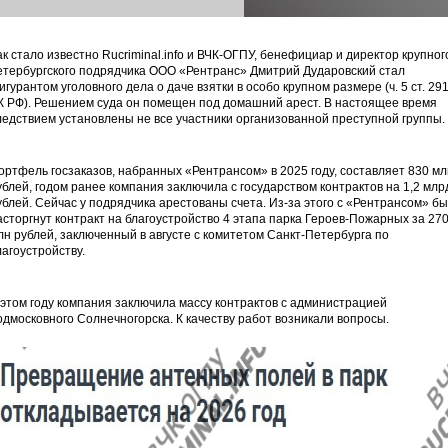
ак стало известно Rucriminal.info и ВЧК-ОГПУ, бенефициар и директор крупног
етербургского подрядчика ООО «Рентранс» Дмитрий Дударовский стал
игурантом уголовного дела о даче взятки в особо крупном размере (ч. 5 ст. 29
К РФ). Решением суда он помещен под домашний арест. В настоящее время
ледствием установлены не все участники организованной преступной группы.
ортфель госзаказов, набранных «Рентрансом» в 2025 году, составляет 830 мл
ублей, годом ранее компания заключила с государством контрактов на 1,2 млр
ублей. Сейчас у подрядчика арестованы счета. Из-за этого с «Рентрансом» б
асторгнут контракт на благоустройство 4 этапа парка Героев-Пожарных за 27
лн рублей, заключенный в августе с комитетом Санкт-Петербурга по
лагоустройству.
 этом году компания заключила массу контрактов с администрацией
одмосковного Солнечногорска. К качеству работ возникали вопросы.