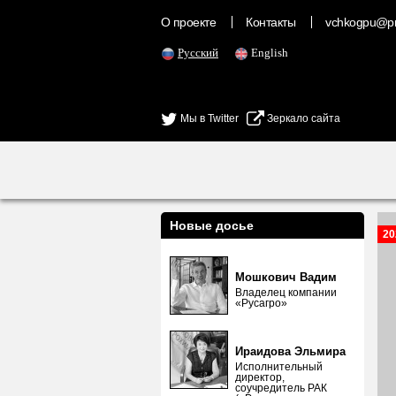
О проекте
Контакты
vchkogpu@pr
Русский
English
Мы в Twitter
Зеркало сайта
Новые досье
20
Мошкович Вадим
Владелец компании
«Русагро»
Ираидова Эльмира
Исполнительный
директор,
соучредитель РАК