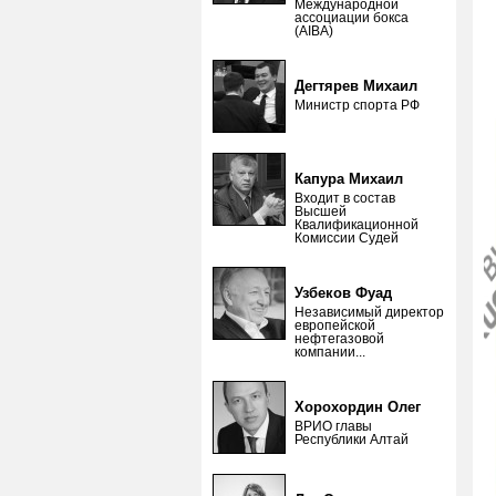
Международной
ассоциации бокса
(AIBA)
Дегтярев Михаил
Министр спорта РФ
Капура Михаил
Входит в состав
Высшей
Квалификационной
Комиссии Судей
Узбеков Фуад
Независимый директор
европейской
нефтегазовой
компании...
Хорохордин Олег
ВРИО главы
Республики Алтай