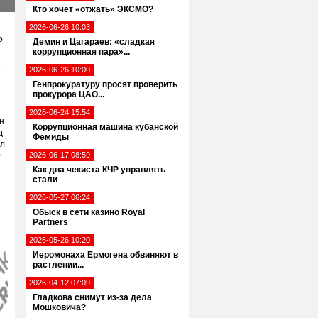
Кто хочет «отжать» ЭКСМО?
2026-06-26 10:03
о
Демин и Цагараев: «сладкая
коррупционная пара»...
1
2026-06-26 10:00
Генпрокуратуру просят проверить
прокурора ЦАО...
2026-06-24 15:54
н
Коррупционная машина кубанской
д
Фемиды
ыл
0
2026-06-17 08:59
Как два чекиста КЧР управлять
стали
2026-05-27 06:24
Обыск в сети казино Royal
Partners
2026-05-26 10:20
Иеромонаха Ермогена обвиняют в
растлении...
2026-04-12 07:09
Гладкова снимут из-за дела
Мошковича?