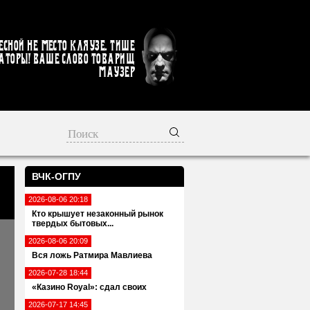
есной не место кляузе. Тише
аторы! Ваше слово товарищ
Маузер
ВЧК-ОГПУ
2026-08-06 20:18
Кто крышует незаконный рынок
твердых бытовых...
2026-08-06 20:09
Вся ложь Ратмира Мавлиева
2026-07-28 18:44
«Казино Royal»: сдал своих
2026-07-17 14:45