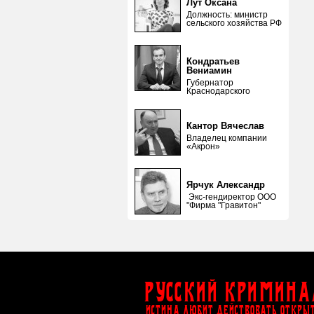
Лут Оксана
Должность: министр
сельского хозяйства РФ
Кондратьев
Вениамин
Губернатор
Краснодарского
Кантор Вячеслав
Владелец компании
«Акрон»
Ярчук Александр
Экс-гендиректор ООО
"Фирма "Гравитон"
Русский Кримина
ИСТИНА ЛЮБИТ ДЕЙСТВОВАТЬ ОТКРЫ