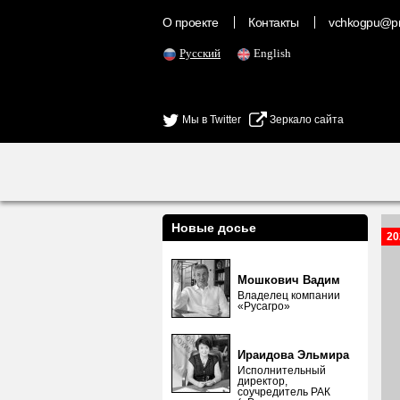
О проекте
Контакты
vchkogpu@pr
Русский
English
Мы в Twitter
Зеркало сайта
Новые досье
20
Мошкович Вадим
Владелец компании
«Русагро»
Ираидова Эльмира
Исполнительный
директор,
соучредитель РАК