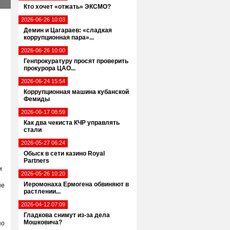
Кто хочет «отжать» ЭКСМО?
2026-06-26 10:03
Демин и Цагараев: «сладкая
коррупционная пара»...
2026-06-26 10:00
Генпрокуратуру просят проверить
прокурора ЦАО...
2026-06-24 15:54
Коррупционная машина кубанской
Фемиды
2026-06-17 08:59
Как два чекиста КЧР управлять
стали
2026-05-27 06:24
Обыск в сети казино Royal
Partners
и
2026-05-26 10:20
Иеромонаха Ермогена обвиняют в
не
растлении...
2026-04-12 07:09
Гладкова снимут из-за дела
Мошковича?
по