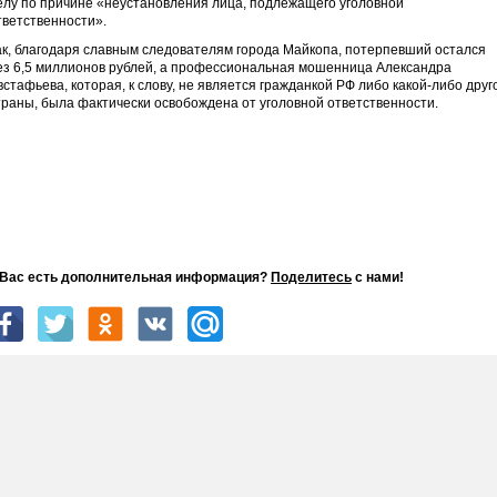
елу по причине «неустановления лица, подлежащего уголовной
тветственности».
ак, благодаря славным следователям города Майкопа, потерпевший остался
ез 6,5 миллионов рублей, а профессиональная мошенница Александра
встафьева, которая, к слову, не является гражданкой РФ либо какой-либо друг
траны, была фактически освобождена от уголовной ответственности.
 Вас есть дополнительная информация?
Поделитесь
с нами!