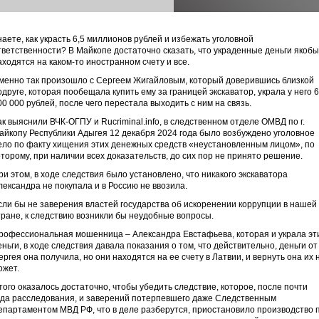
наете, как украсть 6,5 миллионов рублей и избежать уголовной
тветственности? В Майкопе достаточно сказать, что украденные деньги якобы
аходятся на каком-то иностранном счету и все.
менно так произошло с Сергеем Жигайловым, который доверившись близкой
одруге, которая пообещала купить ему за границей экскаватор, украла у него 6
00 000 рублей, после чего перестала выходить с ним на связь.
ак выяснили ВЧК-ОГПУ и Rucriminal.info, в следственном отделе ОМВД по г.
айкопу Республики Адыгея 12 декабря 2024 года было возбуждено уголовное
ело по факту хищения этих денежных средств «неустановленным лицом», по
оторому, при наличии всех доказательств, до сих пор не принято решение.
ри этом, в ходе следствия было установлено, что никакого экскаватора
лександра не покупала и в Россию не ввозила.
сли бы не заверения властей государства об искоренении коррупции в нашей
тране, к следствию возникли бы неудобные вопросы.
рофессиональная мошенница – Александра Евстафьева, которая и украла эт
еньги, в ходе следствия давала показания о том, что действительно, деньги от
ергея она получила, но они находятся на ее счету в Латвии, и вернуть она их 
ожет.
того оказалось достаточно, чтобы убедить следствие, которое, после почти
ода расследования, и заверений потерпевшего даже Следственным
епартаментом МВД РФ, что в деле разберутся, приостановило производство 