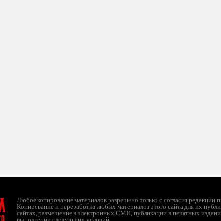
л
Любое копирование материалов разрешено только с согласия редакции ruc
Копирование и переработка любых материалов этого сайта для их публи
сайтах, размещение в электронных СМИ, публикации в печатных издани
ТО
выполнении следующих условий: