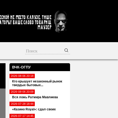
есной не место кляузе. Тише
аторы! Ваше слово товарищ
Маузер
ВЧК-ОГПУ
2026-08-06 20:18
Кто крышует незаконный рынок
твердых бытовых...
2026-08-06 20:09
Вся ложь Ратмира Мавлиева
2026-07-28 18:44
«Казино Royal»: сдал своих
2026-07-17 14:45