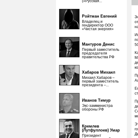
(«Русская...
Ройтман Евгений
З
Владелец и
о
гендиректор ООО
н
«Чистая энергия»
И
п
Мантуров Денис
5
Первый заместитель
К
председателя
правительства РФ
М
д
к
Хабаров Михаил
П
Михаил Хабаров –
А
первый заместитель
президента –...
Е
с
Иванов Тимур
П
Экс-замминистра
д
обороны РФ
С
м
Э
Кремлев
г
(Лутфуллоев) Умар
Д
Президент