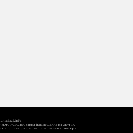
riminal.info.
чного использования (размещение на других
ях и прочее) разрешается исключительно при