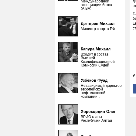
д
Международной
ассоциации бокса
о
(AIBA)
Т
б
Дегтярев Михаил
Е
с
Министр спорта РФ
Капура Михаил
Входит в состав
Высшей
Квалификационной
Комиссии Судей
У
Узбеков Фуад
Независимый директор
европейской
нефтегазовой
компании...
Хорохордин Олег
ВРИО главы
Республики Алтай