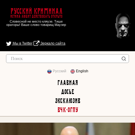
Русский Криминал
Истина любит действовать открыто
Словесной не место кляузе. Тише
ораторы! Ваше слово товарищ Маузер
Мы в Twitter
Зеркало сайта
Русский
English
Главная
Досье
Эксклюзив
ВЧК-ОГПУ