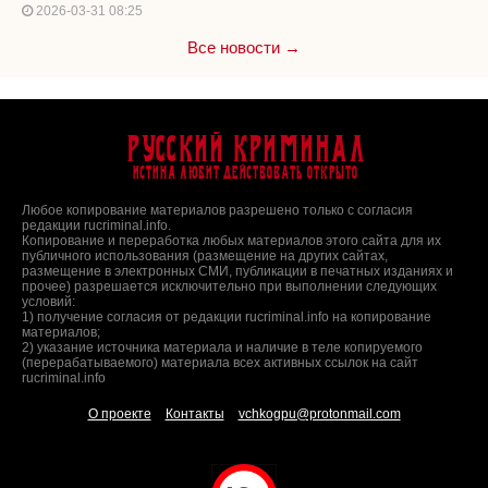
2026-03-31 08:25
Все новости →
Русский Криминал
Истина любит действовать открыто
Любое копирование материалов разрешено только с согласия
редакции rucriminal.info.
Копирование и переработка любых материалов этого сайта для их
публичного использования (размещение на других сайтах,
размещение в электронных СМИ, публикации в печатных изданиях и
прочее) разрешается исключительно при выполнении следующих
условий:
1) получение согласия от редакции rucriminal.info на копирование
материалов;
2) указание источника материала и наличие в теле копируемого
(перерабатываемого) материала всех активных ссылок на сайт
rucriminal.info
О проекте
Контакты
vchkogpu@protonmail.com