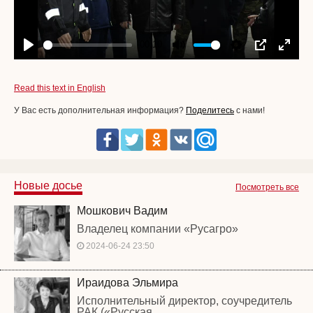
-00:10
Play
Mute
Settings
PIP
Enter
fullscr
Read this text in English
У Вас есть дополнительная информация?
Поделитесь
с нами!
Новые досье
Посмотреть все
Мошкович Вадим
Владелец компании «Русагро»
2024-06-24 23:50
Ираидова Эльмира
Исполнительный директор, соучредитель
РАК («Русская...