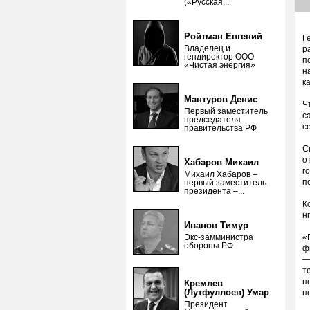
(«Русская...
Ройтман Евгений
Г
Владелец и
р
гендиректор ООО
п
«Чистая энергия»
н
к
Мантуров Денис
Ч
Первый заместитель
с
председателя
с
правительства РФ
С
о
Хабаров Михаил
г
Михаил Хабаров –
п
первый заместитель
президента –...
К
н
Иванов Тимур
Экс-замминистра
«
обороны РФ
ф
—
т
п
Кремлев
(Лутфуллоев) Умар
п
Президент