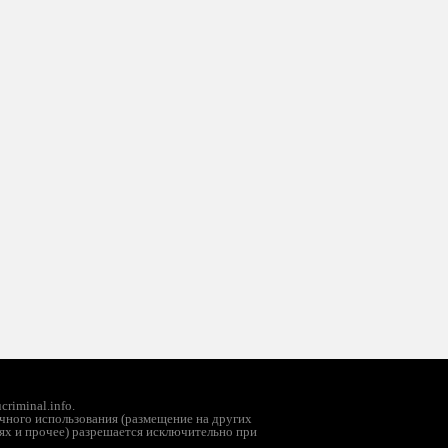
riminal.info.
чного использования (размещение на других
ях и прочее) разрешается исключительно при