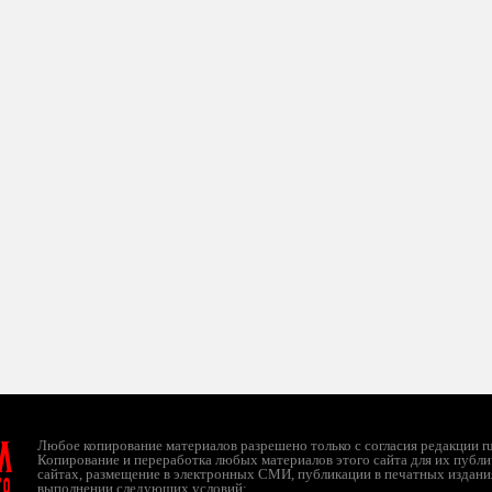
л
Любое копирование материалов разрешено только с согласия редакции ruc
Копирование и переработка любых материалов этого сайта для их публи
сайтах, размещение в электронных СМИ, публикации в печатных издани
ТО
выполнении следующих условий: