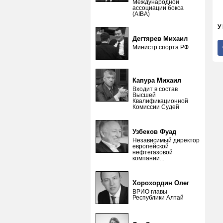
Международной
ассоциации бокса
(AIBA)
У
Дегтярев Михаил
Министр спорта РФ
Капура Михаил
Входит в состав
Высшей
Квалификационной
Комиссии Судей
Узбеков Фуад
Независимый директор
европейской
нефтегазовой
компании...
Хорохордин Олег
ВРИО главы
Республики Алтай