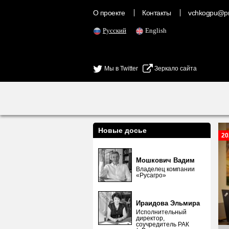
О проекте
Контакты
vchkogpu@pr
Русский
English
Мы в Twitter
Зеркало сайта
Новые досье
20
Мошкович Вадим
Владелец компании
«Русагро»
Ираидова Эльмира
Исполнительный
директор,
соучредитель РАК