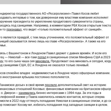
ендиректор государственного АО «Росагролизинг» Павел Косов любит
аздавать интервью о том, как доверенная ему властями компания исполняет
оручение президента по укреплению продуктового суверенитета страны,
аходясь под санкциями. Например, в комментарии РБК Косов открытым текст
ак-то
признавал,
что видит «только положительный эффект от санкций».
то является правдой, с тем лишь уточнением, что положительный эффект от
анкций сказывается лично лишь на главе «Росагролизинга». А также на его
емье.
вязь с Вашингтоном и Лондоном Павел держит с давних времён. И если его
тец — Николай — все-таки
попал
в санкционные списки Минфина США в 2023
оду, то его сына чаша сия
миновала.
Продолжает она миновать и сегодня, когд
од санкциями США, ЕС и Лондона не оказался только ленивый.
осов спокойно владее недвижимостью в Лондоне через офшорные компании.
го иностранная кубышка постоянно пополняется.
Панамское досье» в своё время
пролило
дополнительный свет на историю
инансовых отношений Косовых: финансовые компании на британском офшо
 о. Джерси—
занимались
бизнес-интересами с 1994 года. За эти годы в
елефонной книжке у Павла накопилось немало контактов, которые сперва
омогли в 2022 году оттянуть попадание Николая в санкционные списки, и до с
ор помогают Косову-мл. избегать попадания под западные санкции в целом.