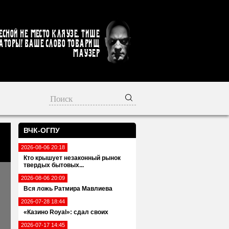
есной не место кляузе. Тише
аторы! Ваше слово товарищ
Маузер
ВЧК-ОГПУ
2026-08-06 20:18
Кто крышует незаконный рынок
твердых бытовых...
2026-08-06 20:09
Вся ложь Ратмира Мавлиева
2026-07-28 18:44
«Казино Royal»: сдал своих
2026-07-17 14:45