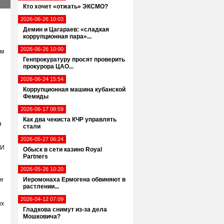
Кто хочет «отжать» ЭКСМО?
2026-06-26 10:03
Демин и Цагараев: «сладкая
коррупционная пара»...
2026-06-26 10:00
ом
Генпрокуратуру просят проверить
прокурора ЦАО...
2026-06-24 15:54
Коррупционная машина кубанской
Фемиды
2026-06-17 08:59
Как два чекиста КЧР управлять
а
стали
2026-05-27 06:24
 И
Обыск в сети казино Royal
Partners
2026-05-26 10:20
ре
Иеромонаха Ермогена обвиняют в
растлении...
2026-04-12 07:09
их
Гладкова снимут из-за дела
Мошковича?