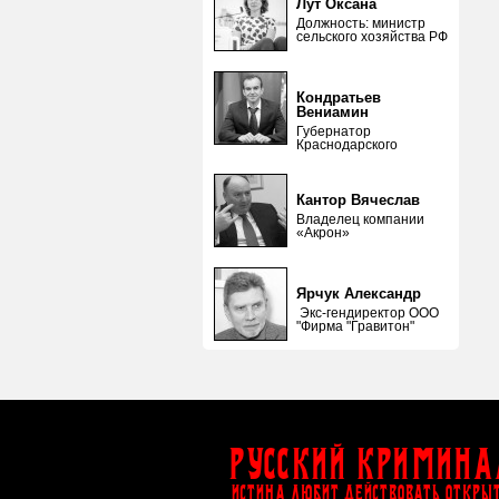
Лут Оксана
Должность: министр
сельского хозяйства РФ
Кондратьев
Вениамин
Губернатор
Краснодарского
Кантор Вячеслав
Владелец компании
«Акрон»
Ярчук Александр
Экс-гендиректор ООО
"Фирма "Гравитон"
Русский Кримина
ИСТИНА ЛЮБИТ ДЕЙСТВОВАТЬ ОТКРЫ