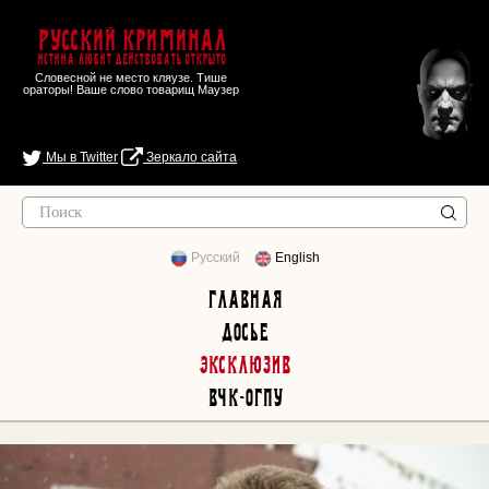
Русский Криминал
Истина любит действовать открыто
Словесной не место кляузе. Тише
ораторы! Ваше слово товарищ Маузер
Мы в Twitter
Зеркало сайта
Русский
English
Главная
Досье
Эксклюзив
ВЧК-ОГПУ