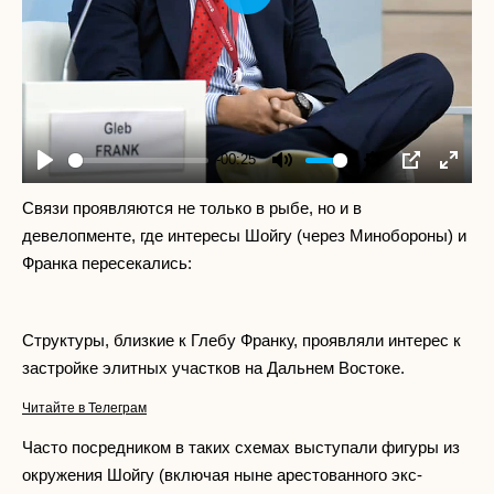
Play
-00:25
Play
Mute
Settings
PIP
Enter
fullscr
Связи проявляются не только в рыбе, но и в
девелопменте, где интересы Шойгу (через Минобороны) и
Франка пересекались:
Структуры, близкие к Глебу Франку, проявляли интерес к
застройке элитных участков на Дальнем Востоке.
Читайте в Телеграм
Часто посредником в таких схемах выступали фигуры из
окружения Шойгу (включая ныне арестованного экс-