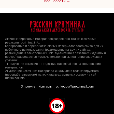
Все новости →
Русский Криминал
Истина любит действовать открыто
Любое копирование материалов разрешено только с согласия
редакции rucriminal.info.
Копирование и переработка любых материалов этого сайта для их
публичного использования (размещение на других сайтах,
размещение в электронных СМИ, публикации в печатных изданиях и
прочее) разрешается исключительно при выполнении следующих
условий:
1) получение согласия от редакции rucriminal.info на копирование
материалов;
2) указание источника материала и наличие в теле копируемого
(перерабатываемого) материала всех активных ссылок на сайт
rucriminal.info
О проекте
Контакты
vchkogpu@protonmail.com