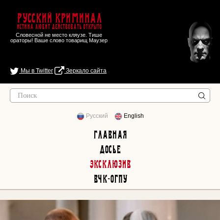
Русский Криминал
Истина любит действовать открыто
Словесной не место кляузе. Тише
ораторы! Ваше слово товарищ Маузер
Мы в Twitter
Зеркало сайта
Русский
English
Главная
Досье
Эксклюзив
ВЧК-ОГПУ