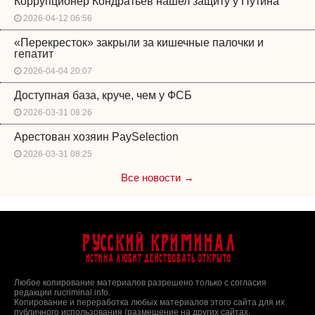
Коррупционер Кондратьев нашел защиту у Путина
2026-04-12 06:56
«Перекресток» закрыли за кишечные палочки и
гепатит
2026-04-04 20:07
Доступная база, круче, чем у ФСБ
2026-03-31 08:26
Арестован хозяин PaySelection
2026-03-31 08:25
Все новости →
Русский Криминал
Истина любит действовать открыто
Любое копирование материалов разрешено только с согласия
редакции rucriminal.info.
Копирование и переработка любых материалов этого сайта для их
публичного использования (размещение на других сайтах,