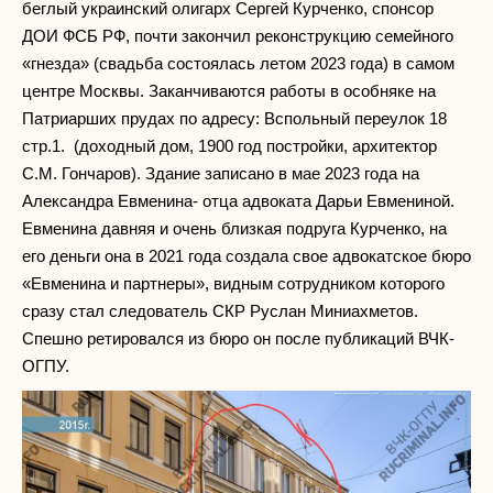
беглый украинский олигарх Сергей Курченко, спонсор
ДОИ ФСБ РФ, почти закончил реконструкцию семейного
«гнезда» (свадьба состоялась летом 2023 года) в самом
центре Москвы. Заканчиваются работы в особняке на
Патриарших прудах по адресу: Вспольный переулок 18
стр.1. (доходный дом, 1900 год постройки, архитектор
С.М. Гончаров). Здание записано в мае 2023 года на
Александра Евменина- отца адвоката Дарьи Евмениной.
Евменина давняя и очень близкая подруга Курченко, на
его деньги она в 2021 года создала свое адвокатское бюро
«Евменина и партнеры», видным сотрудником которого
сразу стал следователь СКР Руслан Миниахметов.
Спешно ретировался из бюро он после публикаций ВЧК-
ОГПУ.