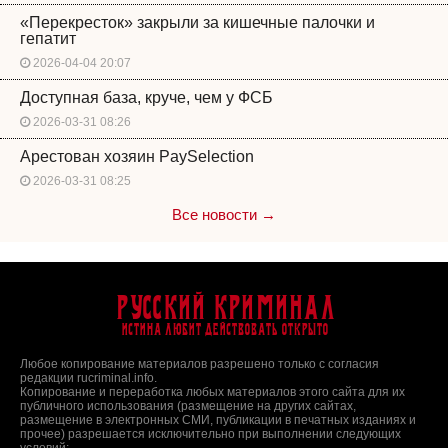
«Перекресток» закрыли за кишечные палочки и
гепатит
2026-04-04 20:07
Доступная база, круче, чем у ФСБ
2026-03-31 08:26
Арестован хозяин PaySelection
2026-03-31 08:25
Все новости →
Русский Криминал
Истина любит действовать открыто
Любое копирование материалов разрешено только с согласия
редакции rucriminal.info.
Копирование и переработка любых материалов этого сайта для их
публичного использования (размещение на других сайтах,
размещение в электронных СМИ, публикации в печатных изданиях и
прочее) разрешается исключительно при выполнении следующих
условий: