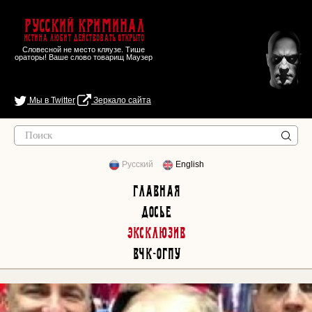
Русский Криминал
Истина любит действовать открыто
Словесной не место кляузе. Тише
ораторы! Ваше слово товарищ Маузер
Мы в Twitter
Зеркало сайта
Русский
English
Главная
Досье
Эксклюзив
ВЧК-ОГПУ