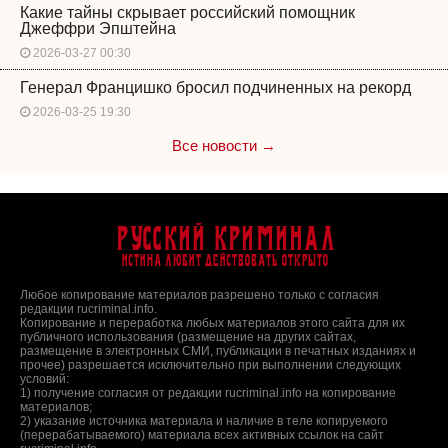
Какие тайны скрывает российский помощник
Джеффри Эпштейна
2026-03-27 00:30
Генерал Францишко бросил подчиненных на рекорд
2026-03-25 19:30
Все новости →
Русский Криминал
Истина любит действовать открыто
Любое копирование материалов разрешено только с согласия
редакции rucriminal.info.
Копирование и переработка любых материалов этого сайта для их
публичного использования (размещение на других сайтах,
размещение в электронных СМИ, публикации в печатных изданиях и
прочее) разрешается исключительно при выполнении следующих
условий:
1) получение согласия от редакции rucriminal.info на копирование
материалов;
2) указание источника материала и наличие в теле копируемого
(перерабатываемого) материала всех активных ссылок на сайт