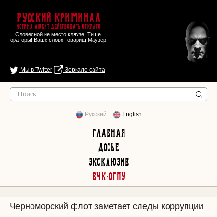
Русский Криминал
Истина любит действовать открыто
Словесной не место кляузе. Тише
ораторы! Ваше слово товарищ Маузер
Мы в Twitter
Зеркало сайта
Русский
English
Главная
Досье
Эксклюзив
ВЧК-ОГПУ
Черноморский флот заметает следы коррупции