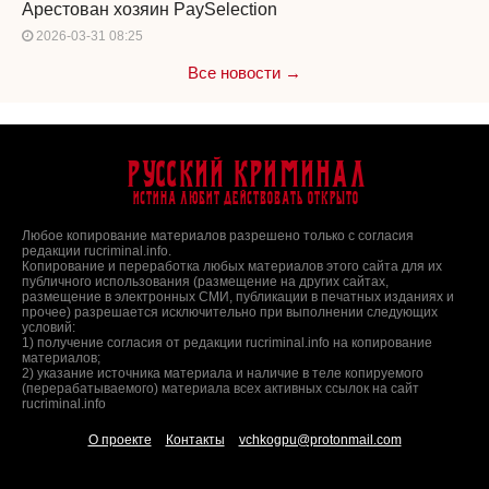
Арестован хозяин PaySelection
2026-03-31 08:25
Все новости →
Русский Криминал
Истина любит действовать открыто
Любое копирование материалов разрешено только с согласия
редакции rucriminal.info.
Копирование и переработка любых материалов этого сайта для их
публичного использования (размещение на других сайтах,
размещение в электронных СМИ, публикации в печатных изданиях и
прочее) разрешается исключительно при выполнении следующих
условий:
1) получение согласия от редакции rucriminal.info на копирование
материалов;
2) указание источника материала и наличие в теле копируемого
(перерабатываемого) материала всех активных ссылок на сайт
rucriminal.info
О проекте
Контакты
vchkogpu@protonmail.com