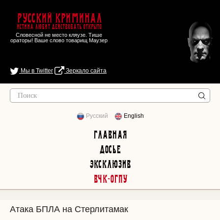
Русский Криминал
Истина любит действовать открыто
Словесной не место кляузе. Тише
ораторы! Ваше слово товарищ Маузер
Мы в Twitter
Зеркало сайта
Русский
English
Главная
Досье
Эксклюзив
ВЧК-ОГПУ
Атака БПЛА на Стерлитамак