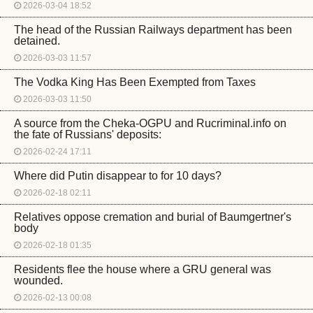
2026-03-04 18:52
The head of the Russian Railways department has been
detained.
2026-03-03 11:57
The Vodka King Has Been Exempted from Taxes
2026-03-03 11:50
A source from the Cheka-OGPU and Rucriminal.info on
the fate of Russians' deposits:
2026-02-24 17:11
Where did Putin disappear to for 10 days?
2026-02-18 02:11
Relatives oppose cremation and burial of Baumgertner's
body
2026-02-18 01:35
Residents flee the house where a GRU general was
wounded.
2026-02-13 00:08