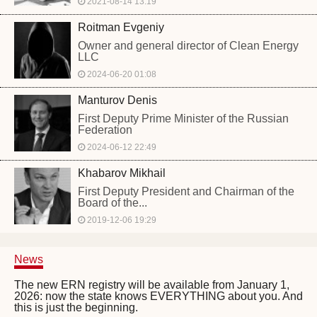
2021-08-14 13:19
Roitman Evgeniy
Owner and general director of Clean Energy
LLC
2024-06-20 01:08
Manturov Denis
First Deputy Prime Minister of the Russian
Federation
2024-06-12 22:49
Khabarov Mikhail
First Deputy President and Chairman of the
Board of the...
2019-12-06 19:29
News
The new ERN registry will be available from January 1,
2026: now the state knows EVERYTHING about you. And
this is just the beginning.