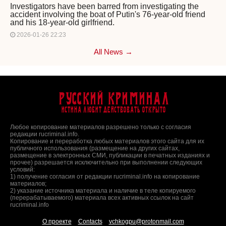
Investigators have been barred from investigating the
accident involving the boat of Putin's 76-year-old friend
and his 18-year-old girlfriend.
2026-01-26 22:23
All News →
Русский Криминал
Истина любит действовать открыто
Любое копирование материалов разрешено только с согласия
редакции rucriminal.info.
Копирование и переработка любых материалов этого сайта для их
публичного использования (размещение на других сайтах,
размещение в электронных СМИ, публикации в печатных изданиях и
прочее) разрешается исключительно при выполнении следующих
условий:
1) получение согласия от редакции rucriminal.info на копирование
материалов;
2) указание источника материала и наличие в теле копируемого
(перерабатываемого) материала всех активных ссылок на сайт
rucriminal.info
О проекте
Contacts
vchkogpu@protonmail.com