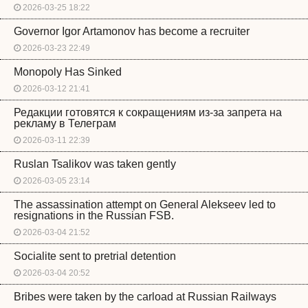
2026-03-25 18:22
Governor Igor Artamonov has become a recruiter
2026-03-23 22:49
Monopoly Has Sinked
2026-03-12 21:41
Редакции готовятся к сокращениям из-за запрета на
рекламу в Телеграм
2026-03-11 22:39
Ruslan Tsalikov was taken gently
2026-03-05 23:14
The assassination attempt on General Alekseev led to
resignations in the Russian FSB.
2026-03-04 21:52
Socialite sent to pretrial detention
2026-03-04 20:52
Bribes were taken by the carload at Russian Railways