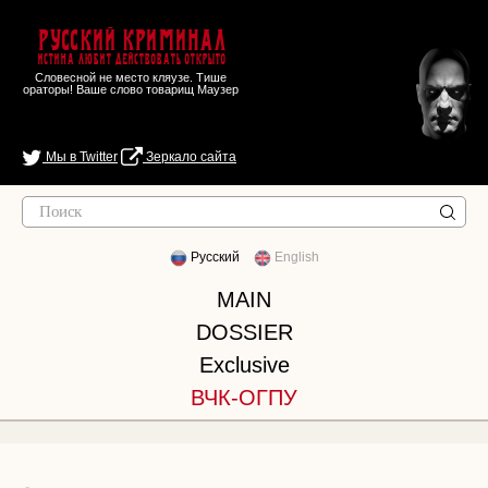
Русский Криминал
Истина любит действовать открыто
Словесной не место кляузе. Тише
ораторы! Ваше слово товарищ Маузер
Мы в Twitter
Зеркало сайта
Русский
English
MAIN
DOSSIER
Exclusive
ВЧК-ОГПУ