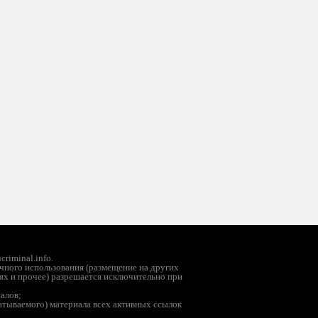
riminal.info.
чного использования (размещение на других
ях и прочее) разрешается исключительно при
иалов;
батываемого) материала всех активных ссылок