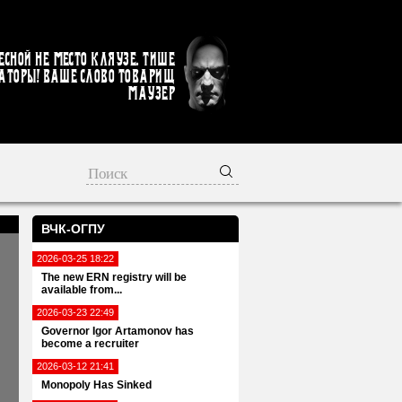
есной не место кляузе. Тише
аторы! Ваше слово товарищ
Маузер
ВЧК-ОГПУ
2026-03-25 18:22
The new ERN registry will be
available from...
2026-03-23 22:49
Governor Igor Artamonov has
become a recruiter
2026-03-12 21:41
Monopoly Has Sinked