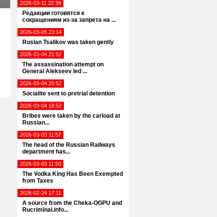
2026-03-11 22:39
Редакции готовятся к
сокращениям из-за запрета на ...
2026-03-05 23:14
Ruslan Tsalikov was taken gently
2026-03-04 21:52
The assassination attempt on
General Alekseev led ...
2026-03-04 20:52
Socialite sent to pretrial detention
2026-03-04 18:52
Bribes were taken by the carload at
Russian...
2026-03-03 11:57
The head of the Russian Railways
department has...
2026-03-03 11:50
The Vodka King Has Been Exempted
from Taxes
2026-02-24 17:11
A source from the Cheka-OGPU and
Rucriminal.info...