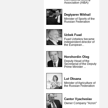
Association (AIBA)
Degtyarev Mikhail
Minister of Sports of the
Russian Federation
Uzbek Fuad
Fuad Uzbekov became
independent director of
the European...
Horohordin Oleg
Deputy Head of the
Secretariat of the Deputy
Prime Minister ...
Lut Oksana
Minister of Agriculture of
the Russian Federation
Cantor Vyacheslav
Owner Company "Acron"