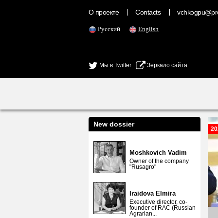
О проекте
Contacts
vchkogpu@pr
Русский
English
Мы в Twitter
Зеркало сайта
New dossier
20
Moshkovich Vadim
Owner of the company
"Rusagro"
Iraidova Elmira
Executive director, co-
founder of RAC (Russian
Agrarian...