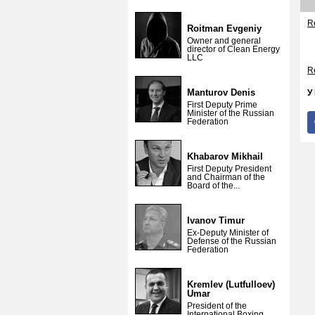
Re
Roitman Evgeniy
Owner and general
director of Clean Energy
LLC
Re
Manturov Denis
У
First Deputy Prime
Minister of the Russian
Federation
Khabarov Mikhail
First Deputy President
and Chairman of the
Board of the...
Ivanov Timur
Ex-Deputy Minister of
Defense of the Russian
Federation
Kremlev (Lutfulloev)
Umar
President of the
International Boxing