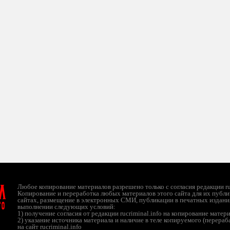
л
Любое копирование материалов разрешено только с согласия редакции ruc
Копирование и переработка любых материалов этого сайта для их публи
сайтах, размещение в электронных СМИ, публикации в печатных издани
ТО
выполнении следующих условий:
1) получение согласия от редакции rucriminal.info на копирование матер
2) указание источника материала и наличие в теле копируемого (перера
на сайт rucriminal.info