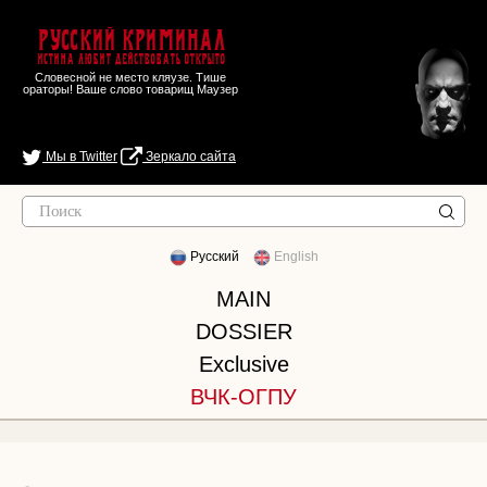
Русский Криминал
Истина любит действовать открыто
Словесной не место кляузе. Тише
ораторы! Ваше слово товарищ Маузер
Мы в Twitter
Зеркало сайта
Русский
English
MAIN
DOSSIER
Exclusive
ВЧК-ОГПУ