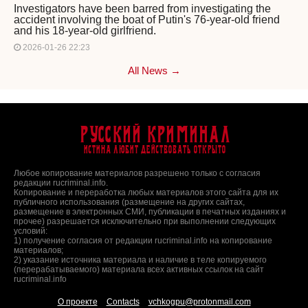
Investigators have been barred from investigating the
accident involving the boat of Putin's 76-year-old friend
and his 18-year-old girlfriend.
2026-01-26 22:23
All News →
Русский Криминал
Истина любит действовать открыто
Любое копирование материалов разрешено только с согласия
редакции rucriminal.info.
Копирование и переработка любых материалов этого сайта для их
публичного использования (размещение на других сайтах,
размещение в электронных СМИ, публикации в печатных изданиях и
прочее) разрешается исключительно при выполнении следующих
условий:
1) получение согласия от редакции rucriminal.info на копирование
материалов;
2) указание источника материала и наличие в теле копируемого
(перерабатываемого) материала всех активных ссылок на сайт
rucriminal.info
О проекте
Contacts
vchkogpu@protonmail.com