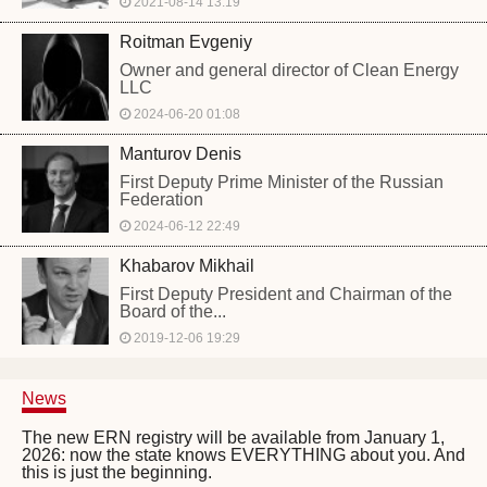
2021-08-14 13:19
Roitman Evgeniy
Owner and general director of Clean Energy
LLC
2024-06-20 01:08
Manturov Denis
First Deputy Prime Minister of the Russian
Federation
2024-06-12 22:49
Khabarov Mikhail
First Deputy President and Chairman of the
Board of the...
2019-12-06 19:29
News
The new ERN registry will be available from January 1,
2026: now the state knows EVERYTHING about you. And
this is just the beginning.