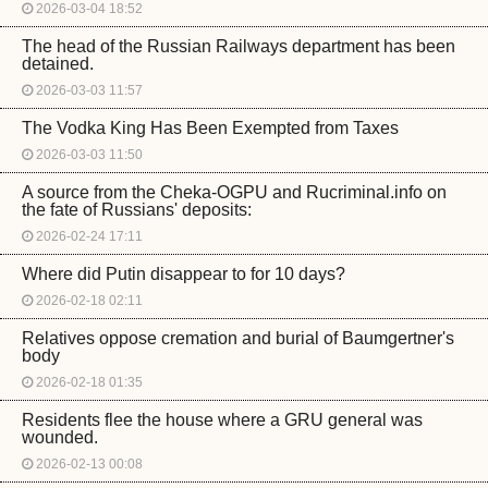
2026-03-04 18:52
The head of the Russian Railways department has been
detained.
2026-03-03 11:57
The Vodka King Has Been Exempted from Taxes
2026-03-03 11:50
A source from the Cheka-OGPU and Rucriminal.info on
the fate of Russians' deposits:
2026-02-24 17:11
Where did Putin disappear to for 10 days?
2026-02-18 02:11
Relatives oppose cremation and burial of Baumgertner's
body
2026-02-18 01:35
Residents flee the house where a GRU general was
wounded.
2026-02-13 00:08