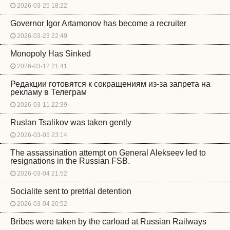
2026-03-25 18:22
Governor Igor Artamonov has become a recruiter
2026-03-23 22:49
Monopoly Has Sinked
2026-03-12 21:41
Редакции готовятся к сокращениям из-за запрета на
рекламу в Телеграм
2026-03-11 22:39
Ruslan Tsalikov was taken gently
2026-03-05 23:14
The assassination attempt on General Alekseev led to
resignations in the Russian FSB.
2026-03-04 21:52
Socialite sent to pretrial detention
2026-03-04 20:52
Bribes were taken by the carload at Russian Railways