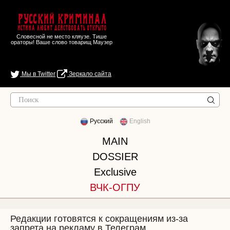
Русский Криминал
Истина любит действовать открыто
Словесной не место кляузе. Тише
ораторы! Ваше слово товарищ Маузер
Мы в Twitter
Зеркало сайта
Русский
English
MAIN
DOSSIER
Exclusive
ВЧК-ОГПУ
Редакции готовятся к сокращениям из-за
запрета на рекламу в Телеграм