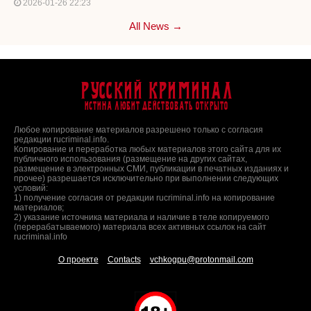
2026-01-26 22:23
All News →
Русский Криминал
Истина любит действовать открыто
Любое копирование материалов разрешено только с согласия
редакции rucriminal.info.
Копирование и переработка любых материалов этого сайта для их
публичного использования (размещение на других сайтах,
размещение в электронных СМИ, публикации в печатных изданиях и
прочее) разрешается исключительно при выполнении следующих
условий:
1) получение согласия от редакции rucriminal.info на копирование
материалов;
2) указание источника материала и наличие в теле копируемого
(перерабатываемого) материала всех активных ссылок на сайт
rucriminal.info
О проекте
Contacts
vchkogpu@protonmail.com