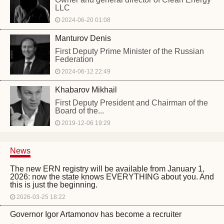
LLC
2024-06-20 01:08
Manturov Denis
First Deputy Prime Minister of the Russian
Federation
2024-06-12 22:49
Khabarov Mikhail
First Deputy President and Chairman of the
Board of the...
2019-12-06 19:29
News
The new ERN registry will be available from January 1,
2026: now the state knows EVERYTHING about you. And
this is just the beginning.
2026-03-25 18:22
Governor Igor Artamonov has become a recruiter