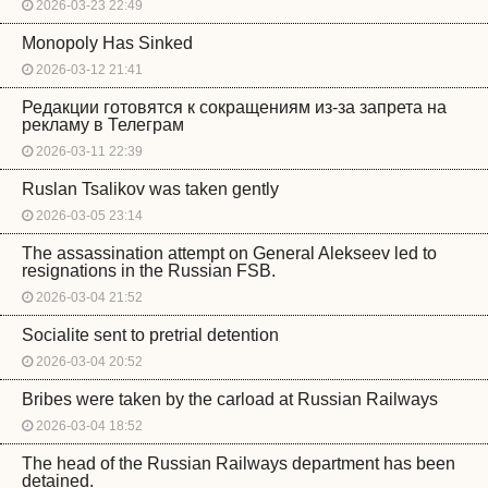
2026-03-23 22:49
Monopoly Has Sinked
2026-03-12 21:41
Редакции готовятся к сокращениям из-за запрета на
рекламу в Телеграм
2026-03-11 22:39
Ruslan Tsalikov was taken gently
2026-03-05 23:14
The assassination attempt on General Alekseev led to
resignations in the Russian FSB.
2026-03-04 21:52
Socialite sent to pretrial detention
2026-03-04 20:52
Bribes were taken by the carload at Russian Railways
2026-03-04 18:52
The head of the Russian Railways department has been
detained.