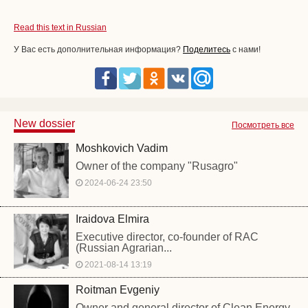
Read this text in Russian
У Вас есть дополнительная информация?
Поделитесь
с нами!
New dossier
Посмотреть все
Moshkovich Vadim
Owner of the company "Rusagro"
2024-06-24 23:50
Iraidova Elmira
Executive director, co-founder of RAC
(Russian Agrarian...
2021-08-14 13:19
Roitman Evgeniy
Owner and general director of Clean Energy