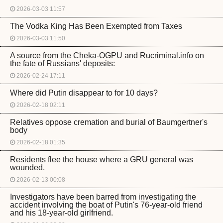
2026-03-03 11:57
The Vodka King Has Been Exempted from Taxes
2026-03-03 11:50
A source from the Cheka-OGPU and Rucriminal.info on
the fate of Russians' deposits:
2026-02-24 17:11
Where did Putin disappear to for 10 days?
2026-02-18 02:11
Relatives oppose cremation and burial of Baumgertner's
body
2026-02-18 01:35
Residents flee the house where a GRU general was
wounded.
2026-02-13 00:08
Investigators have been barred from investigating the
accident involving the boat of Putin's 76-year-old friend
and his 18-year-old girlfriend.